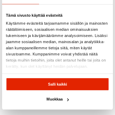
Suositeltua sinulle
Tämä sivusto käyttää evästeitä
Käytämme evästeitä tarjoamamme sisällön ja mainosten
ALE
ALE
ALE
räätälöimiseen, sosiaalisen median ominaisuuksien
tukemiseen ja kävijämäärämme analysoimiseen. Lisäksi
jaamme sosiaalisen median, mainosalan ja analytiikka-
alan kumppaneillemme tietoja siitä, miten käytät
sivustoamme. Kumppanimme voivat yhdistää näitä
tietoja muihin tietoihin, joita olet antanut heille tai joita on
Vauhti
Swix
Swix
Swix
kerätty, kun olet käyttänyt heidän palvelujaan.
Vauhti
Swix
Swix
Vauhti
Skin Ski
Swix
HS7
HS6
Vauhti
Care
Tsp5
Violet
Blue
Skin Ski
Blue
40G
-2/-8
-4/-12
Salli kaikki
Cleaner
80ml
69,90
€
27,90
€
27,90
€
Alkuperäinen
Nykyinen
Alkuperäinen
Nykyinen
Alkuperäi
Nykyinen
19,90
€
21,90
€
90,00
€
40,00
€
40,00
€
hinta
hinta
hinta
hinta
hinta
hinta
Muokkaa
oli:
on:
oli:
on:
oli:
on:
90,00 €.
69,90 €.
40,00 €.
27,90 €.
40,00 €.
27,90 €.