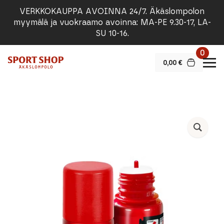
VERKKOKAUPPA AVOINNA 24/7. Äkäslompolon
myymälä ja vuokraamo avoinna: MA-PE 9.30-17, LA-
SU 10-16.
0
0,00
€