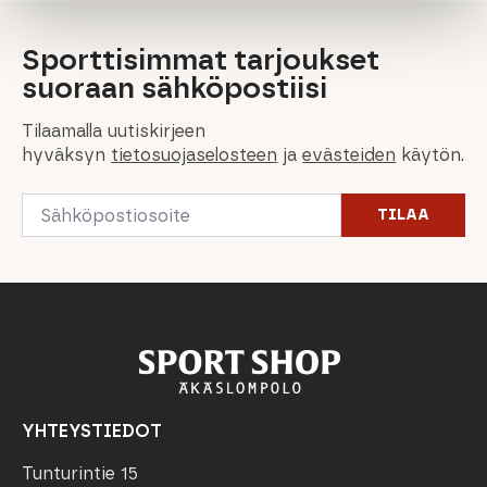
Sporttisimmat tarjoukset
suoraan sähköpostiisi
Tilaamalla uutiskirjeen
hyväksyn
tietosuojaselosteen
ja
evästeiden
käytön.
Email
TILAA
*
YHTEYSTIEDOT
Tunturintie 15