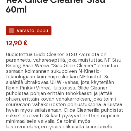
60ml
Varasto loppu
12,90
€
Uudistettua Glide Cleaner SISU -versiota on
parannettu vahareseptillä, joka muistuttaa NF Sisu
Racing Base Waxia. “Sisu Glide Cleaner” perustuu
samaan kolmannen sukupolven N-Kinetic-
teknologiaan kuin huippuluokan NF-luistot. Se
sisältää ultrakovaa UHW -vahaa, jota käytetään
Rexin Pinkki/Vihreä -luistoissa. Glide Cleaner
puhdistaa pohjan erittäin tehokkaasti ja jättää
ohuen, erittäin kovan vahakerroksen, joka toimii
seuraavien vahakerrosten pohjustuksena ja luistaa
hyvin myös sellaisenaan. Glide Cleanerilla puhdistat
sukset nopeasti. Sukset pysyvät erittäin nopeina
minimaalisella vaivalla. Se toimii myös
luistovoiteluna, erityisesti likaisella keinolumella.