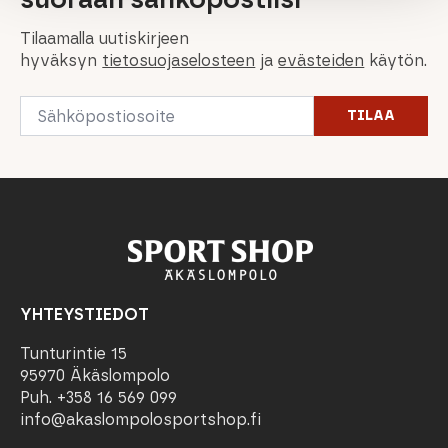
Tilaamalla uutiskirjeen
hyväksyn
tietosuojaselosteen
ja
evästeiden
käytön.
Email
TILAA
*
YHTEYSTIEDOT
Tunturintie 15
95970 Äkäslompolo
Puh. +358 16 569 099
info@akaslompolosportshop.fi