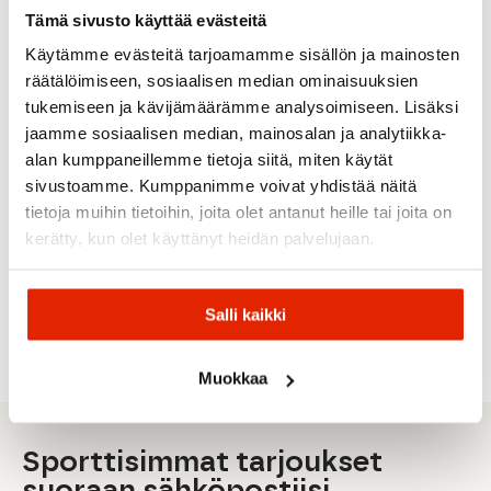
ALE
ALE
Tämä sivusto käyttää evästeitä
Käytämme evästeitä tarjoamamme sisällön ja mainosten
räätälöimiseen, sosiaalisen median ominaisuuksien
tukemiseen ja kävijämäärämme analysoimiseen. Lisäksi
jaamme sosiaalisen median, mainosalan ja analytiikka-
Optiwax
alan kumppaneillemme tietoja siitä, miten käytät
VALKOINE
Optiwax
Swix
Swix
Glide
sivustoamme. Kumppanimme voivat yhdistää näitä
Swix
Swix
Swix
Tape
Rex
tietoja muihin tietoihin, joita olet antanut heille tai joita on
HS7
Hs7
Eco
Swix
Violet
Rex
Violet
Wide
Marathon
kerätty, kun olet käyttänyt heidän palvelujaan.
-2/-8
Nanogrip
60G
Univ. 10M
White
Anti-Ice
+5-20
40G
27,90
€
21,90
€
Alkuperäinen
Nykyinen
Alkuperäinen
Nykyinen
19,90
€
24,90
€
45,00
€
40,00
€
27,00
€
Salli kaikki
hinta
hinta
hinta
hinta
oli:
on:
oli:
on:
40,00 €.
27,90 €.
27,00 €.
21,90 €.
Muokkaa
Sporttisimmat tarjoukset
suoraan sähköpostiisi