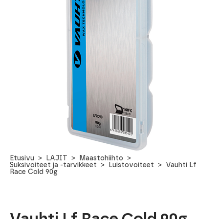
Etusivu
LAJIT
Maastohiihto
Suksivoiteet ja -tarvikkeet
Luistovoiteet
Vauhti Lf
Race Cold 90g
Vauhti Lf Race Cold 90g