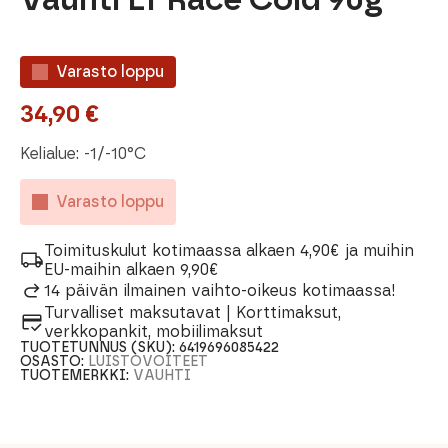
Varasto loppu
34,90
€
Kelialue: -1/-10°C
Varasto loppu
Toimituskulut kotimaassa alkaen 4,90€ ja muihin
EU-maihin alkaen 9,90€
14 päivän ilmainen vaihto-oikeus kotimaassa!
Turvalliset maksutavat | Korttimaksut,
verkkopankit, mobiilimaksut
TUOTETUNNUS (SKU):
6419696085422
OSASTO:
LUISTOVOITEET
TUOTEMERKKI:
VAUHTI