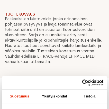
TUOTEKUVAUS
Pakkaskelien luistovoide, jonka erinomainen
pohjassa pysyvyys ja laaja toiminta-alue ovat
tehneet siitä erittäin suositun fluoripulvereiden
alusvoiteen. Sarja on suunniteltu erityisesti
aktiivikuntoilijoille ja kilpahiihtäjille harjoituslenkeille.
Fluoratut tuotteet soveltuvat kaikille lumilaaduille ja
sääolosuhteisiin. Tuotteiden koostumus vastaa
Vauhdin edellisiä LF RACE-vahoja LF RACE MID
vahaa lukuun ottamatta.
Suositeltua sinulle
Suostumus
Yksityiskohdat
Tietoja