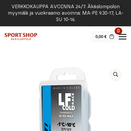
VERKKOKAUPPA AVOINNA 24/7. Äkäslompolon
myymälä ja vuokraamo avoinna: MA-PE 9.30-17, LA-
SU 10-16.
0
0,00
€