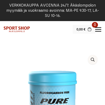
VERKKOKAUPPA AVOINNA 24/7. Äkäslompolon
myymälä ja vuokraamo avoinna: MA-PE 9.30-17, LA-
SU 10-16.
0
0,00
€