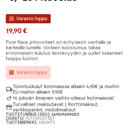
Varasto loppu
19,90
€
Pure Race pitovoiteet on erityisesti vanhalle ja
karkealle lumelle. Voiteen koostumus takaa
erinomaisen kulutus kestävyyden ja uudet lisäaineet
huippu luiston.
Varasto loppu
Toimituskulut kotimaassa alkaen 4,90€ ja muihin
EU-maihin alkaen 9,90€
14 päivän ilmainen vaihto-oikeus kotimaassa!
Turvalliset maksutavat | Korttimaksut,
verkkopankit, mobiilimaksut
TUOTETUNNUS (SKU):
6419696094103
OSASTO:
PITOVOITEET
TUOTEMERKKI:
VAUHTI