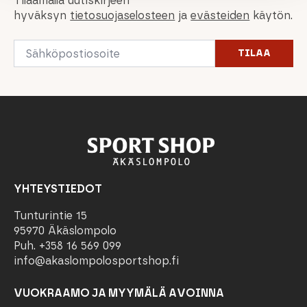
Tilaamalla uutiskirjeen
hyväksyn
tietosuojaselosteen
ja
evästeiden
käytön.
Email
TILAA
*
YHTEYSTIEDOT
Tunturintie 15
95970 Äkäslompolo
Puh. +358 16 569 099
info@akaslompolosportshop.fi
VUOKRAAMO JA MYYMÄLÄ AVOINNA