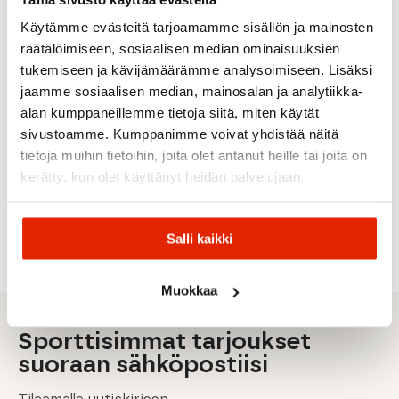
Käytämme evästeitä tarjoamamme sisällön ja mainosten
räätälöimiseen, sosiaalisen median ominaisuuksien
tukemiseen ja kävijämäärämme analysoimiseen. Lisäksi
jaamme sosiaalisen median, mainosalan ja analytiikka-
Swix
Vauhti
alan kumppaneillemme tietoja siitä, miten käytät
Swix
Swix
Vauhti
sivustoamme. Kumppanimme voivat yhdistää näitä
Swix
Swix
Base
Swix
Pure Race
tietoja muihin tietoihin, joita olet antanut heille tai joita on
Klister
V50
Ldr 0-
Swix V45
Swix V40
Spray
0°C
10°C
0°C/-3°C
-1°C/-7°C
kerätty, kun olet käyttänyt heidän palvelujaan.
150ml
Pitovoide
8,90
€
8,90
€
8,90
€
Alkuperäinen
Nykyinen
Alkuperäinen
Nykyinen
Alkuperäi
Nykyinen
32,00
€
0,00
€
11,00
€
11,00
€
11,00
€
hinta
hinta
hinta
hinta
hinta
hinta
Salli kaikki
oli:
on:
oli:
on:
oli:
on:
11,00 €.
8,90 €.
11,00 €.
8,90 €.
11,00 €.
8,90 €.
Muokkaa
Sporttisimmat tarjoukset
suoraan sähköpostiisi