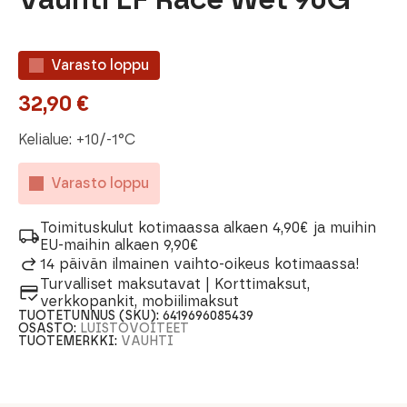
Varasto loppu
32,90
€
Kelialue: +10/-1°C
Varasto loppu
Toimituskulut kotimaassa alkaen 4,90€ ja muihin
EU-maihin alkaen 9,90€
14 päivän ilmainen vaihto-oikeus kotimaassa!
Turvalliset maksutavat | Korttimaksut,
verkkopankit, mobiilimaksut
TUOTETUNNUS (SKU):
6419696085439
OSASTO:
LUISTOVOITEET
TUOTEMERKKI:
VAUHTI