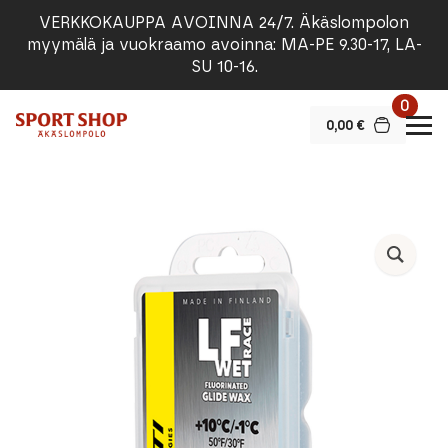
VERKKOKAUPPA AVOINNA 24/7. Äkäslompolon
myymälä ja vuokraamo avoinna: MA-PE 9.30-17, LA-
SU 10-16.
0
0,00
€