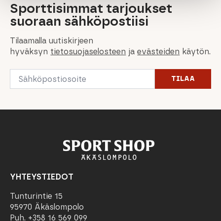
Sporttisimmat tarjoukset
suoraan sähköpostiisi
Tilaamalla uutiskirjeen
hyväksyn
tietosuojaselosteen
ja
evästeiden
käytön.
Email
TILAA
*
YHTEYSTIEDOT
Tunturintie 15
95970 Äkäslompolo
Puh. +358 16 569 099