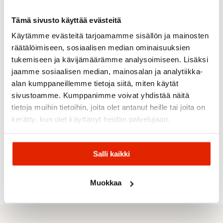
Tämä sivusto käyttää evästeitä
ALE
ALE
ALE
Käytämme evästeitä tarjoamamme sisällön ja mainosten
räätälöimiseen, sosiaalisen median ominaisuuksien
tukemiseen ja kävijämäärämme analysoimiseen. Lisäksi
jaamme sosiaalisen median, mainosalan ja analytiikka-
alan kumppaneillemme tietoja siitä, miten käytät
Optiwax
sivustoamme. Kumppanimme voivat yhdistää näitä
Optiwax
Swix
Swix
Vauhti
Glide
tietoja muihin tietoihin, joita olet antanut heille tai joita on
Vauhti
Swix
Swix
Vauhti
Tape
kerätty, kun olet käyttänyt heidän palvelujaan.
Hs7
HS7
Anti-
Vauhti Pace
Eco
Violet
Violet
Ice For
Lf 60G
Wide
60G
-2/-8
Crown
Luistovoide
Univ. 10M
Zero
+5-20
Salli kaikki
21,90
€
27,90
€
23,90
€
Alkuperäinen
Nykyinen
Alkuperäinen
Nykyinen
Alkuperäinen
Nykyinen
18,90
€
24,90
€
27,00
€
40,00
€
27,90
€
hinta
hinta
hinta
hinta
hinta
hinta
oli:
on:
oli:
on:
oli:
on:
Muokkaa
27,00 €.
21,90 €.
40,00 €.
27,90 €.
27,90 €.
23,90 €.