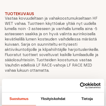
TUOTEKUVAUS
Vastaa kovuudeltaan ja vahakoostumukseltaan HF
WET vahaa. Tuotteen käyttöalue yltää nyt uudella
lumella noin -3 asteeseen ja vanhalla lumella aina -5
asteeseen saakka ja on hyvä valinta aurinkoisella
kevätkelillä lumen kosteuden vaihdellessa märästä
kuivaan. Sarja on suunniteltu erityisesti
aktiivikuntoilijoille ja kilpahiihtäjille harjoituslenkeille.
Fluoratut tuotteet soveltuvat kaikille lumilaaduille ja
sääolosuhteisiin. Tuotteiden koostumus vastaa
Vauhdin edellisiä LF RACE-vahoja LF RACE MID
vahaa lukuun ottamatta.
Suostumus
Yksityiskohdat
Tietoja
Suositeltua sinulle