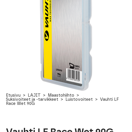
Etusivu
LAJIT
Maastohiihto
Suksivoiteet ja -tarvikkeet
Luistovoiteet
Vauhti LF
Race Wet 90G
Vauhti LF Race Wet 90G