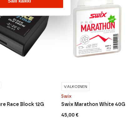
Salli kaikki
VALKOINEN
Swix
ure Race Block 12G
Swix Marathon White 40G
45,00
€