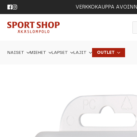
VERKKOKAUPPA AVOINNA 24
P
s
NAISET
MIEHET
LAPSET
LAJIT
OUTLET