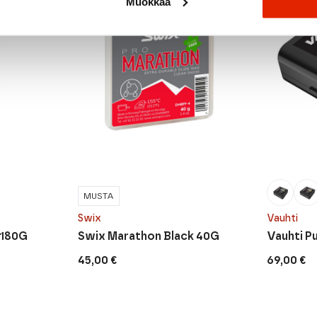
Muokkaa
MUSTA
Swix
Vauhti
 180G
Swix Marathon Black 40G
Vauhti P
45,00
€
69,00
€