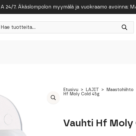
/7. Äkäslompolon myymälä ja vuokraamo avoinna: MA-PE
roducts
earch
Etusivu
LAJIT
Maastohiihto
Hf Moly Cold 45g
Vauhti Hf Moly