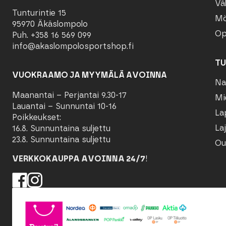
Vä
Tunturintie 15
Mö
95970 Äkäslompolo
Op
Puh. +358 16 569 099
info@akaslompolosportshop.fi
TU
VUOKRAAMO JA MYYMÄLÄ AVOINNA
Na
Maanantai – Perjantai 9.30-17
Mi
Lauantai – Sunnuntai 10-16
La
Poikkeukset:
Laj
16.8. Sunnuntaina suljettu
23.8. Sunnuntaina suljettu
Ou
VERKKOKAUPPA AVOINNA 24/7
!