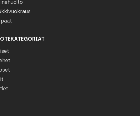
linehuolto
kkivuokraus
paat
OTEKATEGORIAT
iset
ehet
pset
it
tlet