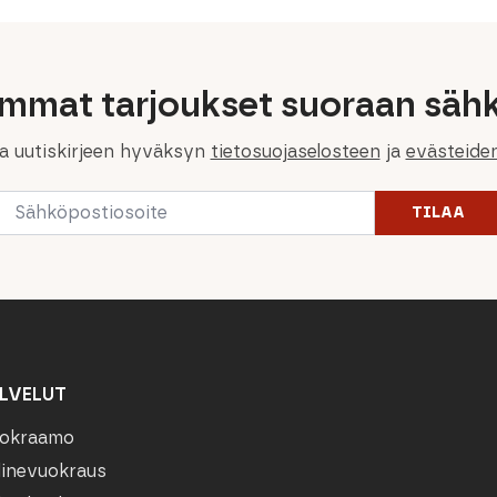
immat tarjoukset suoraan sähk
la uutiskirjeen hyväksyn
tietosuojaselosteen
ja
evästeide
Email
TILAA
*
LVELUT
okraamo
linevuokraus