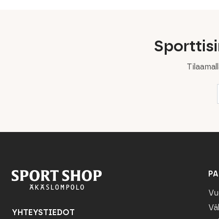
Sporttis
Tilaamal
PA
Vu
Vä
YHTEYSTIEDOT