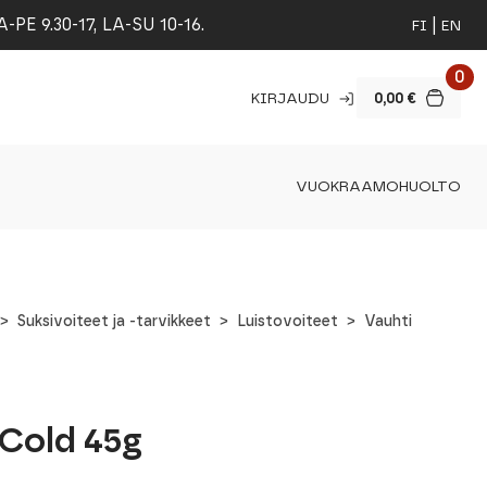
 9.30-17, LA-SU 10-16.
FI
EN
0
KIRJAUDU
0,00
€
VUOKRAAMO
HUOLTO
Suksivoiteet ja -tarvikkeet
Luistovoiteet
Vauhti
 Cold 45g