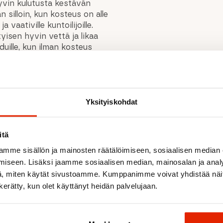
hyvin kulutusta kestävän
n silloin, kun kosteus on alle
 vaativille kuntoilijoille.
tyisen hyvin vettä ja likaa
aduille, kun ilman kosteus
eiden koostumus vastaa
Yksityiskohdat
itä
mme sisällön ja mainosten räätälöimiseen, sosiaalisen median
Suositeltua sinulle
iseen. Lisäksi jaamme sosiaalisen median, mainosalan ja analy
, miten käytät sivustoamme. Kumppanimme voivat yhdistää näitä t
n kerätty, kun olet käyttänyt heidän palvelujaan.