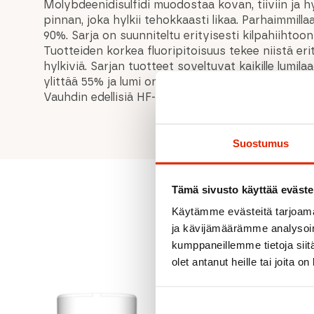
Molybdeenidisulfidi muodostaa kovan, tiiviin ja 
pinnan, joka hylkii tehokkaasti likaa. Parhaimmillaa
90%. Sarja on suunniteltu erityisesti kilpahiihtoon ja
Tuotteiden korkea fluoripitoisuus tekee niistä eri
hylkiviä. Sarjan tuotteet soveltuvat kaikille lumila
ylittää 55% ja lumi on kosteaa tai märkää. Tuott
Vauhdin edellisiä HF-vahoja.
Suostumus
Tämä sivusto käyttää eväste
Käytämme evästeitä tarjoama
ja kävijämäärämme analysoim
kumppaneillemme tietoja siitä
olet antanut heille tai joita o
ALE