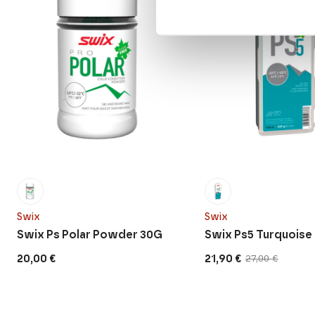
Swix
Swix
Swix Ps Polar Powder 30G
Swix Ps5 Turquoise
20,00
€
21,90
€
27,00
€
Alkuperäinen
Nykyinen
hinta
hinta
oli:
on:
27,00 €.
21,90 €.