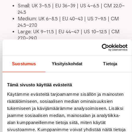
Small: UK 3–5.5 | EU 36–39 | US 4–6.5 | CM 22.0–
24.5
Medium: UK 6–8.5 | EU 40–43 | US 7–9.5 | CM
24.5–27.0
Large: UK 9–11.5 | EU 44–47 | US 10–12.5 | CM
27.0–29.0
OMINAISUUDET
Suostumus
Yksityiskohdat
Tietoja
Trail Run Ultralight Zero juoksusukat –
ultrakevyt rakenne
Tämä sivusto käyttää evästeitä
Maksimaalinen mesh-ventilaatio
Käytämme evästeitä tarjoamamme sisällön ja mainosten
Zero Debris Cuff estää roskien pääsyn
räätälöimiseen, sosiaalisen median ominaisuuksien
Sport Fit -kompressiotuki
tukemiseen ja kävijämäärämme analysoimiseen. Lisäksi
Overfoot ventilation lisää hengittävyyttä
jaamme sosiaalisen median, mainosalan ja analytiikka-
Toe Guard vahvistettu kärki
alan kumppaneillemme tietoja siitä, miten käytät
Natural Toe Spread
sivustoamme. Kumppanimme voivat yhdistää näitä tietoja
Y-Heel-rakenne