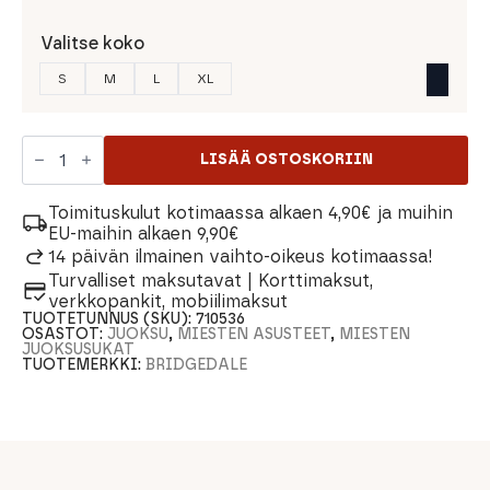
Valitse koko
S
M
L
XL
Bridgedale
Trail
LISÄÄ OSTOSKORIIN
Run
Ultralight
Zero
Toimituskulut kotimaassa alkaen 4,90€ ja muihin
Merino
EU-maihin alkaen 9,90€
Sport
14 päivän ilmainen vaihto-oikeus kotimaassa!
Crew
Turvalliset maksutavat | Korttimaksut,
Miesten
Sukat
verkkopankit, mobiilimaksut
määrä
TUOTETUNNUS (SKU):
710536
OSASTOT:
JUOKSU
,
MIESTEN ASUSTEET
,
MIESTEN
JUOKSUSUKAT
TUOTEMERKKI:
BRIDGEDALE