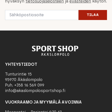
hyväksyn
tietosuojaselosteen
ja
evästeiden
käytön.
Email
TILAA
*
YHTEYSTIEDOT
Tunturintie 15
95970 Äkäslompolo
Puh. +358 16 569 099
info@akaslompolosportshop.fi
VUOKRAAMO JA MYYMÄLÄ AVOINNA