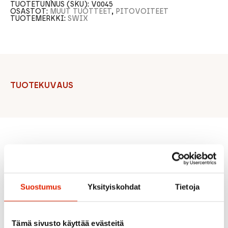
TUOTETUNNUS (SKU):
V0045
OSASTOT:
MUUT TUOTTEET
,
PITOVOITEET
TUOTEMERKKI:
SWIX
TUOTEKUVAUS
Suositeltua sinulle
Suostumus
Yksityiskohdat
Tietoja
ALE
ALE
ALE
Tämä sivusto käyttää evästeitä