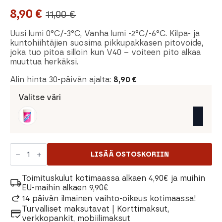
8,90
€
11,00
€
Alkuperäinen
Nykyinen
hinta
hinta
Uusi lumi 0°C/-3°C, Vanha lumi -2°C/-6°C. Kilpa- ja
kuntohiihtäjien suosima pikkupakkasen pitovoide,
oli:
on:
joka tuo pitoa silloin kun V40 – voiteen pito alkaa
muuttua herkäksi.
11,00 €.
8,90 €.
Alin hinta 30-päivän ajalta:
8,90
€
Valitse väri
Swix
V45
LISÄÄ OSTOSKORIIN
0°C/-3°C
määrä
Toimituskulut kotimaassa alkaen 4,90€ ja muihin
EU-maihin alkaen 9,90€
14 päivän ilmainen vaihto-oikeus kotimaassa!
Turvalliset maksutavat | Korttimaksut,
verkkopankit, mobiilimaksut