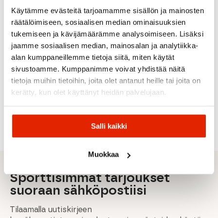
Käytämme evästeitä tarjoamamme sisällön ja mainosten
räätälöimiseen, sosiaalisen median ominaisuuksien
VALKOINEN
tukemiseen ja kävijämäärämme analysoimiseen. Lisäksi
Craft
Vauhti
jaamme sosiaalisen median, mainosalan ja analytiikka-
Craft
MUSTA/V
Swix
Hestra
Vauhti
CORE
alan kumppaneillemme tietoja siitä, miten käytät
Swix
360
Dry
Hestra Heli
Roeckl
sivustoamme. Kumppanimme voivat yhdistää näitä
HS6
Base
Shaftless
Ski Wool
Blue
Cleaner
Sukka
Liner 5-
Roeckl
tietoja muihin tietoihin, joita olet antanut heille tai joita on
-4/-12
80ml
Unisex
Finger
Laikko
kerätty, kun olet käyttänyt heidän palvelujaan.
Sisähanska
Sormikka
27,90
€
10,00
€
9,00
€
Alkuperäinen
Nykyinen
Alkuperäinen
Nykyinen
Alkuperäinen
Nykyinen
59,90
€
79,90
€
40,00
€
19,90
€
15,00
€
hinta
hinta
hinta
hinta
hinta
hinta
oli:
on:
oli:
on:
oli:
on:
Salli kaikki
40,00 €.
27,90 €.
19,90 €.
10,00 €.
15,00 €.
9,00 €.
Muokkaa
Sporttisimmat tarjoukset
suoraan sähköpostiisi
Tilaamalla uutiskirjeen