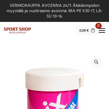
VERKKOKAUPPA AVOINNA 24/7. Äkäslompolon
myymälä ja vuokraamo avoinna: MA-PE 9.30-17, LA-
SU 10-16.
0
0,00
€