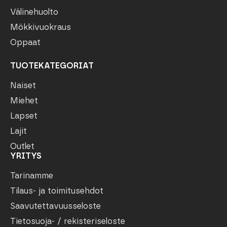
Välinehuolto
Mökkivuokraus
Oppaat
TUOTEKATEGORIAT
Naiset
Miehet
Lapset
Lajit
Outlet
YRITYS
Tarinamme
Tilaus- ja toimitusehdot
Saavutettavuusseloste
Tietosuoja- / rekisteriseloste