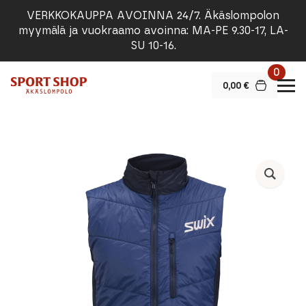
VERKKOKAUPPA AVOINNA 24/7. Äkäslompolon
myymälä ja vuokraamo avoinna: MA-PE 9.30-17, LA-
SU 10-16.
0
0,00
€