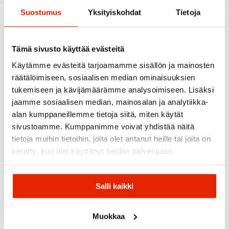
Suostumus
Yksityiskohdat
Tietoja
Suositeltua sinulle
Tämä sivusto käyttää evästeitä
Käytämme evästeitä tarjoamamme sisällön ja mainosten
räätälöimiseen, sosiaalisen median ominaisuuksien
ALE
ALE
UUSI
tukemiseen ja kävijämäärämme analysoimiseen. Lisäksi
jaamme sosiaalisen median, mainosalan ja analytiikka-
alan kumppaneillemme tietoja siitä, miten käytät
sivustoamme. Kumppanimme voivat yhdistää näitä
tietoja muihin tietoihin, joita olet antanut heille tai joita on
TUMMAN
SMOLDER
ORANSSI
PUNAINEN
SININEN
BLUE
kerätty, kun olet käyttänyt heidän palvelujaan.
Maloja
Sasta
Maloja
Patagonia
Maloja
Patagonia
Sasta
Maloja
Patagonia
Kjerakm.
Katmai
Tödim.
Nano Puff
Patagonia Down
Alpine
Salli kaikki
Unisex
Miesten
Vest
Sweater™ Vest
Wool
Anorakki
Villatakki
Miesten
Miesten
Miesten
Toppaliivi
Kevytuntuvaliivi
Takki
199,00
€
160,00
€
Muokkaa
Alkuperäinen
Nykyinen
Alkuperäinen
Nykyinen
160,00
€
200,00
€
235,00
€
319,90
€
200,00
€