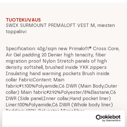
TUOTEKUVAUS
SWIX SURMOUNT PRIMALOFT VEST M, miesten
toppaliivi
Specification: 40g/sqm new Primaloft® Cross Core,
Air Gel padding 20 Denier high tenacity, fiber
migration proof Nylon Stretch panels of high
density softshell, brushed inside YKK zippers
Insulating hand warming pockets Brush inside
collar FabricContent: Main
fabric#1:100%Polyamide,C6 DWR (Main Body,Outer
collar) Main fabric#2:92%Polyester/8%Elastane,C6
DWR (Side panel,Inner collar,Hand pocket liner)
Liner:100%Polyamide,C6 DWR (Whole body liner)
Padding; 100% Polyester Microfiber