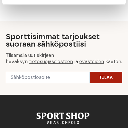
hinta
hinta
hinta
hinta
oli:
on:
oli:
on:
319,90 €.
199,00 €.
200,00 €.
160,00 €.
Sporttisimmat tarjoukset
suoraan sähköpostiisi
Tilaamalla uutiskirjeen
hyväksyn
tietosuojaselosteen
ja
evästeiden
käytön.
Email
TILAA
*