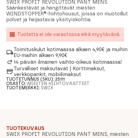
SWIX PROFIT REVOLUTION PANT MENS.
Säänkestävät ja hengittävät miesten
WINDSTOPPER®-hiihtohousut, joissa on muotoillut
polvet ja heijastavia yksityiskohtia.
Tuotetta ei ole varastossa eikä myytävänä.
Toimituskulut kotimaassa alkaen 4,90€ ja muihin
EU-maihin alkaen 9,90€
14 päivän ilmainen vaihto-oikeus kotimaassa!
Turvalliset maksutavat | Korttimaksut,
verkkopankit, mobiilimaksut
TUOTETUNNUS (SKU):
25111
OSASTO:
MIESTEN HIIHTOVAATTEET
TUOTEMERKKI:
SWIX
TUOTEKUVAUS
SWIX PROFIT REVOLUTION PANT MENS, miesten