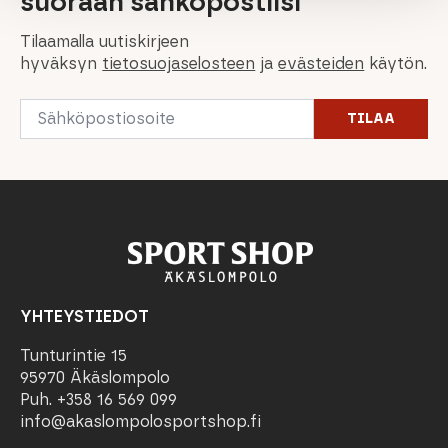
suoraan sähköpostiisi
Tilaamalla uutiskirjeen
hyväksyn
tietosuojaselosteen
ja
evästeiden
käytön.
Email
TILAA
*
YHTEYSTIEDOT
Tunturintie 15
95970 Äkäslompolo
Puh. +358 16 569 099
info@akaslompolosportshop.fi