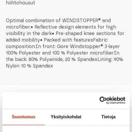
hiihtohousut
Optimal combination of WINDSTOPPER® and
microfiber.• Reflective design elements for high
visibility in the dark• Pre-shaped knee sections for
added mobility• Packed with featuresFabric
composition:In front: Gore Windstopper® 3-layer
100% Polyester and 100 % Polyester microfiberIn
the back: 80% Polyamide, 20 % SpandexLining: 90%
Nylon 10 % Spandex
Suositeltua sinulle
Suostumus
Yksityiskohdat
Tietoja
ALE
ALE
ALE
ALE
ALE