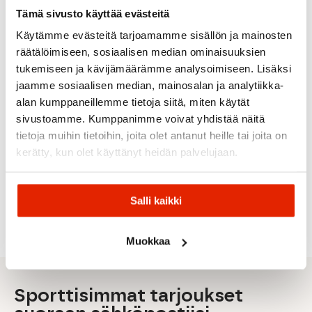
Tämä sivusto käyttää evästeitä
Käytämme evästeitä tarjoamamme sisällön ja mainosten
räätälöimiseen, sosiaalisen median ominaisuuksien
tukemiseen ja kävijämäärämme analysoimiseen. Lisäksi
jaamme sosiaalisen median, mainosalan ja analytiikka-
Swix
alan kumppaneillemme tietoja siitä, miten käytät
Swix
Halti
Dahlie
Craft
Halti
Dynamic
sivustoamme. Kumppanimme voivat yhdistää näitä
Halti Elite II
Dahlie
Craft
Halti
Hybrid
tietoja muihin tietoihin, joita olet antanut heille tai joita on
M XCT
Boulder
Storm
Muuras
Insulated
Softshell
Miesten
Balance M
M Xct
Miesten
kerätty, kun olet käyttänyt heidän palvelujaan.
Hiihtohousu
Hiihtotakki
Hiihtohousu
Pants
Hiihtohou
149,00
€
119,40
€
50,00
€
50,00
€
132,00
€
Alkuperäinen
Nykyinen
Alkuperäinen
Nykyinen
Alkuperäinen
Nykyinen
Alkuperäinen
Nykyinen
Alkuperäi
Nykyinen
169,00
€
199,00
€
90,00
€
129,00
€
220,00
€
Salli kaikki
hinta
hinta
hinta
hinta
hinta
hinta
hinta
hinta
hinta
hinta
oli:
on:
oli:
on:
oli:
on:
oli:
on:
oli:
on:
169,00 €.
149,00 €.
199,00 €.
119,40 €.
90,00 €.
50,00 €.
129,00 €.
50,00 €.
220,00 €.
132,00 €.
Muokkaa
Sporttisimmat tarjoukset