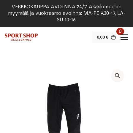
VERKKOKAUPPA AVOINNA 24/7. Äkäslompolon
myymälä ja vuokraamo avoinna: MA-PE 9.30-17, LA-
SU 10-16.
0
0,00
€