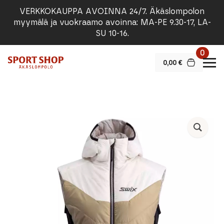
VERKKOKAUPPA AVOINNA 24/7. Äkäslompolon
myymälä ja vuokraamo avoinna: MA-PE 9.30-17, LA-
SU 10-16.
0
0,00
€