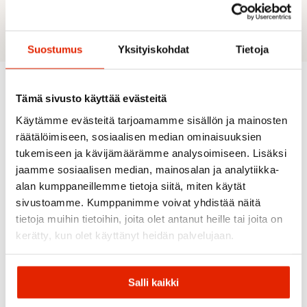
Heijastavat logot
Vetoketjun vetimet helpottavat käyttöä
Suostumus
Yksityiskohdat
Tietoja
Tämä sivusto käyttää evästeitä
Suositeltua sinulle
Käytämme evästeitä tarjoamamme sisällön ja mainosten
räätälöimiseen, sosiaalisen median ominaisuuksien
tukemiseen ja kävijämäärämme analysoimiseen. Lisäksi
ALE
ALE
ALE
ALE
jaamme sosiaalisen median, mainosalan ja analytiikka-
alan kumppaneillemme tietoja siitä, miten käytät
sivustoamme. Kumppanimme voivat yhdistää näitä
tietoja muihin tietoihin, joita olet antanut heille tai joita on
kerätty, kun olet käyttänyt heidän palvelujaan.
Norrøna
Patagonia
Norrøna
Ortovox
Norrona
Patagonia
Norrona
Picture
Salli kaikki
Ortovox
Lyngen
W's R1
Lofoten
Organic
Piz Boe
Aero80
CrossStrata
GTX
Clothing