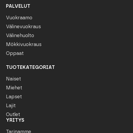
PALVELUT
Vuokraamo
Välinevuokraus
Välinehuolto
Mökkivuokraus
Oppaat
TUOTEKATEGORIAT
Naiset
Miehet
Lapset
Lajit
Outlet
YRITYS
Tarinamme