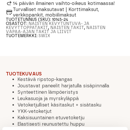
14 päivän ilmainen vaihto-oikeus kotimaassa!
Turvalliset maksutavat | Korttimaksut,
verkkopankit, mobiilimaksut
TUOTETUNNUS (SKU):
10145-24
OSASTOT:
NAISTEN KEVYTUNTUVA- JA
KEVYTTOPPATAKIT
,
NAISTEN TAKIT
,
NAISTEN
VAPAA-AJAN TAKIT JA LIIVIT
TUOTEMERKKI:
SWIX
TUOTEKUVAUS
Kestävä ripstop-kangas
Joustavat paneelit harjatulla sisäpinnalla
Synteettinen lämpöeristys
Leukasuoja ja myrskyläppä
Vetoketjulliset käsitaskut + sisätasku
YKK-vetoketjut
Kaksisuuntainen etuvetoketju
Elastisesti reunustettu huppu