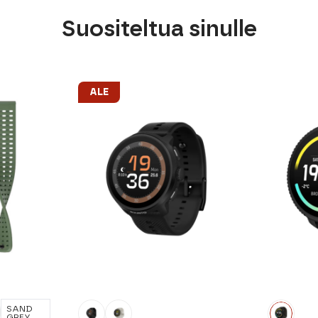
Suositeltua sinulle
ALE
SAND
GREY