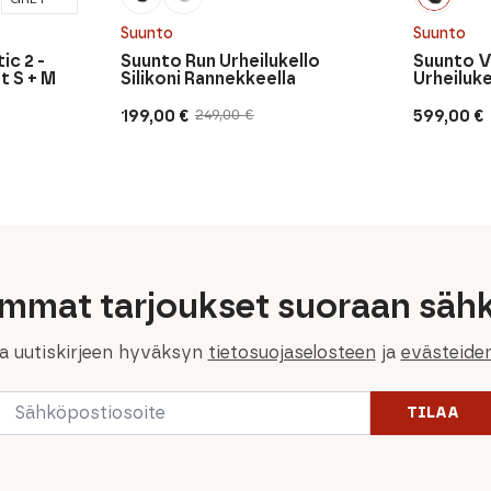
Suunto
Suunto
ic 2 -
Suunto Run Urheilukello
Suunto V
t S + M
Silikoni Rannekkeella
Urheiluke
199,00
€
599,00
€
249,00
€
Alkuperäinen
Nykyinen
hinta
hinta
oli:
on:
249,00 €.
199,00 €.
immat tarjoukset suoraan sähk
la uutiskirjeen hyväksyn
tietosuojaselosteen
ja
evästeide
Email
TILAA
*