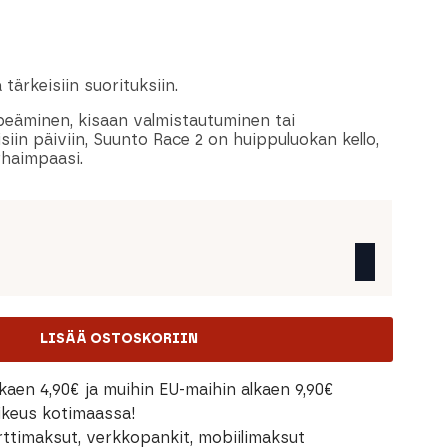
 tärkeisiin suorituksiin.
iipeäminen, kisaan valmistautuminen tai
isiin päiviin, Suunto Race 2 on huippuluokan kello,
rhaimpaasi.
LISÄÄ OSTOSKORIIN
kaen 4,90€ ja muihin EU-maihin alkaen 9,90€
oikeus kotimaassa!
rttimaksut, verkkopankit, mobiilimaksut