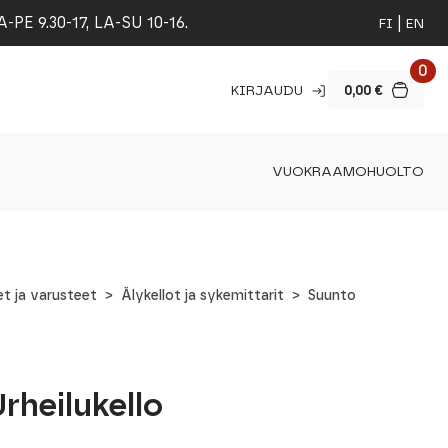
 9.30-17, LA-SU 10-16.
FI
EN
0
KIRJAUDU
0,00
€
VUOKRAAMO
HUOLTO
t ja varusteet
Älykellot ja sykemittarit
Suunto
rheilukello