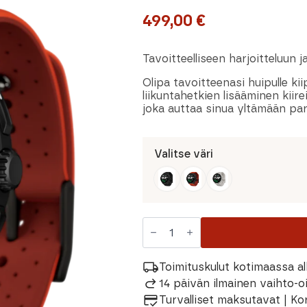
499,00
€
Tavoitteelliseen harjoitteluun ja
Olipa tavoitteenasi huipulle k
liikuntahetkien lisääminen kiire
joka auttaa sinua yltämään pa
Valitse väri
Suunto
Race
2
Urheilukello
määrä
Toimituskulut kotimaassa al
14 päivän ilmainen vaihto-
Turvalliset maksutavat | Ko