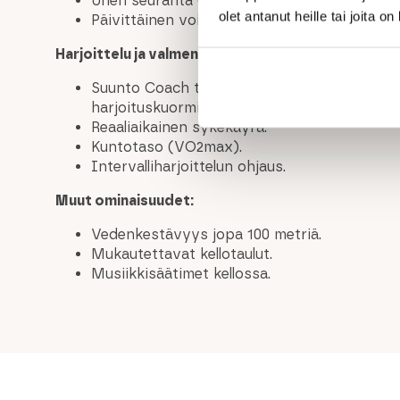
Unen seuranta (kesto, laatu, sykevaihtelu).
olet antanut heille tai joita o
Päivittäinen voimavarojen taso sekä stressin
Harjoittelu ja valmennus:
Suunto Coach tarjoaa henkilökohtaista opas
harjoituskuormituksen analyysiä ja palautum
Reaaliaikainen sykekäyrä.
Kuntotaso (VO2max).
Intervalliharjoittelun ohjaus.
Muut ominaisuudet:
Vedenkestävyys jopa 100 metriä.
Mukautettavat kellotaulut.
Musiikkisäätimet kellossa.