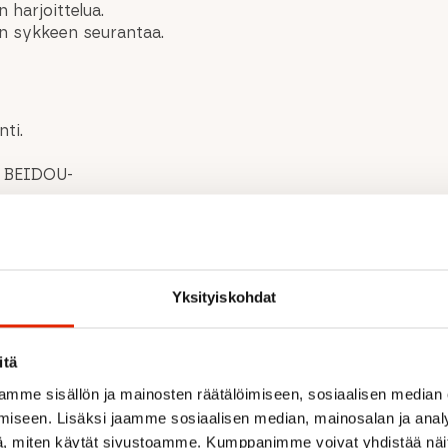
 harjoittelua.
an sykkeen seurantaa.
nti.
a BEIDOU-
 kuten Stravan ja
Yksityiskohdat
itä
mme sisällön ja mainosten räätälöimiseen, sosiaalisen median
o ZoneSensen avulla.
iseen. Lisäksi jaamme sosiaalisen median, mainosalan ja analy
 kalorit).
, miten käytät sivustoamme. Kumppanimme voivat yhdistää näitä t