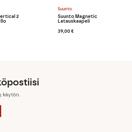
Suunto
ertical 2
Suunto Magnetic
llo
Latauskaapeli
39,00
€
öpostiisi
n
käytön.