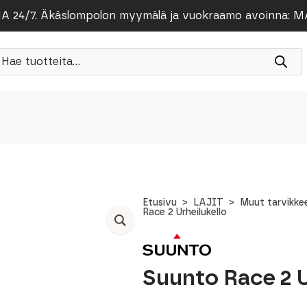
/7. Äkäslompolon myymälä ja vuokraamo avoinna: MA-PE
roducts
earch
Etusivu
LAJIT
Muut tarvikkee
Race 2 Urheilukello
Suunto Race 2 U