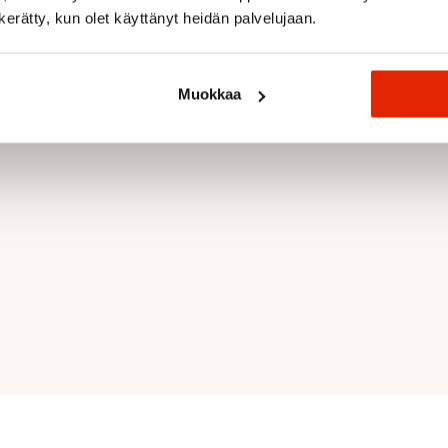
n kerätty, kun olet käyttänyt heidän palvelujaan.
 ja palautumisen tila.
Muokkaa
tusta,
isvinkkejä.