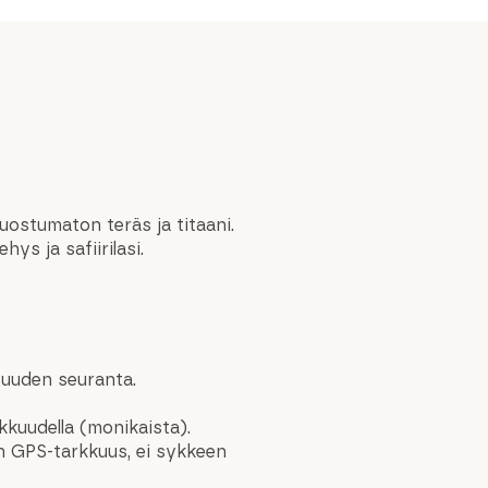
ruostumaton teräs ja titaani.
s ja safiirilasi.
isuuden seuranta.
kkuudella (monikaista).
en GPS-tarkkuus, ei sykkeen