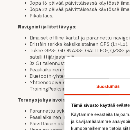
Jopa 16 päivää päivittäisessä käytössä ilman
Jopa 22 päivää päivittäisessä käytössä ilm
Pikalataus.
Navigointi ja liitettävyys:
Ilmaiset offline-kartat ja parannettu navigoi
Erittäin tarkka kaksikaistainen GPS (L1+L5).
Tukee GPS-, GLONASS-, GALILEO-, QZSS- j
satelliittijärjestelmiä.
32 Gt tallennustilaa offline-ulkoilukartoille.
Reaaliaikainen reitin paluunavigointi.
Bluetooth-yhteys.
Yhteensopiva suosittujen urheiluyhteisöjen,
Suostumus
TrainingPeaksin kanssa.
Terveys ja hyvinvointi:
Tämä sivusto käyttää eväste
Parannettu sykkeen seuranta ranteesta.
Käytämme evästeitä tarjoama
Reaaliaikainen intensiteetin seuranta Suunt
ja kävijämäärämme analysoim
Päivittäisen aktiivisuuden seuranta (askeleet,
kumppaneillemme tietoja siitä