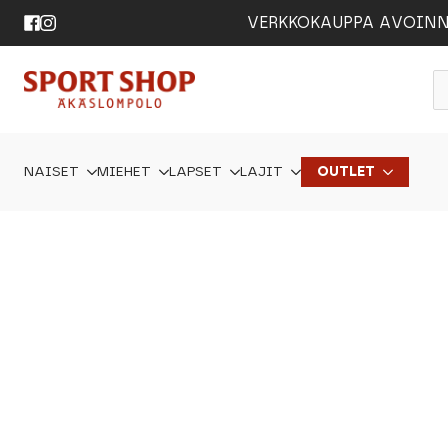
VERKKOKAUPPA AVOINNA 24
P
s
NAISET
MIEHET
LAPSET
LAJIT
OUTLET