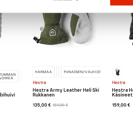
HARMAA
PUNAINEN/VALKOINEN
TUMMAN
VIHREÄ
Hestra
Hestra
Hestra Army Leather Heli Ski
Hestra He
bihuivi
Rukkanen
Käsineet
135,00
€
159,00
€
159,00
€
Alkuperäinen
Nykyinen
hinta
hinta
oli:
on:
159,00 €.
135,00 €.