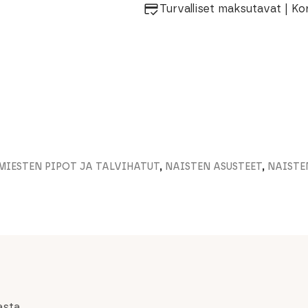
Turvalliset maksutavat | Ko
MIESTEN PIPOT JA TALVIHATUT
,
NAISTEN ASUSTEET
,
NAISTE
asta