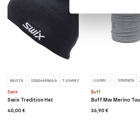
LUUMU
SININEN
MUSTA
SINIHARMAA
T.VIHREÄ/T.SININEN
VALKOINEN
Swix
Buff
Swix Tradition Hat
Buff Mw Merino Tuu
40,00
€
36,90
€