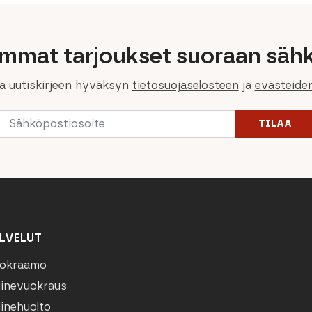
immat tarjoukset suoraan sähk
la uutiskirjeen hyväksyn
tietosuojaselosteen
ja
evästeide
Email
TILAA
*
LVELUT
okraamo
linevuokraus
linehuolto