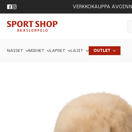
VERKKOKAUPPA AVOINNA 24
P
s
NAISET
MIEHET
LAPSET
LAJIT
OUTLET