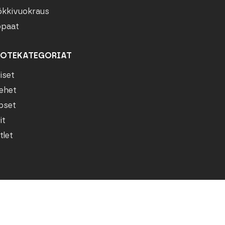
kkivuokraus
paat
OTEKATEGORIAT
iset
ehet
pset
it
tlet