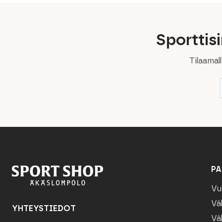
Sporttis
Tilaamal
PA
Vu
Vä
YHTEYSTIEDOT
Vä