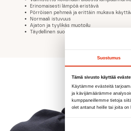
Erinomaisesti lämpöä eristävä
Pörröisen pehmeä ja erittäin mukava käyttä
Normaali istuvuus
Ajaton ja tyylikäs muotoilu
Täydellinen suoja kylmiin ja tuulisiin olosuhte
Suostumus
Tämä sivusto käyttää eväste
Käytämme evästeitä tarjoama
ja kävijämäärämme analysoim
kumppaneillemme tietoja siitä
olet antanut heille tai joita o