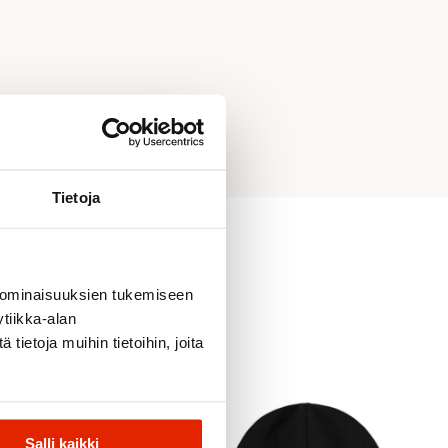
Tietoja
 ominaisuuksien tukemiseen
tiikka-alan
ietoja muihin tietoihin, joita
Salli kaikki