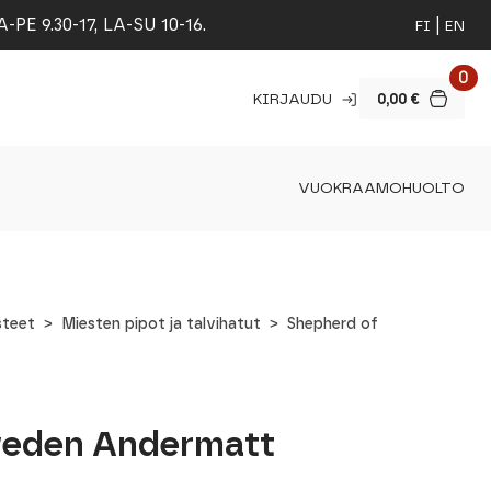
 9.30-17, LA-SU 10-16.
FI
EN
0
KIRJAUDU
0,00
€
VUOKRAAMO
HUOLTO
steet
Miesten pipot ja talvihatut
Shepherd of
weden Andermatt