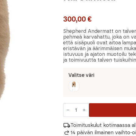
300,00
€
Shepherd Andermatt on talven
pehmeä karvahattu, joka on v
että sisäpuoli ovat aitoa lamp
eristävän ja äärimmäisen muka
istuvuus ja ajaton muotoilu te
ja toimivuutta talven tuiskuihin
Valitse väri
Shepherd
of
Sweden
Andermatt
Karvahattu
Toimituskulut kotimaassa al
määrä
14 päivän ilmainen vaihto-