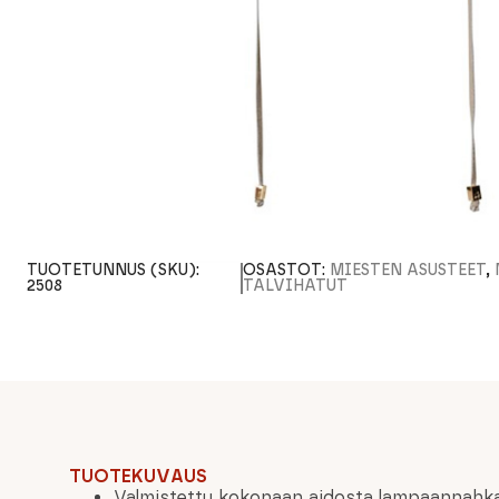
TUOTETUNNUS (SKU):
OSASTOT:
MIESTEN ASUSTEET
,
2508
TALVIHATUT
TUOTEKUVAUS
Valmistettu kokonaan aidosta lampaannahk