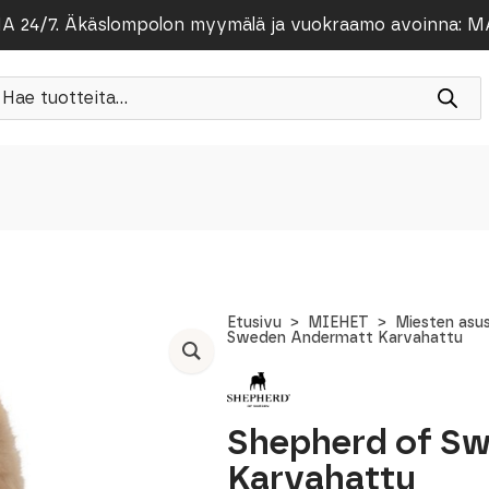
/7. Äkäslompolon myymälä ja vuokraamo avoinna: MA-PE
roducts
earch
Etusivu
MIEHET
Miesten asu
Sweden Andermatt Karvahattu
Shepherd of S
Karvahattu