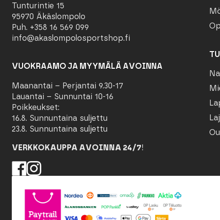
Tunturintie 15
Mö
95970 Äkäslompolo
Op
Puh. +358 16 569 099
info@akaslompolosportshop.fi
TU
VUOKRAAMO JA MYYMÄLÄ AVOINNA
Na
Maanantai – Perjantai 9.30-17
Mi
Lauantai – Sunnuntai 10-16
La
Poikkeukset:
Laj
16.8. Sunnuntaina suljettu
23.8. Sunnuntaina suljettu
Ou
VERKKOKAUPPA AVOINNA 24/7
!