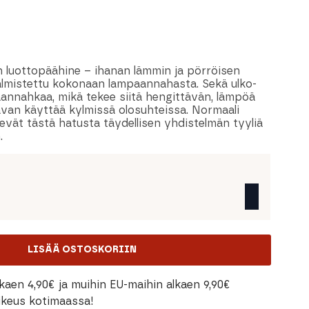
 luottopäähine – ihanan lämmin ja pörröisen
almistettu kokonaan lampaannahasta. Sekä ulko-
aannahkaa, mikä tekee siitä hengittävän, lämpöä
van käyttää kylmissä olosuhteissa. Normaali
kevät tästä hatusta täydellisen yhdistelmän tyyliä
.
LISÄÄ OSTOSKORIIN
kaen 4,90€ ja muihin EU-maihin alkaen 9,90€
oikeus kotimaassa!