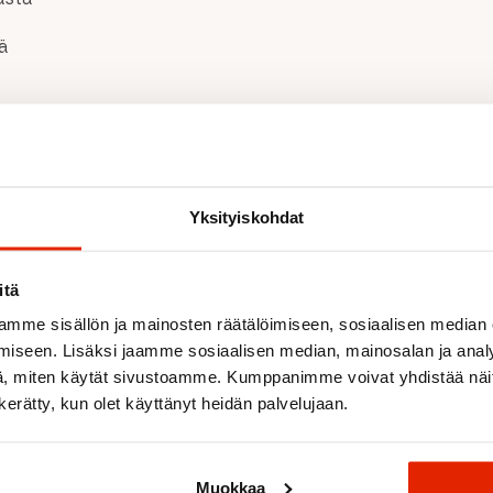
ä
isiin
Yksityiskohdat
itä
Suositeltua sinulle
mme sisällön ja mainosten räätälöimiseen, sosiaalisen median
iseen. Lisäksi jaamme sosiaalisen median, mainosalan ja analy
, miten käytät sivustoamme. Kumppanimme voivat yhdistää näitä t
n kerätty, kun olet käyttänyt heidän palvelujaan.
ALE
Muokkaa