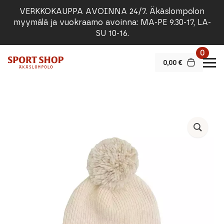
VERKKOKAUPPA AVOINNA 24/7. Äkäslompolon
myymälä ja vuokraamo avoinna: MA-PE 9.30-17, LA-
SU 10-16.
0
0,00
€