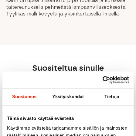
Karin on upea meleerattu pipo tupsulla ja korkealla
taitereunuksella pehmeästä lampaanvillaseoksesta.
Tyylikäs malli kevyellä ja yksinkertaisella ilmeellä.
Suositeltua sinulle
Suostumus
Yksityiskohdat
Tietoja
Tämä sivusto käyttää evästeitä
23,00
€
Käytämme evästeitä tarjoamamme sisällön ja mainosten
Galfer
Muc-
Moon
räätälöimiseen, sosiaalisen median ominaisuuksien
Brake