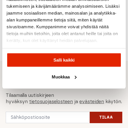
Off
Thule
Pads
Moon
tukemiseen ja kävijämäärämme analysoimiseen. Lisäksi
Shimano
Shimano
Muc-Off
E-
Thule
jaamme sosiaalisen median, mainosalan ja analytiikka-
Xtr
Shimano
Mtb
Power
Siliconstr
2011, Xt
Slx
Tubeless
1000
Xpress ja
alan kumppaneillemme tietoja siitä, miten käytät
(Br-
Jarrusatula
Sealant
Front
HangOnn-
sivustoamme. Kumppanimme voivat yhdistää näitä
M785),
Br-M7100
1L
Light
malleihin
Slx (Br-
tietoja muihin tietoihin, joita olet antanut heille tai joita on
M666)
37,90
€
40,00
€
69,00
€
10,00
€
kerätty, kun olet käyttänyt heidän palvelujaan.
Salli kaikki
Sporttisimmat tarjoukset
Muokkaa
suoraan sähköpostiisi
Tilaamalla uutiskirjeen
hyväksyn
tietosuojaselosteen
ja
evästeiden
käytön.
Email
TILAA
*