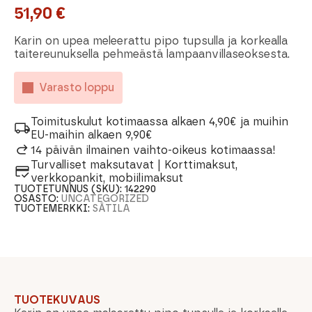
51,90
€
Karin on upea meleerattu pipo tupsulla ja korkealla
taitereunuksella pehmeästä lampaanvillaseoksesta.
Varasto loppu
Toimituskulut kotimaassa alkaen 4,90€ ja muihin
EU-maihin alkaen 9,90€
14 päivän ilmainen vaihto-oikeus kotimaassa!
Turvalliset maksutavat | Korttimaksut,
verkkopankit, mobiilimaksut
TUOTETUNNUS (SKU):
142290
OSASTO:
UNCATEGORIZED
TUOTEMERKKI:
SÄTILA
TUOTEKUVAUS