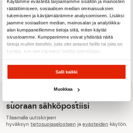
Käytämme evästeitä tarjoamamme sisällön ja mainosten
Picture
räätälöimiseen, sosiaalisen median ominaisuuksien
Organic
Patagonia
tukemiseen ja kävijämäärämme analysoimiseen. Lisäksi
Clothing
Icebreaker
Patagonia
Salomon
jaamme sosiaalisen median, mainosalan ja analytiikka-
R1
Picture
Icebreaker
Thermal
Outif
Merino Blend
Salomon
alan kumppaneillemme tietoja siitä, miten käytät
Buff
Bottoms
Miesten
75 Cool-Lite™
Trail
sivustoamme. Kumppanimme voivat yhdistää näitä
Miesten
Softshell
Buff Go
Featherlight™
Gaiters
Housut
-takki
Visor
Miesten T-
High
tietoja muihin tietoihin, joita olet antanut heille tai joita on
Urheilulippa
paita
Säärystin
kerätty, kun olet käyttänyt heidän palvelujaan.
108,00
€
78,00
€
Alkuperäinen
Nykyinen
Alkuperäinen
Nykyinen
29,90
€
89,95
€
45,00
€
180,00
€
130,00
€
hinta
hinta
hinta
hinta
oli:
on:
oli:
on:
180,00 €.
108,00 €.
130,00 €.
78,00 €.
Salli kaikki
Muokkaa
Sporttisimmat tarjoukset
suoraan sähköpostiisi
Tilaamalla uutiskirjeen
hyväksyn
tietosuojaselosteen
ja
evästeiden
käytön.