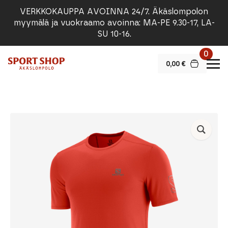
VERKKOKAUPPA AVOINNA 24/7. Äkäslompolon
myymälä ja vuokraamo avoinna: MA-PE 9.30-17, LA-
SU 10-16.
0
0,00
€