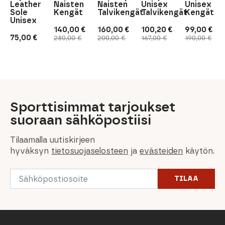
Leather
Naisten
Naisten
Unisex
Unisex
Sole
Kengät
Talvikengät
Talvikengät
Kengät
Unisex
140,00
€
160,00
€
100,20
€
99,00
€
Alkuperäinen
Nykyinen
Alkuperäinen
Nykyinen
Alkuperäinen
Nykyinen
Alkuperäi
Nykyinen
75,00
€
280,00
€
200,00
€
167,00
€
190,00
€
hinta
hinta
hinta
hinta
hinta
hinta
hinta
hinta
oli:
on:
oli:
on:
oli:
on:
oli:
on:
280,00 €.
140,00 €.
200,00 €.
160,00 €.
167,00 €.
100,20 €.
190,00 €.
99,00 €.
Sporttisimmat tarjoukset
suoraan sähköpostiisi
Tilaamalla uutiskirjeen
hyväksyn
tietosuojaselosteen
ja
evästeiden
käytön.
Email
TILAA
*