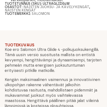
TUOTETUNNUS (SKU):
ULTRAGLIDE4W
OSASTOT:
NAISTEN JUOKSU- JA KÄVELYKENGÄT
,
NAISTEN KENGÄT
TUOTEMERKKI:
SALOMON
TUOTEKUVAUS
Koe ero Salomon Ultra Glide 4 -polkujuoksukengillä.
Tämä uusin versio suositusta mallista on entistä
kevyempi, hengittävämpi ja dynaamisempi, tarjoten
pehmeän mutta energisen juoksutuntuman
erityisesti pitkille matkoille.
Kengän maksimaalinen vaimennus ja innovatiivinen
ulkopohjan rakenne vähentävät jalkoihin
kohdistuvaa rasitusta, mahdollistaen pidemmät ja
mukavammat juoksut myös vaihtelevassa
maastossa. Hengittävä päällinen pitää jalat viileinä
lämpimissä ja kosteissa olosuhteissa.