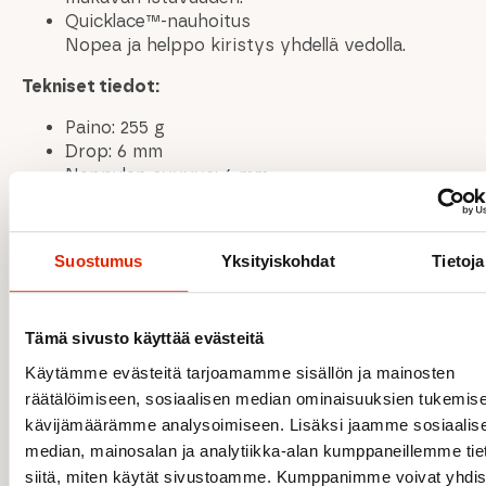
Quicklace™-nauhoitus
Nopea ja helppo kiristys yhdellä vedolla.
Tekniset tiedot:
Paino: 255 g
Drop: 6 mm
Nappulan syvyys: 4 mm
Vaimennus: Maksimaalinen
Suojaus: Korkea
Leveys: Normaali
Suostumus
Yksityiskohdat
Tietoja
Maasto: Vaihteleva maasto
Suositeltu käyttö: Pitkän matkan polkujuoksu,
aktiivinen harjoittelu (4+ kertaa viikossa)
Tämä sivusto käyttää evästeitä
Materiaalit:
Käytämme evästeitä tarjoamamme sisällön ja mainosten
räätälöimiseen, sosiaalisen median ominaisuuksien tukemise
Päällinen: Tekstiili / synteettinen (Engineered
Mesh)
kävijämäärämme analysoimiseen. Lisäksi jaamme sosiaalis
Vuori: Tekstiili
median, mainosalan ja analytiikka-alan kumppaneillemme tie
Pohjallinen: Tekstiili
siitä, miten käytät sivustoamme. Kumppanimme voivat yhdis