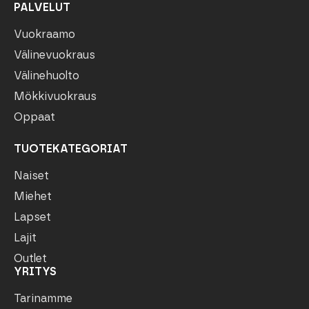
PALVELUT
Vuokraamo
Välinevuokraus
Välinehuolto
Mökkivuokraus
Oppaat
TUOTEKATEGORIAT
Naiset
Miehet
Lapset
Lajit
Outlet
YRITYS
Tarinamme