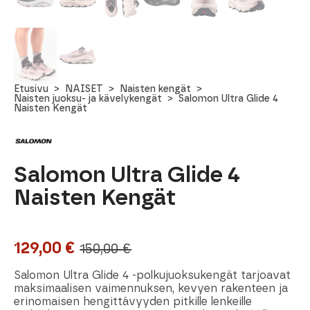
Etusivu
NAISET
Naisten kengät
Naisten juoksu- ja kävelykengät
Salomon Ultra Glide 4
Naisten Kengät
Salomon Ultra Glide 4
Naisten Kengät
129,00
€
150,00
€
Alkuperäinen
Nykyinen
hinta
hinta
Salomon Ultra Glide 4 -polkujuoksukengät tarjoavat
maksimaalisen vaimennuksen, kevyen rakenteen ja
oli:
on:
erinomaisen hengittävyyden pitkille lenkeille