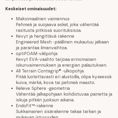
Keskeiset ominaisuudet:
Maksimaalinen vaimennus
Pehmeä ja suojaava askel, joka vähentää
rasitusta pitkissä suorituksissa.
Kevyt ja hengittävä rakenne
Engineered Mesh -päällinen mukautuu jalkaan
ja parantaa ilmanvaihtoa.
optiFOAM-välipohja
Kevyt EVA-vaahto tarjoaa erinomaisen
iskunvaimennuksen ja energian palautuksen.
All Terrain Contagrip® -ulkopohja
Pitää luotettavasti eri alustoilla, olipa kyseessä
kuiva, märkä, kova tai pehmeä maasto.
Relieve Sphere -geometria
Vähentää jalkapohjaan kohdistuvaa painetta ja
iskuja pitkän juoksun aikana.
EndoFit™-rakenne
Sukkamainen sisärakenne takaa tarkan ja
mukavan istuvuuden.