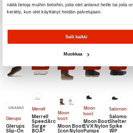
Ulkopohja: Kumi
näitä tietoja muihin tietoihin, joita olet antanut heille tai joita o
kerätty, kun olet käyttänyt heidän palvelujaan.
Salli kaikki
Suositeltua sinulle
Muokkaa
ALE
ALE
ALE
ALE
ORANSSI
PETROOLI
Moon
Merrell
Salomon
Moon
boot
Merrell
Salomon
Glerups
boot
SpeedArc
Moon Boot
Shelter
Glerups
Surge
Moon Boot
EVX Nylon
Spike
Slip-On
BOA®
Icon Nylon
Pumps
WP