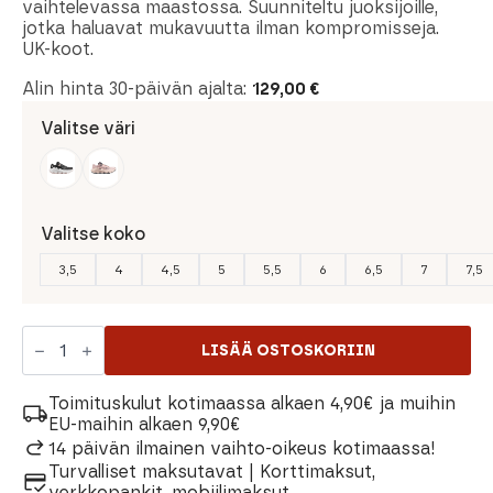
vaihtelevassa maastossa. Suunniteltu juoksijoille,
150,00 €.
129,00 €.
jotka haluavat mukavuutta ilman kompromisseja.
UK-koot.
Alin hinta 30-päivän ajalta:
129,00
€
Valitse väri
Valitse koko
3,5
4
4,5
5
5,5
6
6,5
7
7,5
Salomon
Ultra
LISÄÄ OSTOSKORIIN
Glide
4
Naisten
Toimituskulut kotimaassa alkaen 4,90€ ja muihin
Kengät
EU-maihin alkaen 9,90€
määrä
14 päivän ilmainen vaihto-oikeus kotimaassa!
Turvalliset maksutavat | Korttimaksut,
verkkopankit, mobiilimaksut