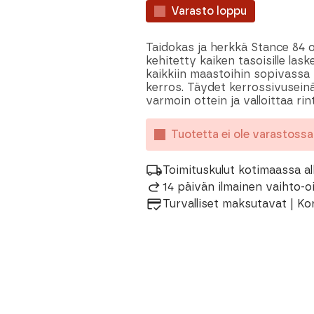
Varasto loppu
Taidokas ja herkkä Stance 84 on
kehitetty kaiken tasoisille lask
kaikkiin maastoihin sopivassa 
kerros. Täydet kerrossivuseinät
varmoin ottein ja valloittaa ri
Tuotetta ei ole varastoss
Toimituskulut kotimaassa al
14 päivän ilmainen vaihto-
Turvalliset maksutavat | Ko