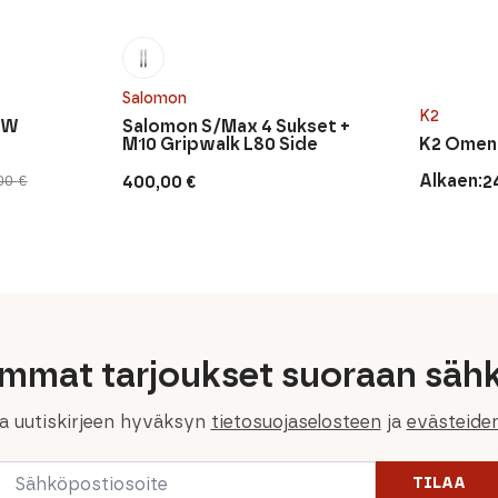
Salomon
K2
8W
Salomon S/Max 4 Sukset +
M10 Gripwalk L80 Side
K2 Omen
Alkaen:
400,00
€
2
,00
€
Alkuperä
Nykyine
hinta
hinta
oli:
on:
299,00 €.
249,00 €.
immat tarjoukset suoraan sähk
la uutiskirjeen hyväksyn
tietosuojaselosteen
ja
evästeide
Email
TILAA
*