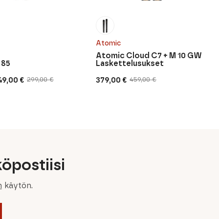
Atomic
Atomic Cloud C7 + M 10 GW
 85
Laskettelusukset
49,00
€
379,00
€
299,00
€
459,00
€
inen
n
Alkuperäinen
Nykyinen
hinta
hinta
oli:
on:
459,00 €.
379,00 €.
öpostiisi
n
käytön.