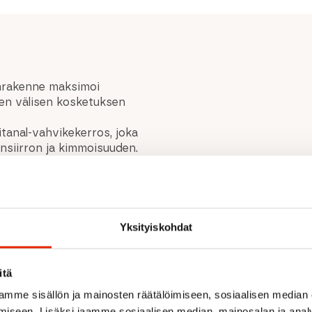
nrakenne maksimoi
en välisen kosketuksen
itanal-vahvikekerros, joka
nsiirron ja kimmoisuuden.
n
uilla:
Täydet kerrosteiset
ta. Myös suorituskyky
umen välisen tasaisen
Yksityiskohdat
itä
mme sisällön ja mainosten räätälöimiseen, sosiaalisen median
iseen. Lisäksi jaamme sosiaalisen median, mainosalan ja analy