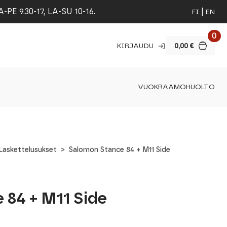
 9.30-17, LA-SU 10-16.
FI
EN
0
KIRJAUDU
0,00
€
VUOKRAAMO
HUOLTO
Laskettelusukset
Salomon Stance 84 + M11 Side
 84 + M11 Side