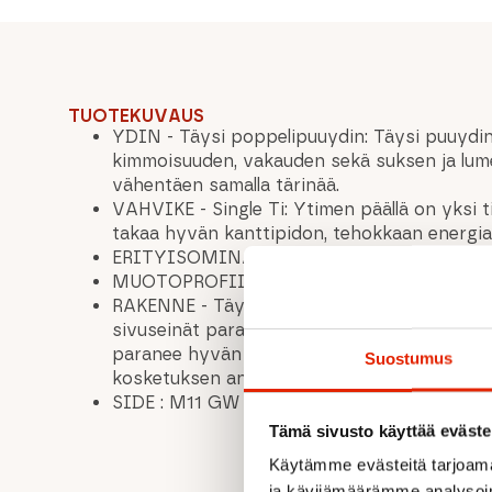
TUOTEKUVAUS
YDIN - Täysi poppelipuuydin:
Täysi puuydi
kimmoisuuden, vakauden sekä suksen ja lum
vähentäen samalla tärinää.
VAHVIKE - Single Ti:
Ytimen päällä on yksi t
takaa hyvän kanttipidon, tehokkaan energia
ERITYISOMINAISUUDET:
Ti-C-runko
MUOTOPROFIILI:
Profiili kaikkiin maastoihi
RAKENNE - Täysi Sandwich-kerrosrakenne siv
sivuseinät parantavat vakautta ja tarkkuut
paranee hyvän kanttipidon sekä suksen ja l
Suostumus
kosketuksen ansiosta.
SIDE :
M11 GW
Tämä sivusto käyttää eväste
Käytämme evästeitä tarjoama
ja kävijämäärämme analysoim