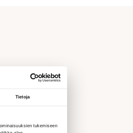
Tietoja
 ominaisuuksien tukemiseen
tiikka-alan