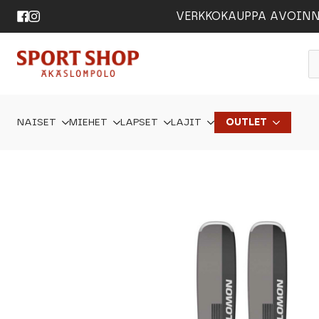
VERKKOKAUPPA AVOINNA 24
P
s
NAISET
MIEHET
LAPSET
LAJIT
OUTLET