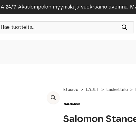
/7. Äkäslompolon myymälä ja vuokraamo avoinna: MA-PE
roducts
earch
Etusivu
LAJIT
Laskettelu
Salomon Stance