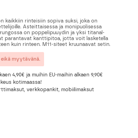
 kaikkiin rinteisiin sopiva suksi, joka on
ettelijoille. Asteittaisessa ja monipuolisessa
rungossa on poppelipuuydin ja yksi titanal-
 parantavat kanttipitoa, jotta voit lasketella
nteen kuin rinteen. M11-siteet kruunaavat setin.
a eikä myytävänä.
kaen 4,90€ ja muihin EU-maihin alkaen 9,90€
oikeus kotimaassa!
rttimaksut, verkkopankit, mobiilimaksut