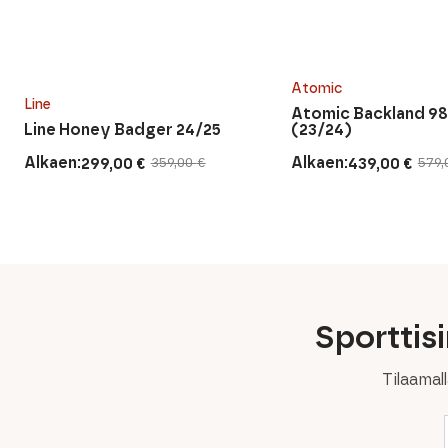
Atomic
Line
Atomic Backland 9
Line Honey Badger 24/25
(23/24)
Alkaen:
Alkaen:
299,00
€
439,00
€
359,00
€
579
Alkuperäinen
Nykyinen
Alkuperäinen
Nykyinen
hinta
hinta
hinta
hinta
oli:
on:
oli:
on:
359,00 €.
299,00 €.
579,00 €.
439,00 €.
Sporttis
Tilaamal