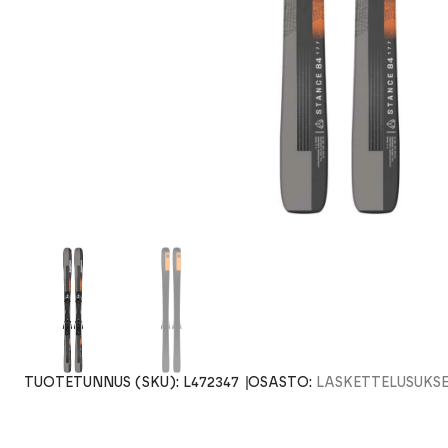
TUOTETUNNUS (SKU):
L472347
OSASTO:
LASKETTELUSUKS