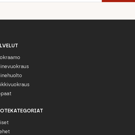
LVELUT
okraamo
linevuokraus
linehuolto
kkivuokraus
paat
OTEKATEGORIAT
iset
ehet