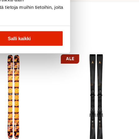
ietoja muihin tietoihin, joita
Salli kaikki
ALE