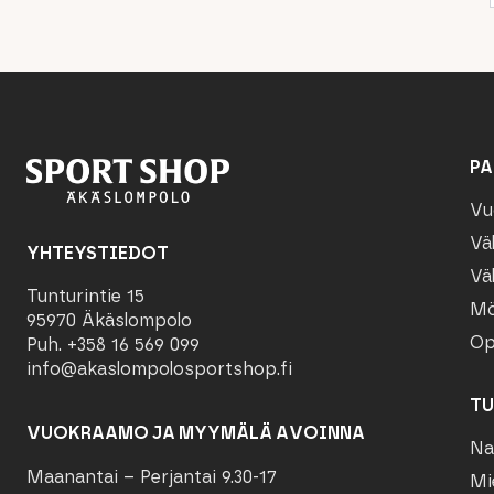
PA
Vu
Vä
YHTEYSTIEDOT
Vä
Tunturintie 15
Mö
95970 Äkäslompolo
Op
Puh. +358 16 569 099
info@akaslompolosportshop.fi
TU
VUOKRAAMO JA MYYMÄLÄ AVOINNA
Na
Maanantai – Perjantai 9.30-17
Mi