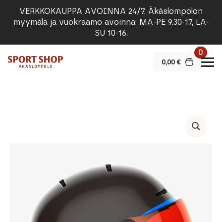
VERKKOKAUPPA AVOINNA 24/7. Äkäslompolon
myymälä ja vuokraamo avoinna: MA-PE 9.30-17, LA-
SU 10-16.
0
0,00
€