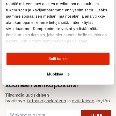
räätälöimiseen, sosiaalisen median ominaisuuksien
tukemiseen ja kävijämäärämme analysoimiseen. Lisäksi
Atomic
Salomon
jaamme sosiaalisen median, mainosalan ja analytiikka-
Atomic
Salomon
Salomon
Salomon
Savor
alan kumppaneillemme tietoja siitä, miten käytät
Qst
Visor
Salomon Team T2
Salomon
sivustoamme. Kumppanimme voivat yhdistää näitä
Access
Photo
Lasten
S/Max
Fun Helmets
70 T
Laskettelumonot
60T M
tietoja muihin tietoihin, joita olet antanut heille tai joita on
Punk
219,00
€
kerätty, kun olet käyttänyt heidän palvelujaan.
Kypäräkoriste
Alkuperäinen
Nykyinen
189,00
€
99,00
€
129,00
€
269,00
€
hinta
hinta
oli:
on:
269,00 €.
219,00 €.
Salli kaikki
Muokkaa
Sporttisimmat tarjoukset
suoraan sähköpostiisi
Tilaamalla uutiskirjeen
hyväksyn
tietosuojaselosteen
ja
evästeiden
käytön.
Email
TILAA
*