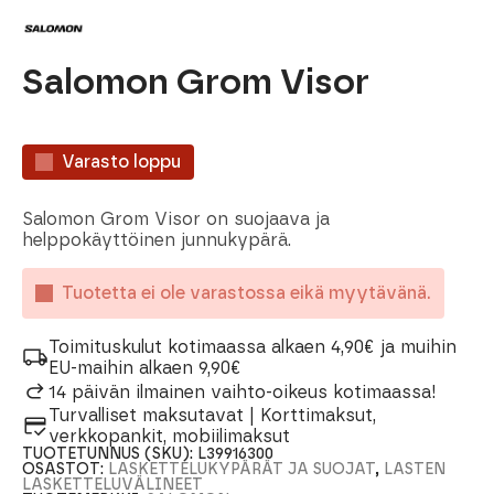
Salomon Grom Visor
Varasto loppu
Salomon Grom Visor on suojaava ja
helppokäyttöinen junnukypärä.
Tuotetta ei ole varastossa eikä myytävänä.
Toimituskulut kotimaassa alkaen 4,90€ ja muihin
EU-maihin alkaen 9,90€
14 päivän ilmainen vaihto-oikeus kotimaassa!
Turvalliset maksutavat | Korttimaksut,
verkkopankit, mobiilimaksut
TUOTETUNNUS (SKU):
L39916300
OSASTOT:
LASKETTELUKYPÄRÄT JA SUOJAT
,
LASTEN
LASKETTELUVÄLINEET