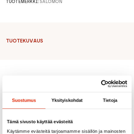
TUOTEMERKKI:
SALOMON
TUOTEKUVAUS
Suositeltua sinulle
Suostumus
Yksityiskohdat
Tietoja
ALE
Tämä sivusto käyttää evästeitä
Käytämme evästeitä tarjoamamme sisällön ja mainosten
19,90
€