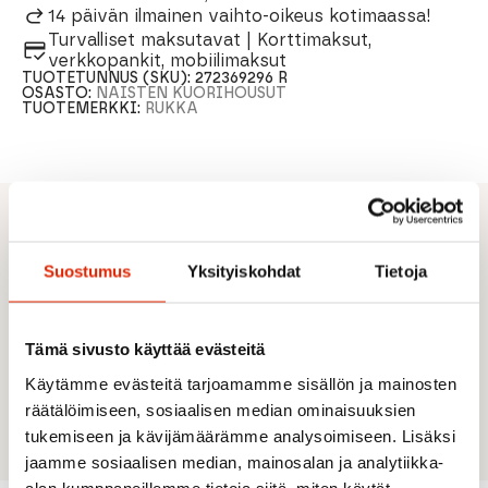
14 päivän ilmainen vaihto-oikeus kotimaassa!
Turvalliset maksutavat | Korttimaksut,
verkkopankit, mobiilimaksut
TUOTETUNNUS (SKU):
272369296 R
OSASTO:
NAISTEN KUORIHOUSUT
TUOTEMERKKI:
RUKKA
TUOTEKUVAUS
RUKKA IRELA HOUSUT, naisten ulkoiluhousut.
Suostumus
Yksityiskohdat
Tietoja
Materiaali 95% polyesteri, 5% elastaani.
Tämä sivusto käyttää evästeitä
Vedenpitävyys 10 000 mm. Hengittävyys 10 000
Käytämme evästeitä tarjoamamme sisällön ja mainosten
g/m2/24h. Vetoketjulliset taskut, kiristys
lahkeensuussa.
räätälöimiseen, sosiaalisen median ominaisuuksien
tukemiseen ja kävijämäärämme analysoimiseen. Lisäksi
jaamme sosiaalisen median, mainosalan ja analytiikka-
alan kumppaneillemme tietoja siitä, miten käytät