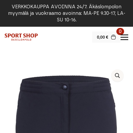
VERKKOKAUPPA AVOINNA 24/7. Äkäslompolon
myymälä ja vuokraamo avoinna: MA-PE 9.30-17, LA-
SU 10-16.
0
0,00
€