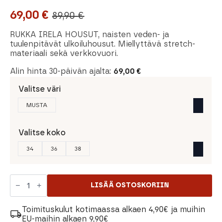
69,00
€
89,90
€
Alkuperäinen
Nykyinen
hinta
hinta
RUKKA IRELA HOUSUT, naisten veden- ja
tuulenpitävät ulkoiluhousut. Miellyttävä stretch-
oli:
on:
materiaali sekä verkkovuori.
89,90 €.
69,00 €.
Alin hinta 30-päivän ajalta:
69,00
€
Valitse väri
MUSTA
Valitse koko
34
36
38
Rukka
Irela
LISÄÄ OSTOSKORIIN
Housut
määrä
Toimituskulut kotimaassa alkaen 4,90€ ja muihin
EU-maihin alkaen 9,90€