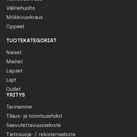
Välinehuolto
Mökkivuokraus
Oppaat
TUOTEKATEGORIAT
Naiset
Miehet
Lapset
Lajit
Outlet
YRITYS
Tarinamme
Tilaus- ja toimitusehdot
Saavutettavuusseloste
Tietosuoja- / rekisteriseloste