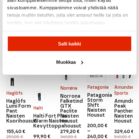
sivustoamme. Kumppanimme voivat yhdistää näitä
tietoja muihin tietoihin, joita olet antanut heille tai joita on
Suositeltua sinulle
kerätty, kun olet käyttänyt heidän palvelujaan.
ALE
ALE
ALE
ALE
Salli kaikki
Muokkaa
MUSTA
Patagonia
Amundsen
Norrøna
Haglöfs
Sports
Patagonia
Norrona
Storm
Haglöfs
Falketind
Amundse
Shift
Lumi Form
GTX
Peak
Halti
Naisten
Pant
Paclite
Panther
Housut
Naisten
Halti Fort Plus
Naisten
Naisten
Kuorihousut
Warm Naisten
Housut
Housut
200,00
€
Kevyttoppahousut
–
155,40
€
279,20
€
329,40
€
Hintaluokka:
Alkuperäinen
Nykyinen
Alkuperäinen
Nykyinen
Alkuperäi
Nykyinen
99,90
€
240,00
€
259,00
€
349,00
€
549,00
€
200,00 €