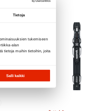
Tietoja
 ominaisuuksien tukemiseen
tiikka-alan
ietoja muihin tietoihin, joita
Salli kaikki