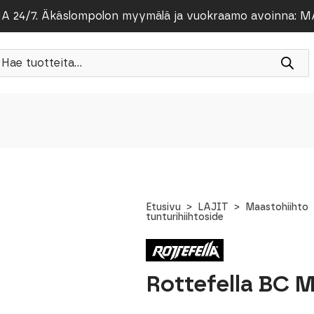
/7. Äkäslompolon myymälä ja vuokraamo avoinna: MA-PE
roducts
earch
Etusivu
LAJIT
Maastohiihto
tunturihiihtoside
Rottefella BC M