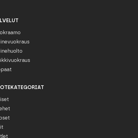
LVELUT
okraamo
linevuokraus
linehuolto
kkivuokraus
paat
OTEKATEGORIAT
iset
ehet
pset
it
tlet