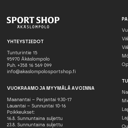
PA
Vu
Vä
YHTEYSTIEDOT
Vä
Tunturintie 15
Mö
95970 Äkäslompolo
Op
Puh. +358 16 569 099
info@akaslompolosportshop.fi
TU
VUOKRAAMO JA MYYMÄLÄ AVOINNA
Na
Maanantai – Perjantai 9.30-17
Mi
Lauantai – Sunnuntai 10-16
La
Poikkeukset:
Laj
16.8. Sunnuntaina suljettu
23.8. Sunnuntaina suljettu
Ou