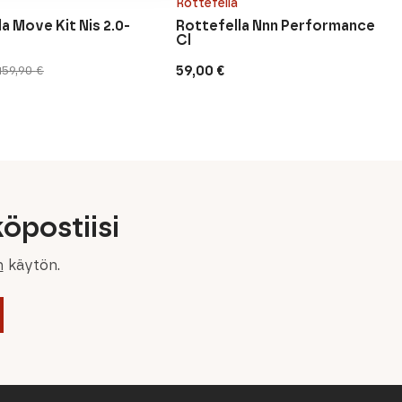
Rottefella
a Move Kit Nis 2.0-
Rottefella Nnn Performance
Cl
59,00
€
159,90
€
inen
n
öpostiisi
n
käytön.