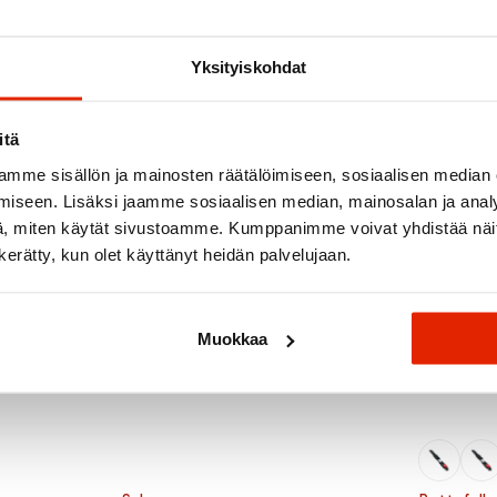
Suositeltua sinulle
Yksityiskohdat
ALE
itä
mme sisällön ja mainosten räätälöimiseen, sosiaalisen median
iseen. Lisäksi jaamme sosiaalisen median, mainosalan ja analy
, miten käytät sivustoamme. Kumppanimme voivat yhdistää näitä t
n kerätty, kun olet käyttänyt heidän palvelujaan.
Muokkaa