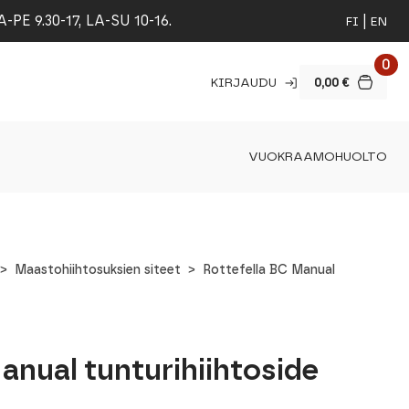
 9.30-17, LA-SU 10-16.
FI
EN
0
KIRJAUDU
0,00
€
VUOKRAAMO
HUOLTO
Maastohiihtosuksien siteet
Rottefella BC Manual
anual tunturihiihtoside