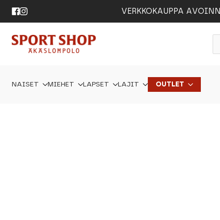
VERKKOKAUPPA AVOINNA 24
P
s
NAISET
MIEHET
LAPSET
LAJIT
OUTLET