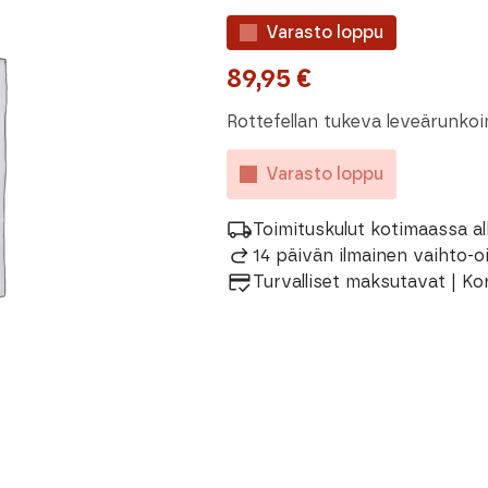
Varasto loppu
89,95
€
Rottefellan tukeva leveärunko
Varasto loppu
Toimituskulut kotimaassa al
14 päivän ilmainen vaihto-
Turvalliset maksutavat | Ko