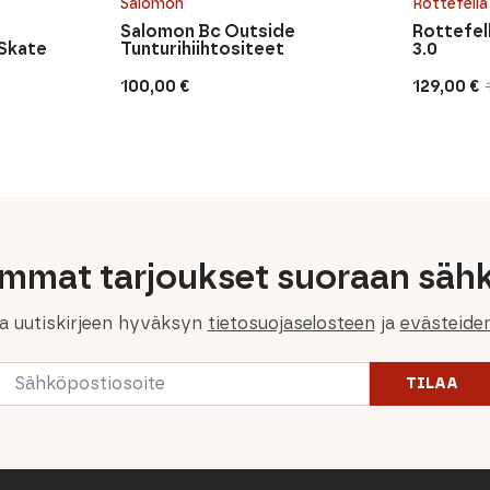
Salomon
Rottefella
Salomon Bc Outside
Rottefell
 Skate
Tunturihiihtositeet
3.0
100,00
€
129,00
€
Alkuperä
Nykyine
hinta
hinta
oli:
on:
159,90 €.
129,00 €.
immat tarjoukset suoraan sähk
la uutiskirjeen hyväksyn
tietosuojaselosteen
ja
evästeide
Email
TILAA
*