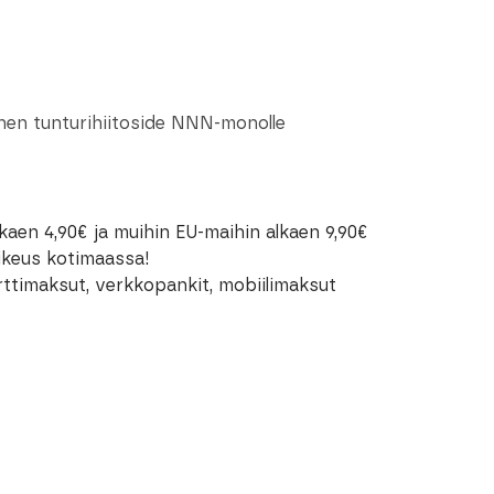
inen tunturihiitoside NNN-monolle
kaen 4,90€ ja muihin EU-maihin alkaen 9,90€
oikeus kotimaassa!
rttimaksut, verkkopankit, mobiilimaksut