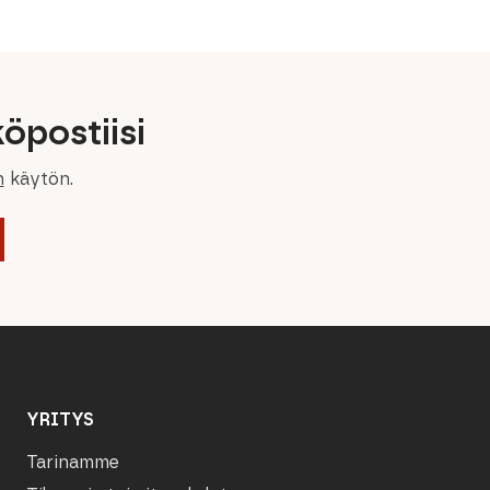
399,00 €.
239,40 €.
öpostiisi
n
käytön.
YRITYS
Tarinamme