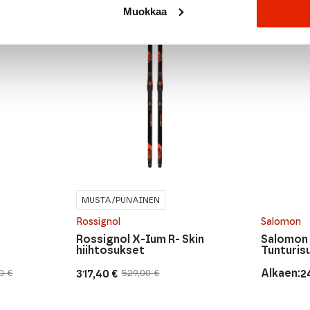
Muokkaa
MUSTA/PUNAINEN
Rossignol
Salomon
Rossignol X-Ium R- Skin
Salomon 
hiihtosukset
Tunturisu
Alkaen:
317,40
€
2
00
€
529,00
€
Alkuperäinen
Nykyinen
Alkuperä
Nykyine
hinta
hinta
hinta
hinta
oli:
on:
oli:
on: