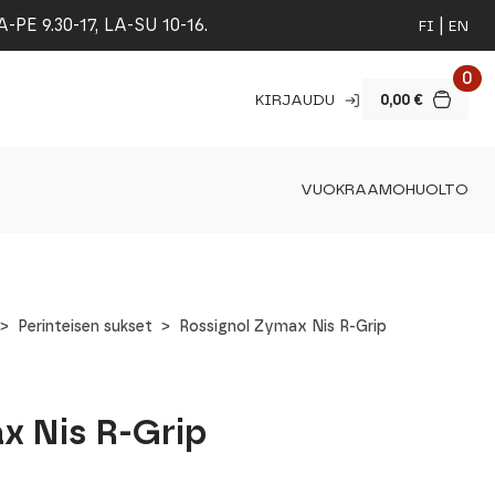
 9.30-17, LA-SU 10-16.
FI
EN
0
KIRJAUDU
0,00
€
VUOKRAAMO
HUOLTO
Perinteisen sukset
Rossignol Zymax Nis R-Grip
x Nis R-Grip