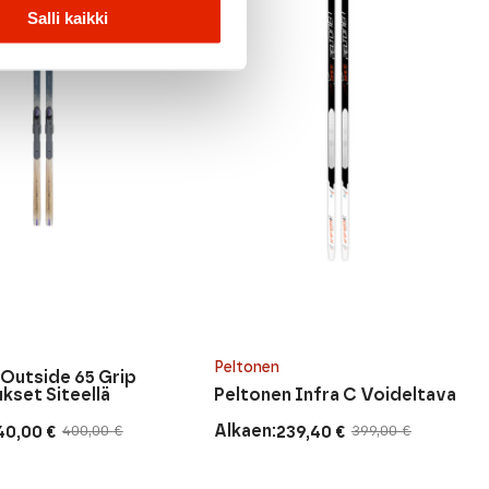
Salli kaikki
Peltonen
Outside 65 Grip
kset Siteellä
Peltonen Infra C Voideltava
Alkaen:
40,00
€
239,40
€
400,00
€
399,00
€
inen
n
Alkuperäinen
Nykyinen
hinta
hinta
oli:
on: