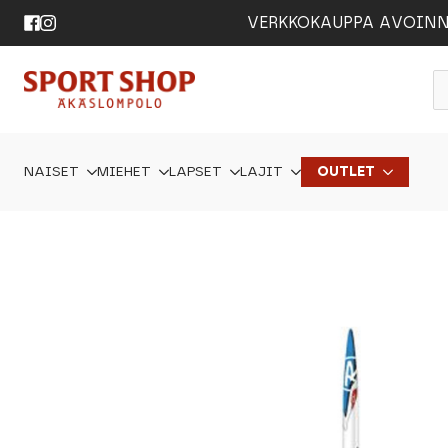
VERKKOKAUPPA AVOINNA 24
P
s
NAISET
MIEHET
LAPSET
LAJIT
OUTLET