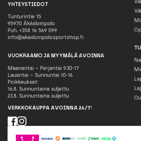
Vä
YHTEYSTIEDOT
Vä
Tunturintie 15
Mö
95970 Äkäslompolo
Op
Puh. +358 16 569 099
info@akaslompolosportshop.fi
TU
VUOKRAAMO JA MYYMÄLÄ AVOINNA
Na
Maanantai – Perjantai 9.30-17
Mi
Lauantai – Sunnuntai 10-16
La
Poikkeukset:
Laj
16.8. Sunnuntaina suljettu
23.8. Sunnuntaina suljettu
Ou
VERKKOKAUPPA AVOINNA 24/7
!