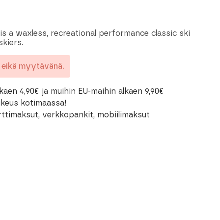
a waxless, recreational performance classic ski
skiers.
a eikä myytävänä.
kaen 4,90€ ja muihin EU-maihin alkaen 9,90€
oikeus kotimaassa!
rttimaksut, verkkopankit, mobiilimaksut