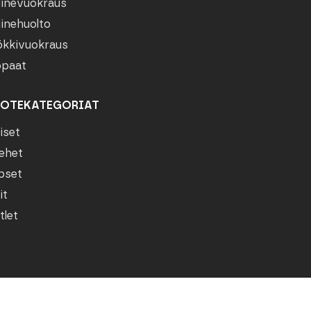
linevuokraus
linehuolto
kkivuokraus
paat
OTEKATEGORIAT
iset
ehet
pset
it
tlet