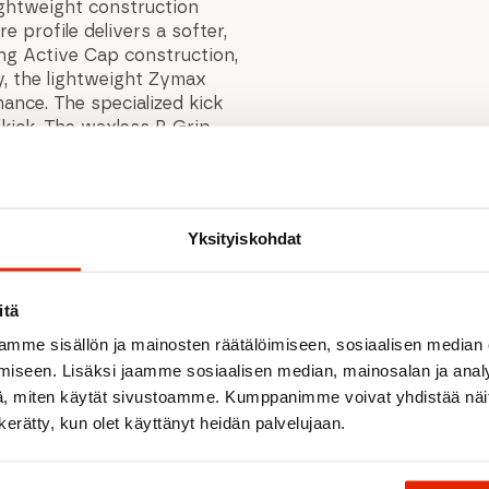
lightweight construction
 profile delivers a softer,
ring Active Cap construction,
, the lightweight Zymax
ance. The specialized kick
 kick. The waxless R-Grip
temperatures than previous
Yksityiskohdat
itä
mme sisällön ja mainosten räätälöimiseen, sosiaalisen median
Suositeltua sinulle
iseen. Lisäksi jaamme sosiaalisen median, mainosalan ja analy
, miten käytät sivustoamme. Kumppanimme voivat yhdistää näitä t
n kerätty, kun olet käyttänyt heidän palvelujaan.
ALE