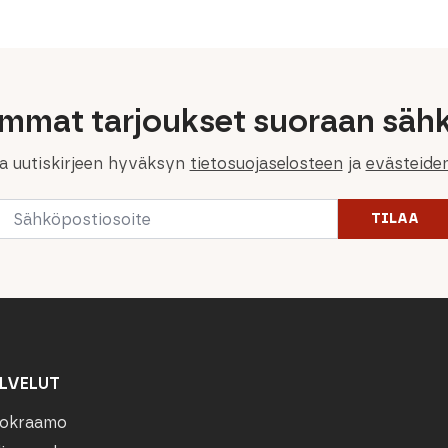
529,00 €.
317,40 €.
400,00 €.
240,00 €.
immat tarjoukset suoraan sähk
la uutiskirjeen hyväksyn
tietosuojaselosteen
ja
evästeide
Email
TILAA
*
LVELUT
okraamo