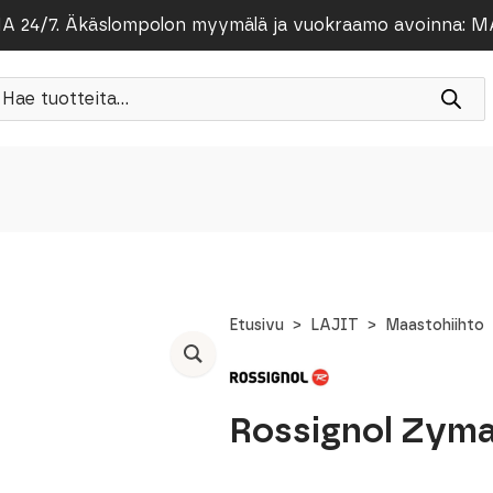
/7. Äkäslompolon myymälä ja vuokraamo avoinna: MA-PE
roducts
earch
Etusivu
LAJIT
Maastohiihto
Rossignol Zyma