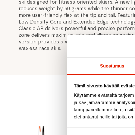
ski designed for fitness-oriented skiers. A new 
reduces weight by 50 grams while the thinner core
more user-friendly flex at the tip and tail. Featu
Low Density Core and Extended Edge technology
Classic AR delivers powerful and precise perform
zone delivers maximum grip and allows an easier
version provides a wider range of use in warm 
waxless race skis.
Suostumus
Tämä sivusto käyttää eväste
Käytämme evästeitä tarjoama
ja kävijämäärämme analysoim
kumppaneillemme tietoja siitä
olet antanut heille tai joita o