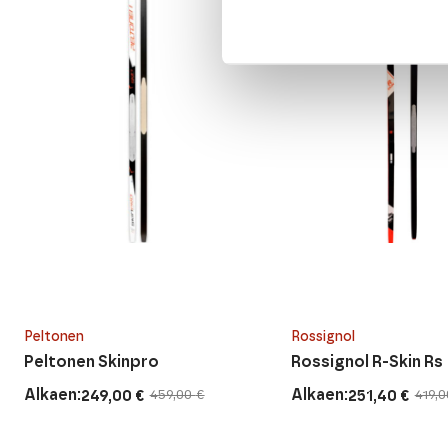
Peltonen
Rossignol
Peltonen Skinpro
Rossignol R-Skin Rs
Alkaen:
Alkaen:
249,00
€
251,40
€
459,00
€
419,
Alkuperäinen
Nykyinen
Alkuperäinen
Nykyinen
hinta
hinta
hinta
hinta
oli:
on:
oli:
on: