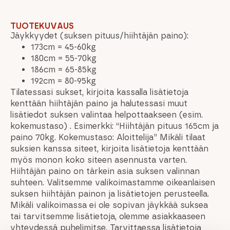
TUOTEKUVAUS
Jäykkyydet (suksen pituus/hiihtäjän paino):
173cm = 45-60kg
180cm = 55-70kg
186cm = 65-85kg
192cm = 80-95kg
Tilatessasi sukset, kirjoita kassalla lisätietoja
kenttään hiihtäjän paino ja halutessasi muut
lisätiedot suksen valintaa helpottaakseen (esim.
kokemustaso) . Esimerkki: “Hiihtäjän pituus 165cm ja
paino 70kg. Kokemustaso: Aloittelija” Mikäli tilaat
suksien kanssa siteet, kirjoita lisätietoja kenttään
myös monon koko siteen asennusta varten.
Hiihtäjän paino on tärkein asia suksen valinnan
suhteen. Valitsemme valikoimastamme oikeanlaisen
suksen hiihtäjän painon ja lisätietojen perusteella.
Mikäli valikoimassa ei ole sopivan jäykkää suksea
tai tarvitsemme lisätietoja, olemme asiakkaaseen
yhteydessä puhelimitse. Tarvittaessa lisätietoja