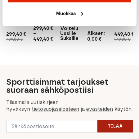
Rossignol
X-Ium
Fischer
Fischer
Premium
Rcs
Rossignol
S2
Muokkaa
Skate
Fischer
X-Ium
Medium
Plus
Carbonlite
Premium
Stiff
Skate Plus
S2 Stiff
299,40
€
Voitelu
Uusille
–
Alkaen:
299,40
€
449,40
€
Hintaluokka:
Suksille
Alkuperäinen
Nykyinen
Alkuperäi
Nykyinen
449,40
€
0,00
€
499,00
€
749,00
€
299,40 €
hinta
hinta
hinta
hinta
-
oli:
on:
oli:
on:
449,40 €
499,00 €.
299,40 €.
749,00 €.
449,40 €.
Sporttisimmat tarjoukset
suoraan sähköpostiisi
Tilaamalla uutiskirjeen
hyväksyn
tietosuojaselosteen
ja
evästeiden
käytön.
Email
TILAA
*