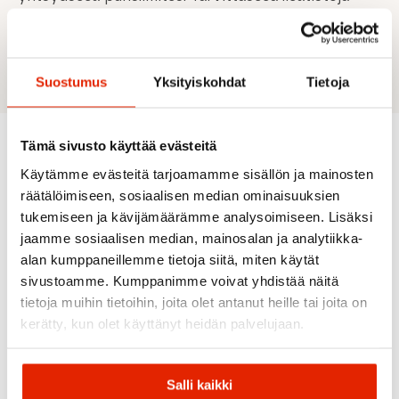
voit kysyä puhelimitse tai sähköpostitse:
puhelinnumero: 0447378572 / sähköposti:
sportshop@yllas.fi
Suostumus
Yksityiskohdat
Tietoja
Tämä sivusto käyttää evästeitä
Suositeltua sinulle
Käytämme evästeitä tarjoamamme sisällön ja mainosten
räätälöimiseen, sosiaalisen median ominaisuuksien
tukemiseen ja kävijämäärämme analysoimiseen. Lisäksi
jaamme sosiaalisen median, mainosalan ja analytiikka-
ALE
ALE
ALE
ALE
alan kumppaneillemme tietoja siitä, miten käytät
sivustoamme. Kumppanimme voivat yhdistää näitä
tietoja muihin tietoihin, joita olet antanut heille tai joita on
kerätty, kun olet käyttänyt heidän palvelujaan.
15,00
€
Alkuperäinen
Nykyinen
30,00
€
hinta
hinta
oli:
on:
Rossignol
30,00 €.
15,00 €.
Salli kaikki
Fischer
Rossignol