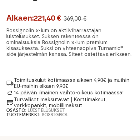
Alkaen:
221,40
€
369,00
€
Alkuperäinen
Nykyinen
hinta
hinta
Rossignolin x-ium on aktiiviharrastajan
luistelusukset. Suksen rakenteessa on
oli:
on:
ominaisuuksia Rossignolin x-ium premium
kisasuksesta. Suksi on yhteensopiva Turnamic®
369,00 €.
221,40 €.
side järjestelmän kanssa. Siteet ostettava erikseen.
Toimituskulut kotimaassa alkaen 4,90€ ja muihin
EU-maihin alkaen 9,90€
14 päivän ilmainen vaihto-oikeus kotimaassa!
Turvalliset maksutavat | Korttimaksut,
verkkopankit, mobiilimaksut
OSASTO:
LUISTELUSUKSET
TUOTEMERKKI:
ROSSIGNOL