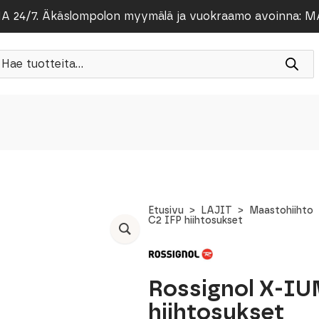
/7. Äkäslompolon myymälä ja vuokraamo avoinna: MA-PE
roducts
earch
Etusivu
LAJIT
Maastohiihto
C2 IFP hiihtosukset
Rossignol X-IU
hiihtosukset