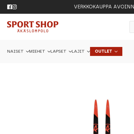
VERKKOKAUPPA AVOINNA 24
P
s
NAISET
MIEHET
LAPSET
LAJIT
OUTLET