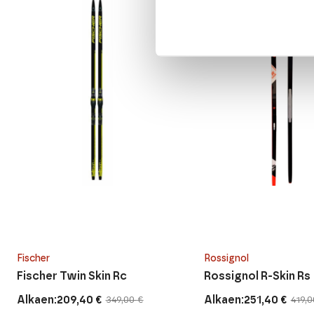
Fischer
Rossignol
Fischer Twin Skin Rc
Rossignol R-Skin Rs
Alkaen:
Alkaen:
209,40
€
251,40
€
349,00
€
419,
Alkuperäinen
Nykyinen
Alkuperäinen
Nykyinen