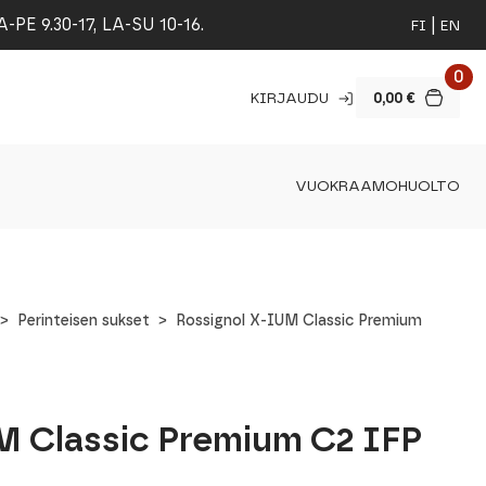
 9.30-17, LA-SU 10-16.
FI
EN
0
KIRJAUDU
0,00
€
VUOKRAAMO
HUOLTO
Perinteisen sukset
Rossignol X-IUM Classic Premium
M Classic Premium C2 IFP