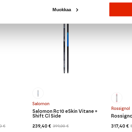
ALE
ALE
Muokkaa
Salomon
Rossignol
Salomon Rc10 eSkin Vitane +
Shift Cl Side
Rossigno
239,40
€
317,40
€
00
€
399,00
€
Alkuperäinen
Nykyinen
Alkuperä
Nykyine