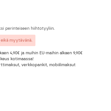
si perinteiseen hiihtotyyliin.
a eikä myytävänä.
kaen 4,90€ ja muihin EU-maihin alkaen 9,90€
oikeus kotimaassa!
rttimaksut, verkkopankit, mobiilimaksut