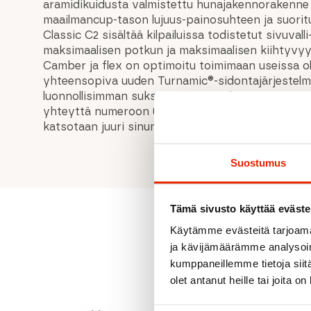
aramidikuidusta valmistettu hunajakennorakenne
maailmancup-tason lujuus-painosuhteen ja suori
Classic C2 sisältää kilpailuissa todistetut sivuvalli
maksimaalisen potkun ja maksimaalisen kiihtyvy
Camber ja flex on optimoitu toimimaan useissa ol
yhteensopiva uuden Turnamic®-sidontajärjestelmä
luonnollisimman suksen jouston ja lumen tunteen.
yhteyttä numeroon 044 737 8572, tai sähköpostilla
katsotaan juuri sinun tarpeisiisi parhaiten sopiv
Suostumus
Tämä sivusto käyttää eväste
Käytämme evästeitä tarjoama
ja kävijämäärämme analysoim
kumppaneillemme tietoja siitä
olet antanut heille tai joita o