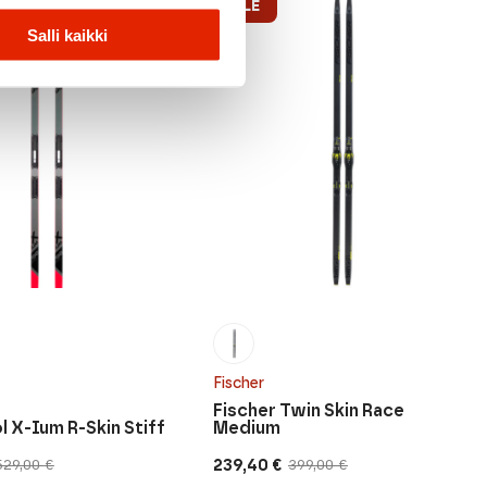
ALE
Salli kaikki
Fischer
Fischer Twin Skin Race
l X-Ium R-Skin Stiff
Medium
239,40
€
529,00
€
399,00
€
inen
n
Alkuperäinen
Nykyinen