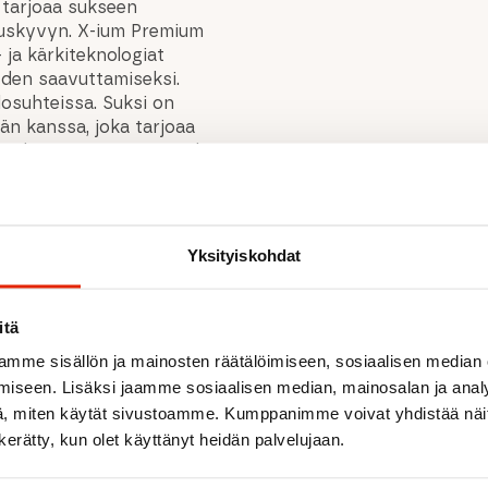
 tarjoaa sukseen
tuskyvyn. X-ium Premium
- ja kärkiteknologiat
yden saavuttamiseksi.
osuhteissa. Suksi on
n kanssa, joka tarjoaa
 Suksia ostaessasi otathan
 sportshop@yllas.fi, niin
a suksiratkaisu.
Yksityiskohdat
itä
mme sisällön ja mainosten räätälöimiseen, sosiaalisen median
Suositeltua sinulle
iseen. Lisäksi jaamme sosiaalisen median, mainosalan ja analy
, miten käytät sivustoamme. Kumppanimme voivat yhdistää näitä t
n kerätty, kun olet käyttänyt heidän palvelujaan.