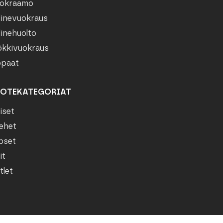
okraamo
linevuokraus
linehuolto
kkivuokraus
paat
OTEKATEGORIAT
iset
ehet
pset
it
tlet