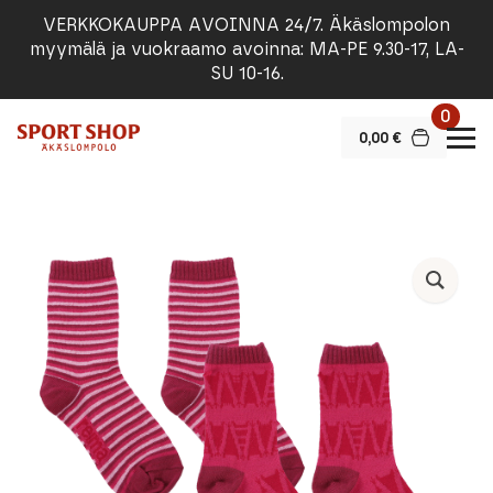
VERKKOKAUPPA AVOINNA 24/7. Äkäslompolon
myymälä ja vuokraamo avoinna: MA-PE 9.30-17, LA-
SU 10-16.
0
0,00
€