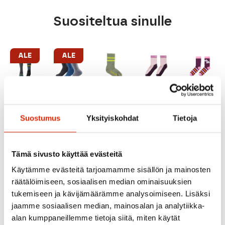
Suositeltua sinulle
ALE
ALE
MINT/BLUE
Suostumus
Yksityiskohdat
Tietoja
ASH
Devold
SOFT
Bridgedale
Icebreaker
CORAL
Devold
Bridgedale
Daily
Icebreaker
Reima
Tämä sivusto käyttää evästeitä
Ski
Medium
Merino
Reima
Mountain
Lasten
Blend Hike
Reima
Käytämme evästeitä tarjoamamme sisällön ja mainosten
Lasten
Sukka
Light Crew
Villalla
Reima Mo
Sukka
3PK
Lasten
Lasten
Randig La
räätälöimiseen, sosiaalisen median ominaisuuksien
Sukat
Sukat
Villaseko
tukemiseen ja kävijämäärämme analysoimiseen. Lisäksi
25,00
€
23,00
€
Alkuperäinen
Nykyinen
Alkuperäinen
Nykyinen
jaamme sosiaalisen median, mainosalan ja analytiikka-
19,95
€
16,95
€
14,95
€
31,90
€
29,00
€
hinta
hinta
hinta
hinta
alan kumppaneillemme tietoja siitä, miten käytät
oli:
on:
oli:
on: