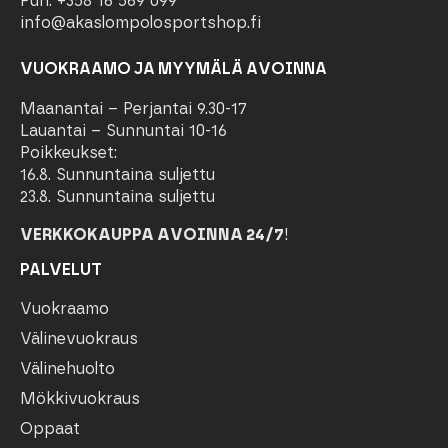
Puh. +358 16 569 099
info@akaslompolosportshop.fi
VUOKRAAMO JA MYYMÄLÄ AVOINNA
Maanantai – Perjantai 9.30-17
Lauantai – Sunnuntai 10-16
Poikkeukset:
16.8. Sunnuntaina suljettu
23.8. Sunnuntaina suljettu
VERKKOKAUPPA AVOINNA 24/7
!
PALVELUT
Vuokraamo
Välinevuokraus
Välinehuolto
Mökkivuokraus
Oppaat