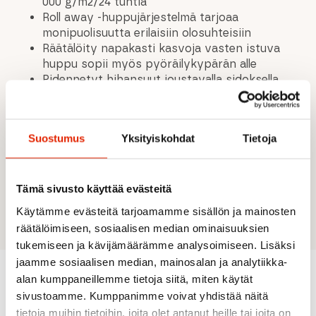
000 g/m2/24 tuntia
Roll away -huppujärjestelmä tarjoaa
monipuolisuutta erilaisiin olosuhteisiin
Räätälöity napakasti kasvoja vasten istuva
huppu sopii myös pyöräilykypärän alle
Pidennetyt hihansuut joustavalla sidoksella
optimoimaan käsien lämmön näkyvissä ajon
aikana
Pidennetty ja osittain joustava takahelma
Suostumus
Yksityiskohdat
Tietoja
silikonireunuksella auttaa pitämään takin
paikoillaan ajon aikana
Takki pakkautuu helposti omaan pussiinsa.
Pussissa on kiinnitysjärjestelmä turvalliseen
Tämä sivusto käyttää evästeitä
säilytykseen mm. pyörän rungossa
Käytämme evästeitä tarjoamamme sisällön ja mainosten
räätälöimiseen, sosiaalisen median ominaisuuksien
tukemiseen ja kävijämäärämme analysoimiseen. Lisäksi
jaamme sosiaalisen median, mainosalan ja analytiikka-
alan kumppaneillemme tietoja siitä, miten käytät
sivustoamme. Kumppanimme voivat yhdistää näitä
Suositeltua sinulle
tietoja muihin tietoihin, joita olet antanut heille tai joita on