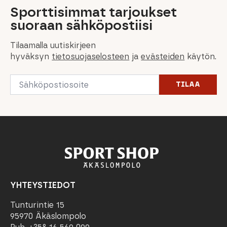
Sporttisimmat tarjoukset
suoraan sähköpostiisi
Tilaamalla uutiskirjeen
hyväksyn
tietosuojaselosteen
ja
evästeiden
käytön.
Email
TILAA
*
YHTEYSTIEDOT
Tunturintie 15
95970 Äkäslompolo