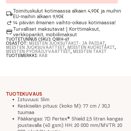
Toimituskulut kotimaassa alkaen 4,90€ ja muihin
EU-maihin alkaen 9,90€
14 päivän ilmainen vaihto-oikeus kotimaassa!
Turvalliset maksutavat | Korttimaksut,
verkkopankit, mobiilimaksut
TUOTETUNNUS (SKU):
QWH-67
OSASTOT:
MIESTEN JUOKSUTAKIT- JA PAIDAT
,
MIESTEN JUOKSUVAATTEET
,
MIESTEN KUORITAKIT
,
MIESTEN PYÖRÄILYVAATTEET
,
MIESTEN TAKIT
TUOTEMERKKI:
RAB
TUOTEKUVAUS
Istuvuus: Slim
Keskiselän pituus: (koko M): 77 cm / 30,3
tuumaa
Pääkangas: 7D Pertex® Shield 2,5 litran kangas
joustavalla (40 gsm) HH: 20 000 mm/MVTR: 20