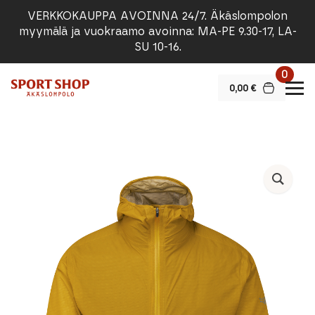
VERKKOKAUPPA AVOINNA 24/7. Äkäslompolon
myymälä ja vuokraamo avoinna: MA-PE 9.30-17, LA-
SU 10-16.
0
0,00
€