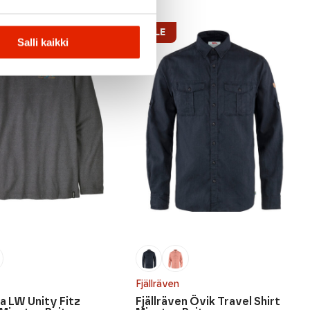
ALE
Salli kaikki
Fjällräven
a LW Unity Fitz
Fjällräven Övik Travel Shirt