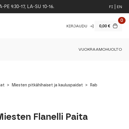
 9.30-17, LA-SU 10-16.
FI
EN
0
KIRJAUDU
0,00
€
VUOKRAAMO
HUOLTO
dat
Miesten pitkähihaiset ja kauluspaidat
Rab
esten Flanelli Paita