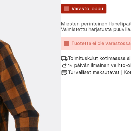
Varasto loppu
Miesten perinteinen flanellipa
Valmistettu harjatusta puuvilla
Tuotetta ei ole varastoss
Toimituskulut kotimaassa al
14 päivän ilmainen vaihto-
Turvalliset maksutavat | Ko