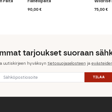
n Paita
Flanellipaita
Wildrise
90,00
€
75,00
€
immat tarjoukset suoraan sähk
la uutiskirjeen hyväksyn
tietosuojaselosteen
ja
evästeide
Email
TILAA
*