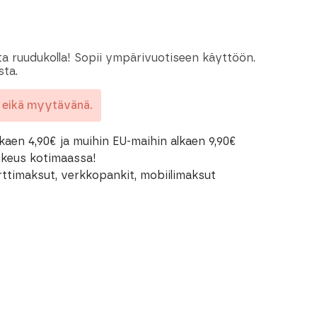
ita ruudukolla! Sopii ympärivuotiseen käyttöön.
sta.
a eikä myytävänä.
kaen 4,90€ ja muihin EU-maihin alkaen 9,90€
oikeus kotimaassa!
rttimaksut, verkkopankit, mobiilimaksut