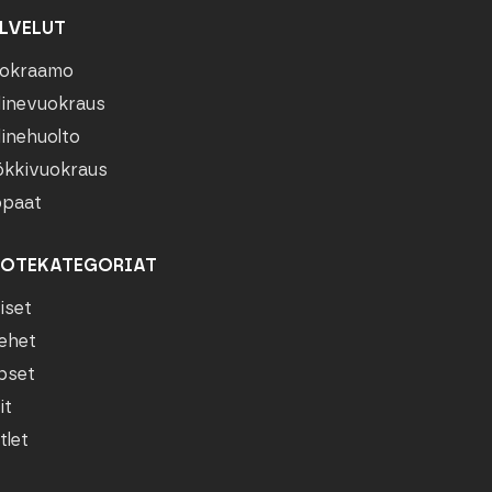
LVELUT
okraamo
linevuokraus
linehuolto
kkivuokraus
paat
OTEKATEGORIAT
iset
ehet
pset
it
tlet