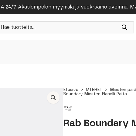
/7. Äkäslompolon myymälä ja vuokraamo avoinna: MA-PE
roducts
earch
Etusivu
MIEHET
Miesten pai
Boundary Miesten Flanelli Paita
Rab Boundary Mi