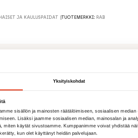
HAISET JA KAULUSPAIDAT
TUOTEMERKKI:
RAB
Yksityiskohdat
itä
mme sisällön ja mainosten räätälöimiseen, sosiaalisen median
iseen. Lisäksi jaamme sosiaalisen median, mainosalan ja analy
Suositeltua sinulle
, miten käytät sivustoamme. Kumppanimme voivat yhdistää näitä t
n kerätty, kun olet käyttänyt heidän palvelujaan.