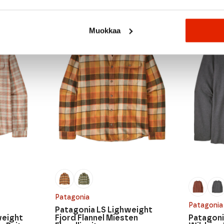
Muokkaa
Patagonia
Patagonia
Patagonia LS Lighweight
weight
Fjord Flannel Miesten
Patagoni