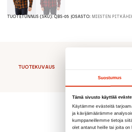
TUOTETUNNUS (SKU):
QBS-05
OSASTO:
MIESTEN PITKÄHI
TUOTEKUVAUS
Suostumus
Tämä sivusto käyttää eväste
Käytämme evästeitä tarjoama
ja kävijämäärämme analysoim
kumppaneillemme tietoja siitä
olet antanut heille tai joita o