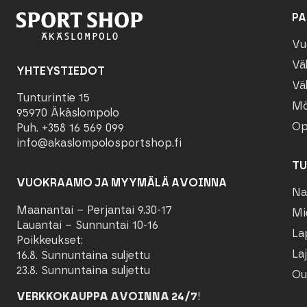
PA
Vu
Vä
YHTEYSTIEDOT
Vä
Tunturintie 15
Mö
95970 Äkäslompolo
Op
Puh. +358 16 569 099
info@akaslompolosportshop.fi
TU
VUOKRAAMO JA MYYMÄLÄ AVOINNA
Na
Maanantai – Perjantai 9.30-17
Mi
Lauantai – Sunnuntai 10-16
La
Poikkeukset:
Laj
16.8. Sunnuntaina suljettu
23.8. Sunnuntaina suljettu
Ou
VERKKOKAUPPA AVOINNA 24/7
!