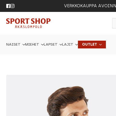
VERKKOKAUPPA AVOINNA 24
P
s
NAISET
MIEHET
LAPSET
LAJIT
OUTLET