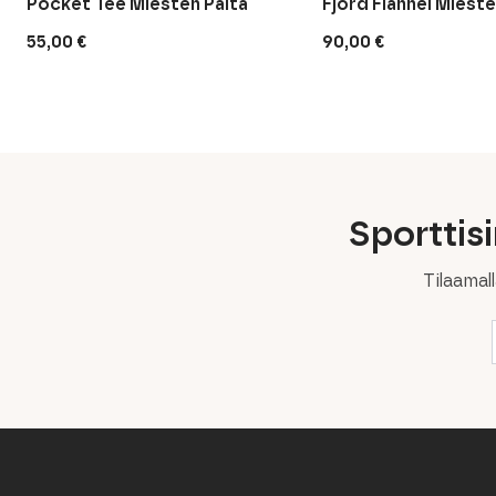
Pocket Tee Miesten Paita
Fjord Flannel Mieste
55,00
€
90,00
€
Sporttis
Tilaamal