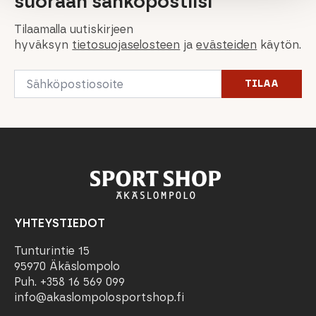
suoraan sähköpostiisi
Tilaamalla uutiskirjeen
hyväksyn
tietosuojaselosteen
ja
evästeiden
käytön.
Email
TILAA
*
YHTEYSTIEDOT
Tunturintie 15
95970 Äkäslompolo
Puh. +358 16 569 099
info@akaslompolosportshop.fi