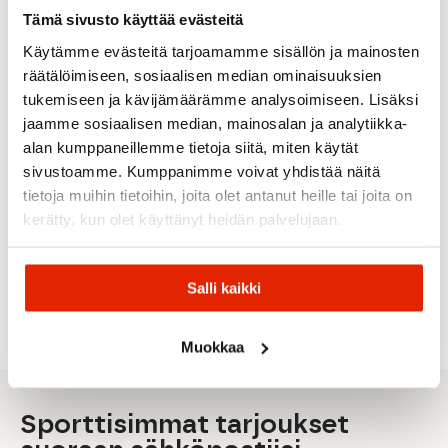
Tämä sivusto käyttää evästeitä
Käytämme evästeitä tarjoamamme sisällön ja mainosten
räätälöimiseen, sosiaalisen median ominaisuuksien
tukemiseen ja kävijämäärämme analysoimiseen. Lisäksi
jaamme sosiaalisen median, mainosalan ja analytiikka-
Amundsen
Amundsen
Amundsen
Sports
alan kumppaneillemme tietoja siitä, miten käytät
Sports
Sports
MUSTA
Amundsen
sivustoamme. Kumppanimme voivat yhdistää näitä
Craft
Fjordcord
Amundsen
Amundsen
Craft
tietoja muihin tietoihin, joita olet antanut heille tai joita on
Slacks 16
Herdsman
Adventure
Craft
Wale
Slacks
Craft Core
Slacks
Communi
kerätty, kun olet käyttänyt heidän palvelujaan.
Miesten
Miesten
Soul Miesten
Miesten
2.0 Miest
Housut
Housut
collegehousut
Housut
Housut
299,00
€
379,00
€
80,00
€
299,00
€
45,00
€
Salli kaikki
Muokkaa
Sporttisimmat tarjoukset