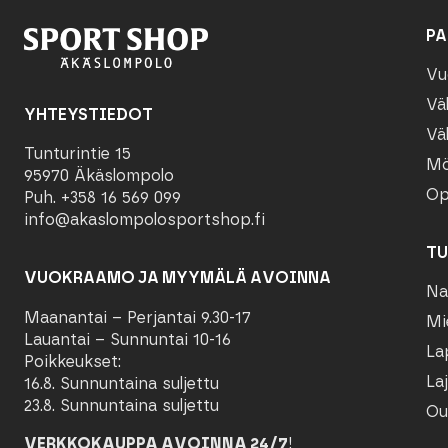
PA
Vu
Vä
YHTEYSTIEDOT
Vä
Tunturintie 15
Mö
95970 Äkäslompolo
Op
Puh. +358 16 569 099
info@akaslompolosportshop.fi
TU
VUOKRAAMO JA MYYMÄLÄ AVOINNA
Na
Maanantai – Perjantai 9.30-17
Mi
Lauantai – Sunnuntai 10-16
La
Poikkeukset:
Laj
16.8. Sunnuntaina suljettu
23.8. Sunnuntaina suljettu
Ou
VERKKOKAUPPA AVOINNA 24/7
!