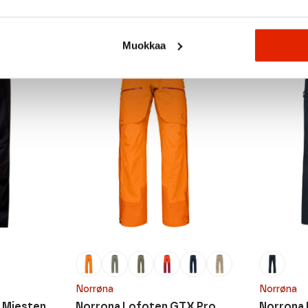
Muokkaa
ALE
Norrøna
Norrøna
 Miesten
Norrona Lofoten GTX Pro
Norrona 