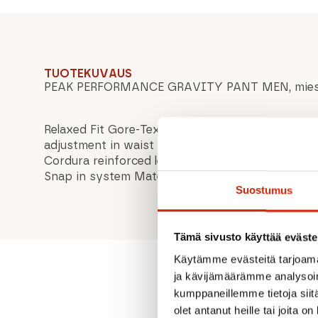
TUOTEKUVAUS
PEAK PERFORMANCE GRAVITY PANT MEN, mieste
Relaxed Fit Gore-Tex Tricot backer Water repelle
adjustment in waist Recco system Leg ventilati
Cordura reinforced leg endings Articulated knee
Snap in system Material: 100% Polyamide 6.6
Suostumus
Tämä sivusto käyttää eväste
Käytämme evästeitä tarjoama
ja kävijämäärämme analysoim
kumppaneillemme tietoja siitä
olet antanut heille tai joita o