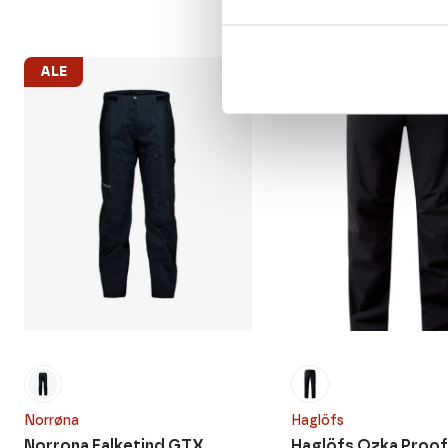
ALE
ALE
Norrøna
Haglöfs
Norrona Falketind GTX
Haglöfs Ozka Proof