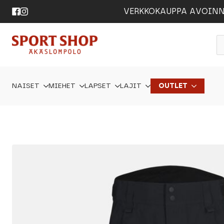
VERKKOKAUPPA AVOINNA 24
P
s
NAISET
MIEHET
LAPSET
LAJIT
OUTLET