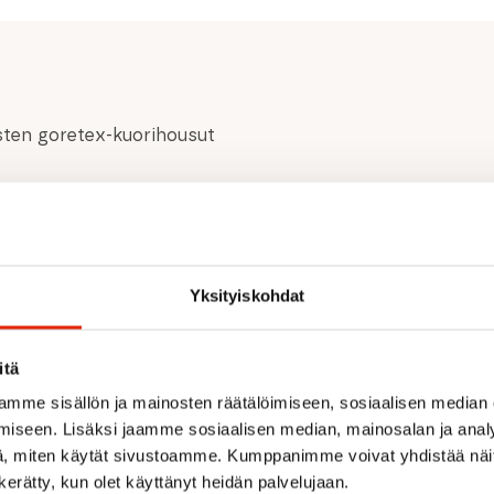
n goretex-kuorihousut
nt zippers Velcro
ons Easy access pockets
s Snowgaiter at bottom leg
Yksityiskohdat
itä
mme sisällön ja mainosten räätälöimiseen, sosiaalisen median
iseen. Lisäksi jaamme sosiaalisen median, mainosalan ja analy
, miten käytät sivustoamme. Kumppanimme voivat yhdistää näitä t
Suositeltua sinulle
n kerätty, kun olet käyttänyt heidän palvelujaan.