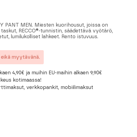
ANT MEN. Miesten kuorihousut, joissa on
ja taskut, RECCO®-tunnistin, säädettävä vyötärö,
ut, lumilukolliset lahkeet. Rento istuvuus.
a eikä myytävänä.
kaen 4,90€ ja muihin EU-maihin alkaen 9,90€
oikeus kotimaassa!
rttimaksut, verkkopankit, mobiilimaksut