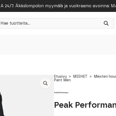
/7. Äkäslompolon myymälä ja vuokraamo avoinna: MA-PE
roducts
earch
Etusivu
MIEHET
Miesten hou
Pant Men
Peak Performan