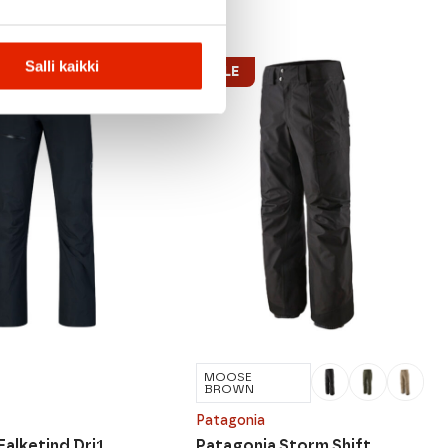
Salli kaikki
ALE
MOOSE
BROWN
Patagonia
Falketind Dri1
Patagonia Storm Shift