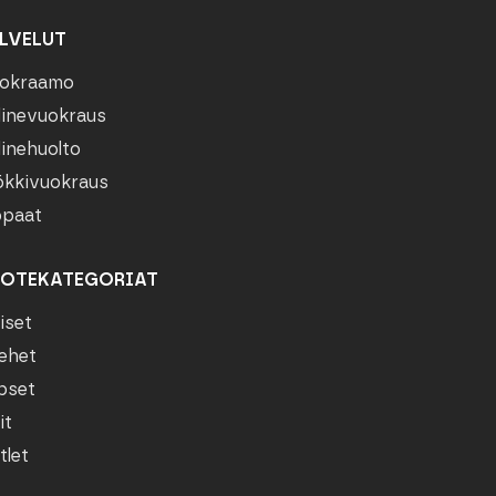
LVELUT
okraamo
linevuokraus
linehuolto
kkivuokraus
paat
OTEKATEGORIAT
iset
ehet
pset
it
tlet