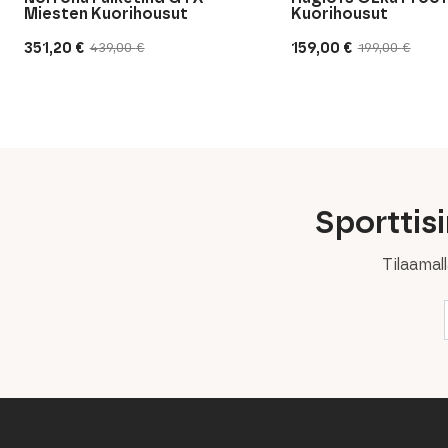
Miesten Kuorihousut
Kuorihousut
351,20
€
159,00
€
439,00
€
199,00
€
Alkuperäinen
Nykyinen
Alkuperäinen
Nykyinen
hinta
hinta
hinta
hinta
oli:
on:
oli:
on:
439,00 €.
351,20 €.
199,00 €.
159,00 €.
Sporttis
Tilaamal