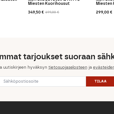
Miesten Kuorihousut
Miesten 
349,50
€
299,00
€
699,00
€
Alkuperäinen
Nykyinen
hinta
hinta
oli:
on:
699,00 €.
349,50 €.
immat tarjoukset suoraan sähk
la uutiskirjeen hyväksyn
tietosuojaselosteen
ja
evästeide
Email
TILAA
*