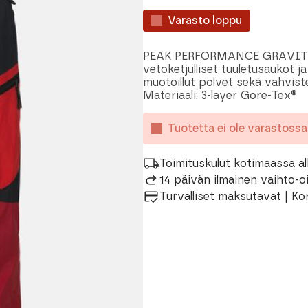
Varasto loppu
PEAK PERFORMANCE GRAVITY P
vetoketjulliset tuuletusaukot 
muotoillut polvet sekä vahvistet
Materiaali: 3-layer Gore-Tex®
Tuotetta ei ole varastoss
Toimituskulut kotimaassa al
14 päivän ilmainen vaihto-
Turvalliset maksutavat | Ko