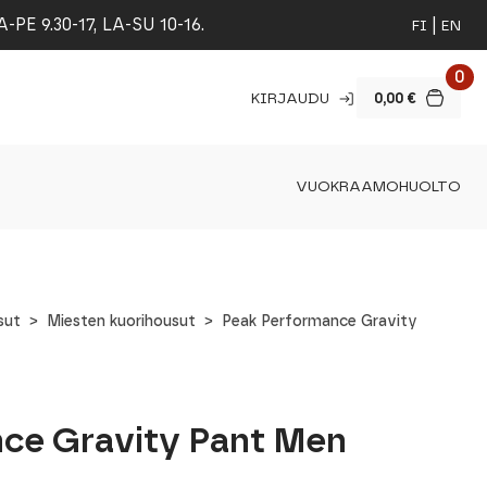
 9.30-17, LA-SU 10-16.
FI
EN
0
KIRJAUDU
0,00
€
VUOKRAAMO
HUOLTO
sut
Miesten kuorihousut
Peak Performance Gravity
ce Gravity Pant Men