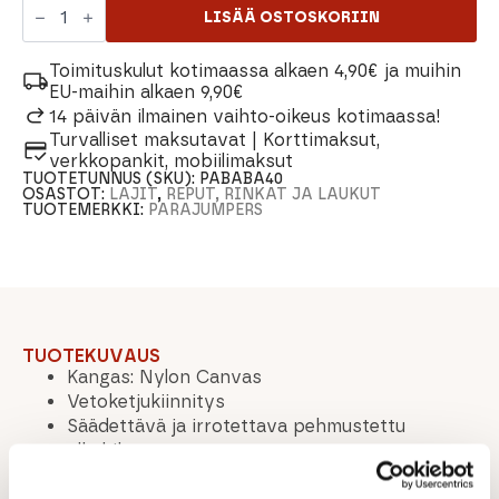
Weekender
LISÄÄ OSTOSKORIIN
Laukku
määrä
Toimituskulut kotimaassa alkaen 4,90€ ja muihin
EU-maihin alkaen 9,90€
14 päivän ilmainen vaihto-oikeus kotimaassa!
Turvalliset maksutavat | Korttimaksut,
verkkopankit, mobiilimaksut
TUOTETUNNUS (SKU):
PABABA40
OSASTOT:
LAJIT
,
REPUT, RINKAT JA LAUKUT
TUOTEMERKKI:
PARAJUMPERS
TUOTEKUVAUS
Kangas: Nylon Canvas
Vetoketjukiinnitys
Säädettävä ja irrotettava pehmustettu
olkahihna
Vetoketjullinen ulkotasku ja kaksi sisätaskua