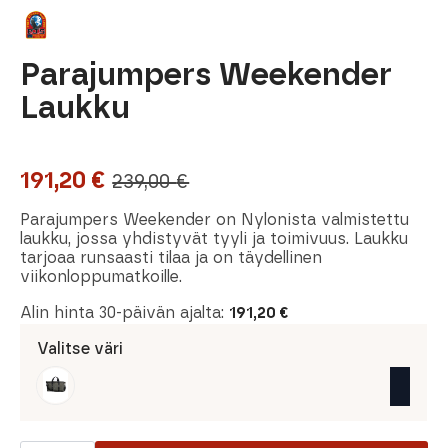
Parajumpers Weekender
Laukku
191,20
€
239,00
€
Alkuperäinen
Nykyinen
hinta
hinta
Parajumpers Weekender on Nylonista valmistettu
laukku, jossa yhdistyvät tyyli ja toimivuus. Laukku
oli:
on:
tarjoaa runsaasti tilaa ja on täydellinen
viikonloppumatkoille.
239,00 €.
191,20 €.
Alin hinta 30-päivän ajalta:
191,20
€
Valitse väri
Parajumpers