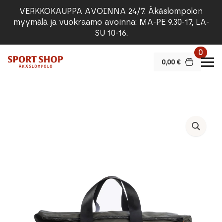
VERKKOKAUPPA AVOINNA 24/7. Äkäslompolon
myymälä ja vuokraamo avoinna: MA-PE 9.30-17, LA-
SU 10-16.
0
0,00
€