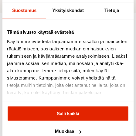
Suostumus
Yksityiskohdat
Tietoja
Tämä sivusto käyttää evästeitä
Suositeltua sinulle
Käytämme evästeitä tarjoamamme sisällön ja mainosten
räätälöimiseen, sosiaalisen median ominaisuuksien
tukemiseen ja kävijämäärämme analysoimiseen. Lisäksi
jaamme sosiaalisen median, mainosalan ja analytiikka-
alan kumppaneillemme tietoja siitä, miten käytät
sivustoamme. Kumppanimme voivat yhdistää näitä
tietoja muihin tietoihin, joita olet antanut heille tai joita on
kerätty, kun olet käyttänyt heidän palvelujaan.
TUMMAN
VIHREÄ
SININEN
Patagonia
Ortovox
Vaude
Patagonia
Vaude
Ortovox
Black
Vaude
Salli kaikki
Ortovox
Free
Hole
Vaude
Wizard
Rider 28
Ortovox
Duffel
Brenta 44+6
18+4
Reppu
Peak 35
70L
Vaellusreppu
Reppu
Muokkaa