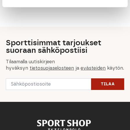
200,00
€
240,00
€
200,00
€
189,00
€
126,00
€
Sporttisimmat tarjoukset
suoraan sähköpostiisi
Tilaamalla uutiskirjeen
hyväksyn
tietosuojaselosteen
ja
evästeiden
käytön.
Email
TILAA
*