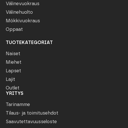
Välinevuokraus
Välinehuolto
Mökkivuokraus
Oppaat
TUOTEKATEGORIAT
Naiset
Miehet
Lapset
Lajit
Outlet
YRITYS
Tarinamme
Tilaus- ja toimitusehdot
Saavutettavuusseloste