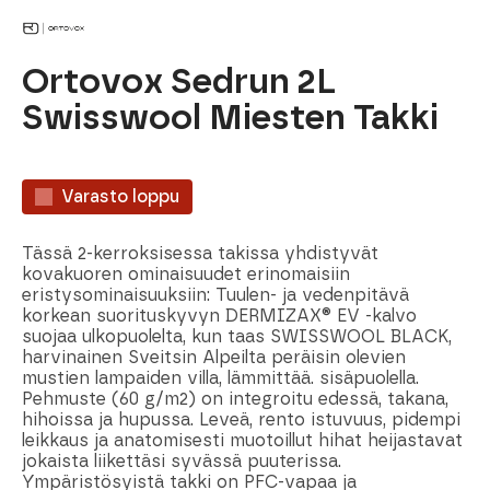
Ortovox Sedrun 2L
Swisswool Miesten Takki
Varasto loppu
Tässä 2-kerroksisessa takissa yhdistyvät
kovakuoren ominaisuudet erinomaisiin
eristysominaisuuksiin: Tuulen- ja vedenpitävä
korkean suorituskyvyn DERMIZAX® EV -kalvo
suojaa ulkopuolelta, kun taas SWISSWOOL BLACK,
harvinainen Sveitsin Alpeilta peräisin olevien
mustien lampaiden villa, lämmittää. sisäpuolella.
Pehmuste (60 g/m2) on integroitu edessä, takana,
hihoissa ja hupussa. Leveä, rento istuvuus, pidempi
leikkaus ja anatomisesti muotoillut hihat heijastavat
jokaista liikettäsi syvässä puuterissa.
Ympäristösyistä takki on PFC-vapaa ja