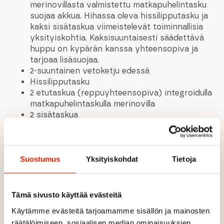
merinovillasta valmistettu matkapuhelintasku
suojaa akkua. Hihassa oleva hissilipputasku ja
kaksi sisätaskua viimeistelevät toiminnallisia
yksityiskohtia. Kaksisuuntaisesti säädettävä
huppu on kypärän kanssa yhteensopiva ja
tarjoaa lisäsuojaa.
2-suuntainen vetoketju edessä
Hissilipputasku
2 etutaskua (reppuyhteensopiva) integroidulla
matkapuhelintaskulla merinovilla
2 sisätaskua
2 läppätaskua painonapeilla
Säädettävät hihansuut
Sauman leveyden säätö
Löysä istuvuus
Suostumus
Yksityiskohdat
Tietoja
vedenkestävä
tuulenpitävä
MAIN MATERIAL: OUTER MATERIAL: 100%
Tämä sivusto käyttää evästeitä
polyamide MEMBRANE: 100% polyurethane
Käytämme evästeitä tarjoamamme sisällön ja mainosten
(Toray Dermizax® EV) PADDING: 80% virgin
räätälöimiseen, sosiaalisen median ominaisuuksien