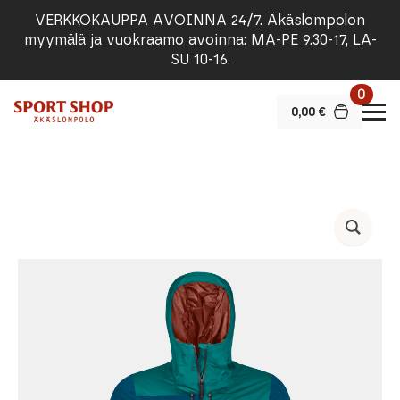
VERKKOKAUPPA AVOINNA 24/7. Äkäslompolon
myymälä ja vuokraamo avoinna: MA-PE 9.30-17, LA-
SU 10-16.
0
0,00
€