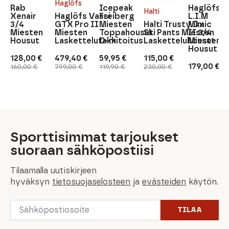
Haglöfs
Rab
Icepeak
Haglöfs
Halti
Xenair
Haglöfs Vassi
Freiberg
L.I.M
3/4
GTX Pro II
Miesten
Halti Trusty Dx
Mimic
Miesten
Miesten
Toppahousut
Ski Pants Miesten
II 3/4
Housut
Laskettelutakki
D-mitoitus
Lasketteluhousut
Miesten
Housut
128,00
€
479,40
€
59,95
€
115,00
€
Alkuperäinen
Nykyinen
Alkuperäinen
Nykyinen
Alkuperäinen
Nykyinen
Alkuperäinen
Nykyinen
179,00
€
160,00
€
799,00
€
119,90
€
230,00
€
hinta
hinta
hinta
hinta
hinta
hinta
hinta
hinta
oli:
on:
oli:
on:
oli:
on:
oli:
on:
160,00 €.
128,00 €.
799,00 €.
479,40 €.
119,90 €.
59,95 €.
230,00 €.
115,00 €.
Sporttisimmat tarjoukset
suoraan sähköpostiisi
Tilaamalla uutiskirjeen
hyväksyn
tietosuojaselosteen
ja
evästeiden
käytön.
Email
TILAA
*