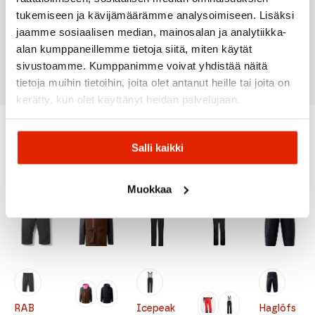
wool (SWISSWOOL®) + 20% polylactide
tukemiseen ja kävijämäärämme analysoimiseen. Lisäksi
LINING: 100% recycled polyamide INNER
jaamme sosiaalisen median, mainosalan ja analytiikka-
INSERTS: 72% polyester + 28% virgin wool
(OWP MERINO
alan kumppaneillemme tietoja siitä, miten käytät
sivustoamme. Kumppanimme voivat yhdistää näitä
tietoja muihin tietoihin, joita olet antanut heille tai joita on
kerätty, kun olet käyttänyt heidän palvelujaan.
Salli kaikki
Suositeltua sinulle
Muokkaa
ALE
ALE
ALE
ALE
RAB
Icepeak
Haglöfs