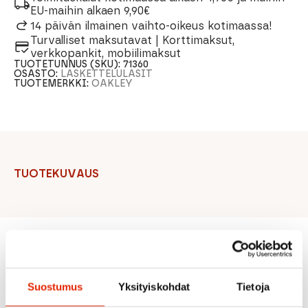
EU-maihin alkaen 9,90€
14 päivän ilmainen vaihto-oikeus kotimaassa!
Turvalliset maksutavat | Korttimaksut,
verkkopankit, mobiilimaksut
TUOTETUNNUS (SKU):
71360
OSASTO:
LASKETTELULASIT
TUOTEMERKKI:
OAKLEY
TUOTEKUVAUS
Suositeltua sinulle
Suostumus
Yksityiskohdat
Tietoja