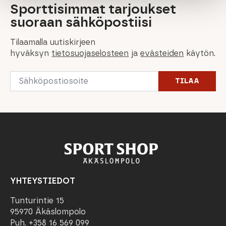
Sporttisimmat tarjoukset
suoraan sähköpostiisi
Tilaamalla uutiskirjeen
hyväksyn
tietosuojaselosteen
ja
evästeiden
käytön.
Email
TILAA
*
YHTEYSTIEDOT
Tunturintie 15
95970 Äkäslompolo
Puh. +358 16 569 099