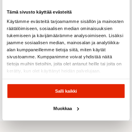
ALE
ALE
ALE
ALE
Tämä sivusto käyttää evästeitä
Käytämme evästeitä tarjoamamme sisällön ja mainosten
räätälöimiseen, sosiaalisen median ominaisuuksien
tukemiseen ja kävijämäärämme analysoimiseen. Lisäksi
jaamme sosiaalisen median, mainosalan ja analytiikka-
Oakley
alan kumppaneillemme tietoja siitä, miten käytät
Oakley
sivustoamme. Kumppanimme voivat yhdistää näitä
Flight
Salomon
Deck L
tietoja muihin tietoihin, joita olet antanut heille tai joita on
Salomon
Matte
Salomon
Bolle
Bolle
kerätty, kun olet käyttänyt heidän palvelujaan.
Black -
Sentry Pro
Salomon
Prizm
Sigma 2 Lenses
Aksium 2.0
Bolle
Bolle
Snow
Laskettelulasit
Laskettelulasit
Bedrock
Nevada
Iced
Salli kaikki
139,00
€
49,90
€
39,90
€
89,90
€
Alkuperäinen
Nykyinen
Alkuperäinen
Nykyinen
Alkuperäinen
Nykyinen
Alkuperäi
Nykyinen
209,00
€
155,00
€
60,00
€
44,00
€
109,00
€
hinta
hinta
hinta
hinta
hinta
hinta
hinta
hinta
oli:
on:
oli:
on:
oli:
on:
oli:
on:
Muokkaa
155,00 €.
139,00 €.
60,00 €.
49,90 €.
44,00 €.
39,90 €.
109,00 €.
89,90 €.