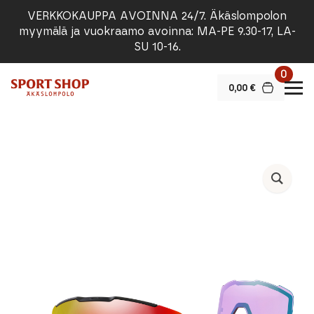
VERKKOKAUPPA AVOINNA 24/7. Äkäslompolon
myymälä ja vuokraamo avoinna: MA-PE 9.30-17, LA-
SU 10-16.
0
0,00
€