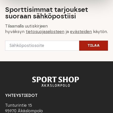
Sporttisimmat tarjoukset
suoraan sähköpostiisi
Tilaamalla uutiskirjeen
hyväksyn
tietosuojaselosteen
ja
evästeiden
käytön.
Email
TILAA
*
YHTEYSTIEDOT
Tunturintie 15
95970 Äkäslompolo