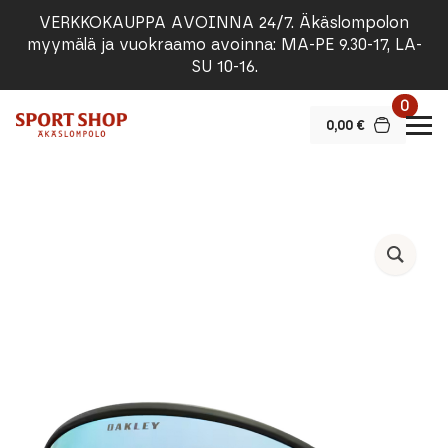
VERKKOKAUPPA AVOINNA 24/7. Äkäslompolon
myymälä ja vuokraamo avoinna: MA-PE 9.30-17, LA-
SU 10-16.
0
0,00
€