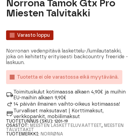
Norrona Tamok Gtx Pro
Miesten Talvitakki
Varasto loppu
Norronan vedenpitävä laskettelu-/lumilautatakki,
joka on kehitetty erityisesti backcountry freeride -
laskuun.
Tuotetta ei ole varastossa eikä myytävänä.
Toimituskulut kotimaassa alkaen 4,90€ ja muihin
EU-maihin alkaen 9,90€
14 päivän ilmainen vaihto-oikeus kotimaassa!
Turvalliset maksutavat | Korttimaksut,
verkkopankit, mobiilimaksut
TUOTETUNNUS (SKU):
1201-19
OSASTOT:
MIESTEN LASKETTELUVAATTEET
,
MIESTEN
TALVITAKIT
TUOTEMERKKI:
NORRØNA