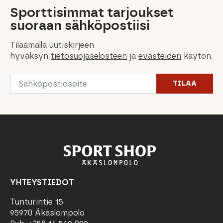
Sporttisimmat tarjoukset
suoraan sähköpostiisi
Tilaamalla uutiskirjeen
hyväksyn
tietosuojaselosteen
ja
evästeiden
käytön.
Email
TILAA
*
YHTEYSTIEDOT
Tunturintie 15
95970 Äkäslompolo