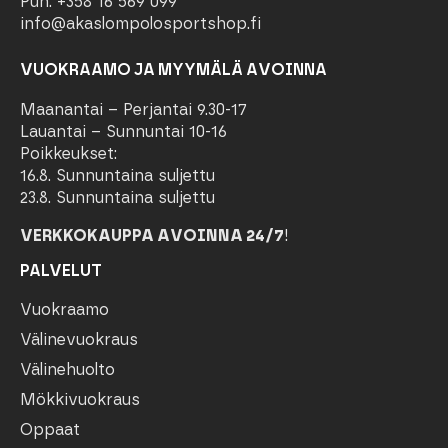
Puh. +358 16 569 099
info@akaslompolosportshop.fi
VUOKRAAMO JA MYYMÄLÄ AVOINNA
Maanantai – Perjantai 9.30-17
Lauantai – Sunnuntai 10-16
Poikkeukset:
16.8. Sunnuntaina suljettu
23.8. Sunnuntaina suljettu
VERKKOKAUPPA AVOINNA 24/7
!
PALVELUT
Vuokraamo
Välinevuokraus
Välinehuolto
Mökkivuokraus
Oppaat