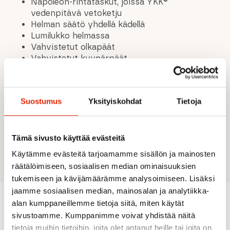
Napoleon-rintataskut, joissa YKK®
vedenpitävä vetoketju
Helman säätö yhdellä kädellä
Lumilukko helmassa
Vahvistetut olkapäät
Vahvistetut kyynärpäät
Pehmeä harjattu leukasuoja
Freeride-kypärään sopiva myrskyhuppu
Teipatut saumat ohuella GORE-TEX® 13 mm
Suostumus
Yksityiskohdat
Tietoja
teipillä
X-open kainaloissa vetoketjullinen tuuletus
YKK 2-suuntainen Vislon® vedenpitävä
vetoketju edessä
Tämä sivusto käyttää evästeitä
Y-hihat™
Käytämme evästeitä tarjoamamme sisällön ja mainosten
räätälöimiseen, sosiaalisen median ominaisuuksien
tukemiseen ja kävijämäärämme analysoimiseen. Lisäksi
jaamme sosiaalisen median, mainosalan ja analytiikka-
alan kumppaneillemme tietoja siitä, miten käytät
sivustoamme. Kumppanimme voivat yhdistää näitä
Suositeltua sinulle
tietoja muihin tietoihin, joita olet antanut heille tai joita on