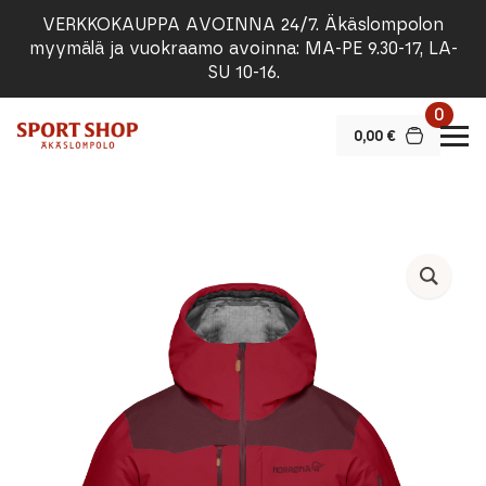
VERKKOKAUPPA AVOINNA 24/7. Äkäslompolon
myymälä ja vuokraamo avoinna: MA-PE 9.30-17, LA-
SU 10-16.
0
0,00
€