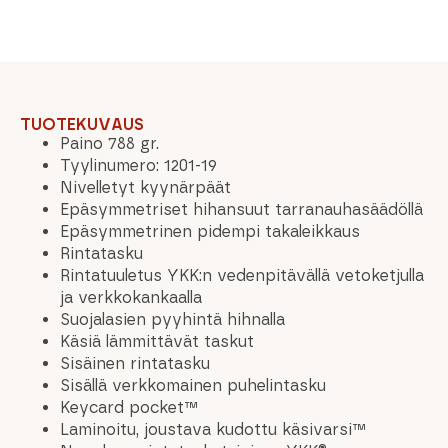
TUOTEKUVAUS
Paino 788 gr.
Tyylinumero: 1201-19
Nivelletyt kyynärpäät
Epäsymmetriset hihansuut tarranauhasäädöllä
Epäsymmetrinen pidempi takaleikkaus
Rintatasku
Rintatuuletus YKK:n vedenpitävällä vetoketjulla
ja verkkokankaalla
Suojalasien pyyhintä hihnalla
Käsiä lämmittävät taskut
Sisäinen rintatasku
Sisällä verkkomainen puhelintasku
Keycard pocket™
Laminoitu, joustava kudottu käsivarsi™