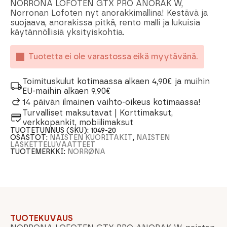
NORRONA LOFOTEN GTX PRO ANORAK W,
Norronan Lofoten nyt anorakkimallina! Kestävä ja
suojaava, anorakissa pitkä, rento malli ja lukuisia
käytännöllisiä yksityiskohtia.
Tuotetta ei ole varastossa eikä myytävänä.
Toimituskulut kotimaassa alkaen 4,90€ ja muihin
EU-maihin alkaen 9,90€
14 päivän ilmainen vaihto-oikeus kotimaassa!
Turvalliset maksutavat | Korttimaksut,
verkkopankit, mobiilimaksut
TUOTETUNNUS (SKU):
1049-20
OSASTOT:
NAISTEN KUORITAKIT
,
NAISTEN
LASKETTELUVAATTEET
TUOTEMERKKI:
NORRØNA
TUOTEKUVAUS