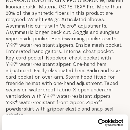
NORRONA LOFOTEN GTX PRO ANORAK W, naisten
kuorianorakki. Material GORE-TEX® Pro. More than
50% of the synthetic fibers in this product are
recycled. Weight 686 gr. Articulated elbows.
Asymmetric cuffs with Velcro® adjustments.
Asymmetric longer back cut. Goggle and sunglass
wipe inside pocket. Hand-warming pockets with
YKK® water-resistant zippers. Inside mesh pocket.
Integrated hand gaiters. Internal chest pocket.
Key-card pocket. Napoleon chest pocket with
YKK® water-resistant zipper. One-hand hem
adjustment. Partly elasticated hem. Radio and key-
card pocket on over-arm. Storm hood fitted for
freeride helmet with one-hand adjustment. Taped
seams on waterproof fabric. X-open underarm
ventilation with YKK® water-resistant zippers.
YKK® water-resistant front zipper. Zip-off
powderskirt with gripper elastic and snap-seal
solution.