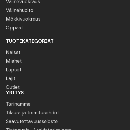
Välinevuokraus
Välinehuolto
Mökkivuokraus
Oppaat
TUOTEKATEGORIAT
Naiset
Miehet
Lapset
Lajit
Outlet
YRITYS
Tarinamme
Tilaus- ja toimitusehdot
Saavutettavuusseloste