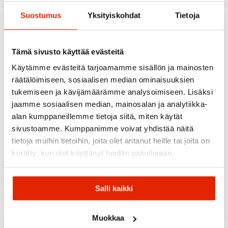
Suostumus
Yksityiskohdat
Tietoja
Suositeltua sinulle
Tämä sivusto käyttää evästeitä
Käytämme evästeitä tarjoamamme sisällön ja mainosten
räätälöimiseen, sosiaalisen median ominaisuuksien
ALE
ALE
ALE
ALE
ALE
tukemiseen ja kävijämäärämme analysoimiseen. Lisäksi
jaamme sosiaalisen median, mainosalan ja analytiikka-
alan kumppaneillemme tietoja siitä, miten käytät
sivustoamme. Kumppanimme voivat yhdistää näitä
tietoja muihin tietoihin, joita olet antanut heille tai joita on
kerätty, kun olet käyttänyt heidän palvelujaan.
Picture
Norrøna
Organic
Halti
Icepeak
Maloja
Norrona
Clothing
Lofoten
Halti Planker
Icepeak
Maloja
GTX
Picture Allea
DrymaxX
Freyung
Waldbien
Salli kaikki
Insulated
Xpore Naisten
Naisten
Naisten
Naisten
Naisten
Laskettelutakki
Laskettelutakki
Toppahousut
Talvihous
Kuorihousut
Muokkaa
260,00
€
174,50
€
54,95
€
160,00
€
Alkuperäinen
Nykyinen
Alkuperäinen
Nykyinen
Alkuperäinen
Nykyinen
Alkuperäi
Nykyinen