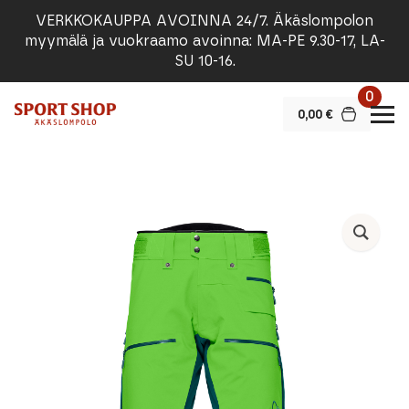
VERKKOKAUPPA AVOINNA 24/7. Äkäslompolon
myymälä ja vuokraamo avoinna: MA-PE 9.30-17, LA-
SU 10-16.
0
0,00
€