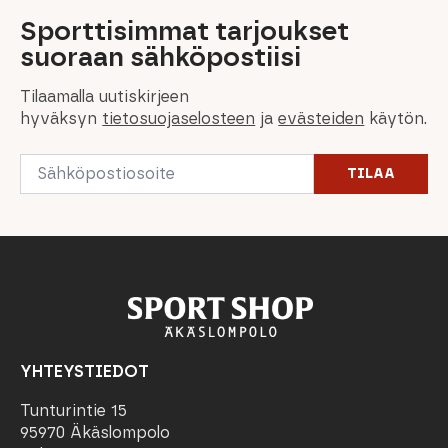
Sporttisimmat tarjoukset
suoraan sähköpostiisi
Tilaamalla uutiskirjeen
hyväksyn
tietosuojaselosteen
ja
evästeiden
käytön.
Email
TILAA
*
YHTEYSTIEDOT
Tunturintie 15
95970 Äkäslompolo