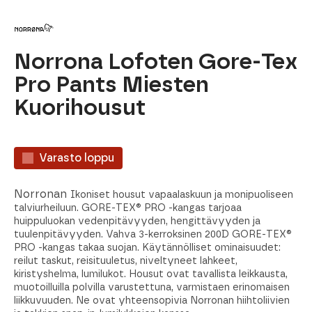
Norrona Lofoten Gore-Tex
Pro Pants Miesten
Kuorihousut
Varasto loppu
Norronan
Ikoniset housut vapaalaskuun ja monipuoliseen
talviurheiluun. GORE-TEX® PRO -kangas tarjoaa
huippuluokan vedenpitävyyden, hengittävyyden ja
tuulenpitävyyden. Vahva 3-kerroksinen 200D GORE-TEX®
PRO -kangas takaa suojan. Käytännölliset ominaisuudet:
reilut taskut, reisituuletus, niveltyneet lahkeet,
kiristyshelma, lumilukot. Housut ovat tavallista leikkausta,
muotoilluilla polvilla varustettuna, varmistaen erinomaisen
liikkuvuuden. Ne ovat yhteensopivia Norronan hiihtoliivien