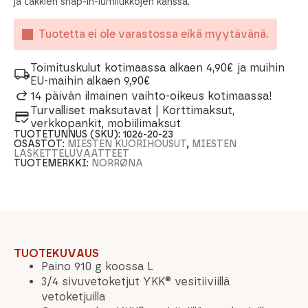
ja takkien snap-in-lumilukkojen kanssa.
Tuotetta ei ole varastossa eikä myytävänä.
Toimituskulut kotimaassa alkaen 4,90€ ja muihin
EU-maihin alkaen 9,90€
14 päivän ilmainen vaihto-oikeus kotimaassa!
Turvalliset maksutavat | Korttimaksut,
verkkopankit, mobiilimaksut
TUOTETUNNUS (SKU):
1026-20-23
OSASTOT:
MIESTEN KUORIHOUSUT
,
MIESTEN
LASKETTELUVAATTEET
TUOTEMERKKI:
NORRØNA
TUOTEKUVAUS
Paino 910 g koossa L
3/4 sivuvetoketjut YKK® vesitiiviillä
vetoketjuilla