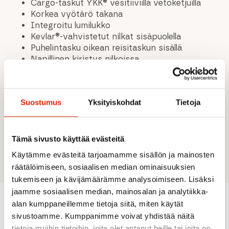
Cargo-taskut YKK® vesitiiviillä vetoketjuilla
Korkea vyötärö takana
Integroitu lumilukko
Kevlar®-vahvistetut nilkat sisäpuolella
Puhelintasku oikean reisitaskun sisällä
Napillinen kiristys nilkoissa
Snap-in ratkaisu takin lumilukkorenkaalle
Teipatut saumat vedenpitävässä kankaassa
Työkalutasku
Suostumus
Yksityiskohdat
Tietoja
YKK® vesitiiviit vetoketjut
Vetoketjullinen etuvetoketju, snap-
vyötärönsulku
Vetoketjuin kiinnitettävä hiihtoliivi ratkaisuina
Tämä sivusto käyttää evästeitä
olkahihnoilla
Käytämme evästeitä tarjoamamme sisällön ja mainosten
räätälöimiseen, sosiaalisen median ominaisuuksien
tukemiseen ja kävijämäärämme analysoimiseen. Lisäksi
jaamme sosiaalisen median, mainosalan ja analytiikka-
alan kumppaneillemme tietoja siitä, miten käytät
sivustoamme. Kumppanimme voivat yhdistää näitä
Suositeltua sinulle
tietoja muihin tietoihin, joita olet antanut heille tai joita on