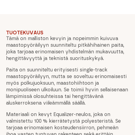
TUOTEKUVAUS
Tämä on malliston kevyin ja nopeimmin kuivuva
maastopyöräilyyn suunniteltu pitkähihainen paita,
joka tarjoaa erinomaisen yhdistelmän mukavuutta,
hengittävyyttä ja teknistä suorituskykyä.
Paita on suunniteltu erityisesti single-track
maastopyöräilyyn, mutta se soveltuu erinomaisesti
myös polkujuoksuun, maastohiihtoon ja
monipuoliseen ulkoiluun. Se toimii hyvin sellaisenaan
lämpimissä olosuhteissa tai hengittävänä
aluskerroksena viileämmällä säällä.
Materiaali on kevyt Equalizer-neulos, joka on
valmistettu 100 % kierrätetystä polyesteristä. Se
tarjoaa erinomaisen kosteudensiirron, pehmeän
ihoa vasten tuntuvan rakenteen sekä erittäin