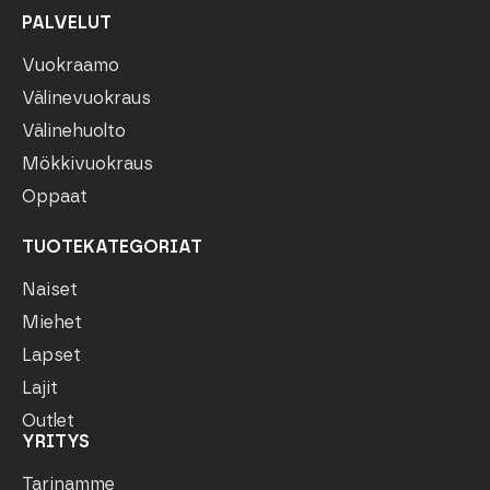
PALVELUT
Vuokraamo
Välinevuokraus
Välinehuolto
Mökkivuokraus
Oppaat
TUOTEKATEGORIAT
Naiset
Miehet
Lapset
Lajit
Outlet
YRITYS
Tarinamme