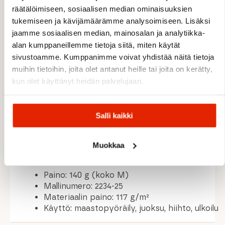
Nopeasti kuivuva Equalizer-kangas
räätälöimiseen, sosiaalisen median ominaisuuksien
Kierrätetty polyesterimateriaali
tukemiseen ja kävijämäärämme analysoimiseen. Lisäksi
Erinomainen kosteudensiirto
jaamme sosiaalisen median, mainosalan ja analytiikka-
Hajua vähentävä HeiQ Fresh™ -käsittely
alan kumppaneillemme tietoja siitä, miten käytät
UPF 20+ aurinkosuoja
Regular fit -istuvuus
sivustoamme. Kumppanimme voivat yhdistää näitä tietoja
Y-leikkaus liikkuvuuden parantamiseksi
muihin tietoihin, joita olet antanut heille tai joita on kerätty,
Muotoillut hihat (articulated arms)
kun olet käyttänyt heidän palvelujaan.
Pidempi takahelma (asymmetric back cut)
Pehmeä ja miellyttävä ihoa vasten
Soveltuu alus- ja päällikerrokseksi
Salli kaikki
MATERIAALIT
Muokkaa
Paino: 140 g (koko M)
Mallinumero: 2234-25
Materiaalin paino: 117 g/m²
Käyttö: maastopyöräily, juoksu, hiihto, ulkoilu