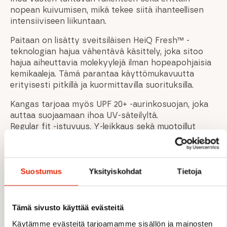
nopean kuivumisen, mikä tekee siitä ihanteellisen
intensiiviseen liikuntaan.
Paitaan on lisätty sveitsiläisen HeiQ Fresh™ -
teknologian hajua vähentävä käsittely, joka sitoo
hajua aiheuttavia molekyylejä ilman hopeapohjaisia
kemikaaleja. Tämä parantaa käyttömukavuutta
erityisesti pitkillä ja kuormittavilla suorituksilla.
Kangas tarjoaa myös UPF 20+ -aurinkosuojan, joka
auttaa suojaamaan ihoa UV-säteilyltä.
Regular fit -istuvuus, Y-leikkaus sekä muotoillut
hihat parantavat liikkuvuutta pyöräillessä. Pidempi
takahelma tuo lisäsuojaa ajoasennossa.
Suostumus
Yksityiskohdat
Tietoja
OMINAISUUDET
Tämä sivusto käyttää evästeitä
Erittäin kevyt tekninen pitkähihainen paita
Käytämme evästeitä tarjoamamme sisällön ja mainosten