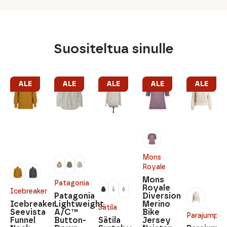
Suositeltua sinulle
ALE
ALE
ALE
ALE
ALE
Mons
Royale
Mons
Patagonia
Royale
Icebreaker
Patagonia
Diversion
Icebreaker
Lightweight
Merino
Sätila
Seevista
A/C™
Bike
Parajumper
Funnel
Button-
Sätila
Jersey