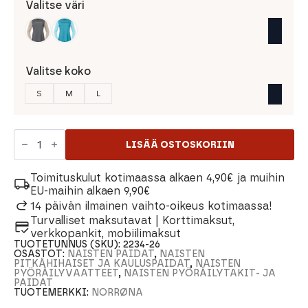
Valitse väri
Valitse koko
S
M
L
Norrøna
Fjorå
LISÄÄ OSTOSKORIIN
Equalizer
LW
Long
Toimituskulut kotimaassa alkaen 4,90€ ja muihin
Sleeve
EU-maihin alkaen 9,90€
Naisten
14 päivän ilmainen vaihto-oikeus kotimaassa!
Paita
Turvalliset maksutavat | Korttimaksut,
määrä
verkkopankit, mobiilimaksut
TUOTETUNNUS (SKU):
2234-26
OSASTOT:
NAISTEN PAIDAT
,
NAISTEN
PITKÄHIHAISET JA KAULUSPAIDAT
,
NAISTEN
PYÖRÄILYVAATTEET
,
NAISTEN PYÖRÄILYTAKIT- JA
PAIDAT
TUOTEMERKKI:
NORRØNA