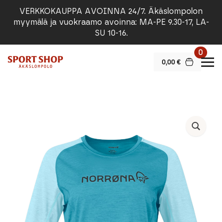
VERKKOKAUPPA AVOINNA 24/7. Äkäslompolon
myymälä ja vuokraamo avoinna: MA-PE 9.30-17, LA-
SU 10-16.
0
0,00
€