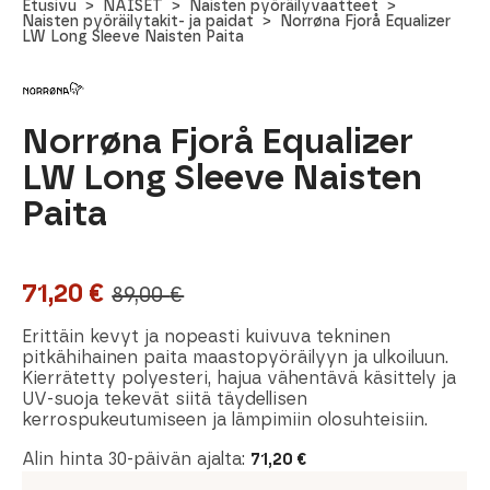
Etusivu
NAISET
Naisten pyöräilyvaatteet
Naisten pyöräilytakit- ja paidat
Norrøna Fjorå Equalizer
LW Long Sleeve Naisten Paita
Norrøna Fjorå Equalizer
LW Long Sleeve Naisten
Paita
71,20
€
89,00
€
Alkuperäinen
Nykyinen
hinta
hinta
Erittäin kevyt ja nopeasti kuivuva tekninen
pitkähihainen paita maastopyöräilyyn ja ulkoiluun.
oli:
on:
Kierrätetty polyesteri, hajua vähentävä käsittely ja
UV-suoja tekevät siitä täydellisen
89,00 €.
71,20 €.
kerrospukeutumiseen ja lämpimiin olosuhteisiin.
Alin hinta 30-päivän ajalta:
71,20
€