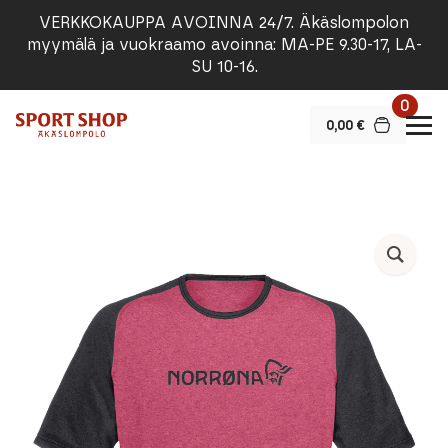
VERKKOKAUPPA AVOINNA 24/7. Äkäslompolon
myymälä ja vuokraamo avoinna: MA-PE 9.30-17, LA-
SU 10-16.
0
0,00
€