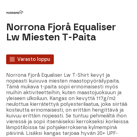
Norrona Fjorå Equaliser
Lw Miesten T-Paita
Varasto loppu
Norrona Fjorå Equaliser Lw T-Shirt kevyt ja
nopeasti kuivuva miesten maastopyöräilypaita.
Tämä mukava t-paita sopii erinomaisesti myös
muihin aktiviteetteihin, kuten maastojuoksuun ja
yleiseen ulkoiluun. Kangas on kevyttä 117g/m2
neulottua kierrätettyä polyesterilaatua, joka siirtää
kosteutta erinomaisesti, on erittäin hengittävä ja
kuivuu erittäin nopeasti. Se tuntuu pehmeältä ihon
vieressä ja sopii itsenäiseksi kerrokseksi korkeissa
lämpötiloissa tai pohjakerroksena kylmempinä
päivinä. Lisäksi kangas tarjoaa hyvän 20+ UPF-