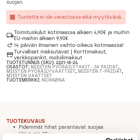
suojan.
Tuotetta ei ole varastossa eikä myytävänä.
Toimituskulut kotimaassa alkaen 4,90€ ja muihin
EU-maihin alkaen 9,90€
14 päivän ilmainen vaihto-oikeus kotimaassa!
Turvalliset maksutavat | Korttimaksut,
verkkopankit, mobiilimaksut
TUOTETUNNUS (SKU):
2221-18-24
OSASTOT:
MIESTEN PYÖRÄILYTAKIT- JA PAIDAT
,
MIESTEN PYÖRÄILYVAATTEET
,
MIESTEN T-PAIDAT
,
MIESTEN VAATTEET
TUOTEMERKKI:
NORRØNA
TUOTEKUVAUS
Pidemmät hihat parantavat suojaa
UV-suoja 20+