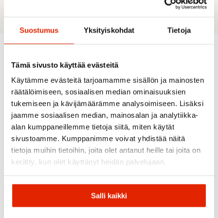
Normaali istuvuus
Suostumus
Yksityiskohdat
Tietoja
Tämä sivusto käyttää evästeitä
Suositeltua sinulle
Käytämme evästeitä tarjoamamme sisällön ja mainosten
räätälöimiseen, sosiaalisen median ominaisuuksien
tukemiseen ja kävijämäärämme analysoimiseen. Lisäksi
ALE
ALE
jaamme sosiaalisen median, mainosalan ja analytiikka-
alan kumppaneillemme tietoja siitä, miten käytät
sivustoamme. Kumppanimme voivat yhdistää näitä
tietoja muihin tietoihin, joita olet antanut heille tai joita on
kerätty, kun olet käyttänyt heidän palvelujaan.
Maloja
Halti
Maloja
Bessunm
Halti Lastu
Salli kaikki
Alpinestars
Trail
II DrymaxX
Maloja
Maloja
Jersey
Alpinestars
2,5L
Maloja
Miesten
Paragon
Miesten
Maloja