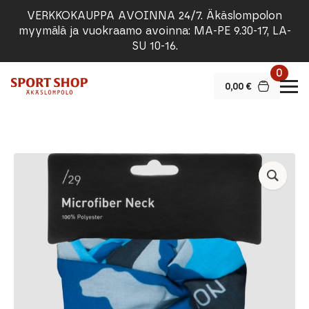
VERKKOKAUPPA AVOINNA 24/7. Äkäslompolon
myymälä ja vuokraamo avoinna: MA-PE 9.30-17, LA-
SU 10-16.
0
0,00
€