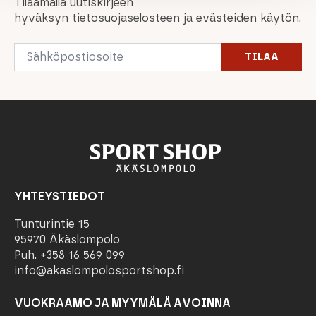
Tilaamalla uutiskirjeen
hyväksyn
tietosuojaselosteen
ja
evästeiden
käytön.
Email
TILAA
*
YHTEYSTIEDOT
Tunturintie 15
95970 Äkäslompolo
Puh. +358 16 569 099
info@akaslompolosportshop.fi
VUOKRAAMO JA MYYMÄLÄ AVOINNA