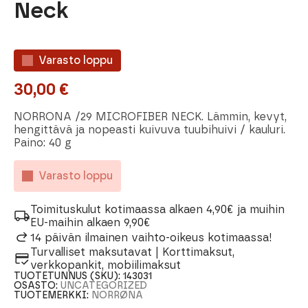
Neck
Varasto loppu
30,00
€
NORRONA /29 MICROFIBER NECK. Lämmin, kevyt,
hengittävä ja nopeasti kuivuva tuubihuivi / kauluri.
Paino: 40 g
Varasto loppu
Toimituskulut kotimaassa alkaen 4,90€ ja muihin
EU-maihin alkaen 9,90€
14 päivän ilmainen vaihto-oikeus kotimaassa!
Turvalliset maksutavat | Korttimaksut,
verkkopankit, mobiilimaksut
TUOTETUNNUS (SKU):
143031
OSASTO:
UNCATEGORIZED
TUOTEMERKKI:
NORRØNA