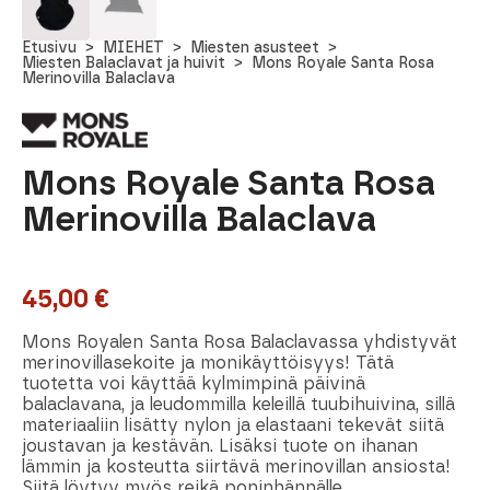
Etusivu
MIEHET
Miesten asusteet
Miesten Balaclavat ja huivit
Mons Royale Santa Rosa
Merinovilla Balaclava
Mons Royale Santa Rosa
Merinovilla Balaclava
45,00
€
Mons Royalen Santa Rosa Balaclavassa yhdistyvät
merinovillasekoite ja monikäyttöisyys! Tätä
tuotetta voi käyttää kylmimpinä päivinä
balaclavana, ja leudommilla keleillä tuubihuivina, sillä
materiaaliin lisätty nylon ja elastaani tekevät siitä
joustavan ja kestävän. Lisäksi tuote on ihanan
lämmin ja kosteutta siirtävä merinovillan ansiosta!
Siitä löytyy myös reikä poninhännälle.