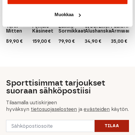
MUSTA/VALKOINEN
Hestra
Roeckl
Roeckl
Lillsport
Maloja
Muokkaa
Hestra
Roeckl
Heli Ski
Roeckl
Lillsport
Maloja
Turin
Female
Laikko
Wool Liner
Paslerm.
Mitten
Käsineet
Sormikkaat
Alushanska
Armwarm
89,90
€
159,00
€
79,90
€
34,90
€
35,00
€
Sporttisimmat tarjoukset
suoraan sähköpostiisi
Tilaamalla uutiskirjeen
hyväksyn
tietosuojaselosteen
ja
evästeiden
käytön.
Email
TILAA
*