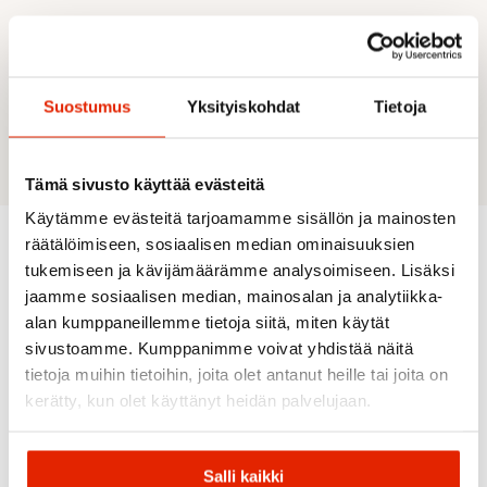
TUOTEKUVAUS
Sopii erinomaisesti käyttöön kypärän alla.
Materiaalit: 81% merino 12% nylon 7%
Suostumus
Yksityiskohdat
Tietoja
elastaani.
Tämä sivusto käyttää evästeitä
Käytämme evästeitä tarjoamamme sisällön ja mainosten
räätälöimiseen, sosiaalisen median ominaisuuksien
tukemiseen ja kävijämäärämme analysoimiseen. Lisäksi
Suositeltua sinulle
jaamme sosiaalisen median, mainosalan ja analytiikka-
alan kumppaneillemme tietoja siitä, miten käytät
sivustoamme. Kumppanimme voivat yhdistää näitä
tietoja muihin tietoihin, joita olet antanut heille tai joita on
kerätty, kun olet käyttänyt heidän palvelujaan.
Salli kaikki