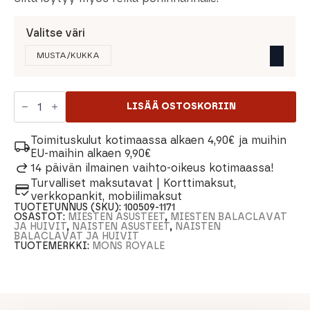
Valitse väri
MUSTA/KUKKA
Mons
Royale
LISÄÄ OSTOSKORIIN
Santa
Rosa
Merinovilla
Toimituskulut kotimaassa alkaen 4,90€ ja muihin
Balaclava
EU-maihin alkaen 9,90€
määrä
14 päivän ilmainen vaihto-oikeus kotimaassa!
Turvalliset maksutavat | Korttimaksut,
verkkopankit, mobiilimaksut
TUOTETUNNUS (SKU):
100509-1171
OSASTOT:
MIESTEN ASUSTEET
,
MIESTEN BALACLAVAT
JA HUIVIT
,
NAISTEN ASUSTEET
,
NAISTEN
BALACLAVAT JA HUIVIT
TUOTEMERKKI:
MONS ROYALE