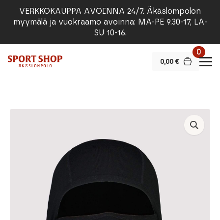
VERKKOKAUPPA AVOINNA 24/7. Äkäslompolon
myymälä ja vuokraamo avoinna: MA-PE 9.30-17, LA-
SU 10-16.
0
0,00
€