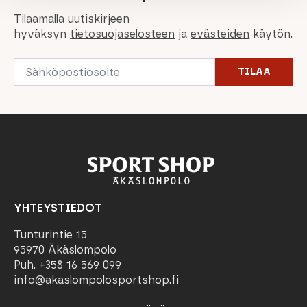
Tilaamalla uutiskirjeen
hyväksyn
tietosuojaselosteen
ja
evästeiden
käytön.
Email
TILAA
*
YHTEYSTIEDOT
Tunturintie 15
95970 Äkäslompolo
Puh. +358 16 569 099
info@akaslompolosportshop.fi