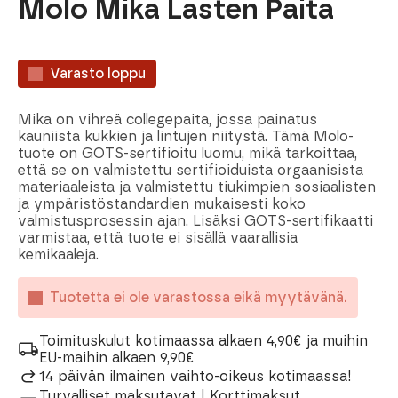
Molo Mika Lasten Paita
Varasto loppu
Mika on vihreä collegepaita, jossa painatus
kauniista kukkien ja lintujen niitystä. Tämä Molo-
tuote on GOTS-sertifioitu luomu, mikä tarkoittaa,
että se on valmistettu sertifioiduista orgaanisista
materiaaleista ja valmistettu tiukimpien sosiaalisten
ja ympäristöstandardien mukaisesti koko
valmistusprosessin ajan. Lisäksi GOTS-sertifikaatti
varmistaa, että tuote ei sisällä vaarallisia
kemikaaleja.
Tuotetta ei ole varastossa eikä myytävänä.
Toimituskulut kotimaassa alkaen 4,90€ ja muihin
EU-maihin alkaen 9,90€
14 päivän ilmainen vaihto-oikeus kotimaassa!
Turvalliset maksutavat | Korttimaksut,