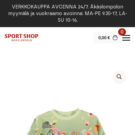
VERKKOKAUPPA AVOINNA 24/7. Äkäslompolon
myymälä ja vuokraamo avoinna: MA-PE 9.30-17, LA-
SU 10-16.
0
0,00
€