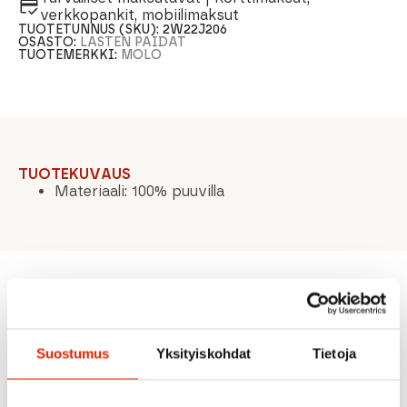
verkkopankit, mobiilimaksut
TUOTETUNNUS (SKU):
2W22J206
OSASTO:
LASTEN PAIDAT
TUOTEMERKKI:
MOLO
TUOTEKUVAUS
Materiaali: 100% puuvilla
Suositeltua sinulle
Suostumus
Yksityiskohdat
Tietoja
ALE
ALE
ALE
ALE