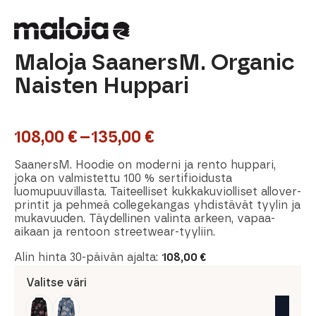
Maloja SaanersM. Organic
Naisten Huppari
108,00
€
–
135,00
€
Hintaluokka:
108,00 €
SaanersM. Hoodie on moderni ja rento huppari,
joka on valmistettu 100 % sertifioidusta
-
luomupuuvillasta. Taiteelliset kukkakuviolliset allover-
printit ja pehmeä collegekangas yhdistävät tyylin ja
135,00 €
mukavuuden. Täydellinen valinta arkeen, vapaa-
aikaan ja rentoon streetwear-tyyliin.
Alin hinta 30-päivän ajalta:
108,00
€
Valitse väri