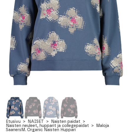
Etusivu
NAISET
Naisten paidat
Naisten neuleet, hupparit ja collegepaidat
Maloja
SaanersM. Organic Naisten Huppari