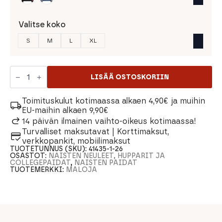
Valitse koko
S
M
L
XL
Maloja
SaanersM.
LISÄÄ OSTOSKORIIN
Organic
Naisten
Huppari
Toimituskulut kotimaassa alkaen 4,90€ ja muihin
määrä
EU-maihin alkaen 9,90€
14 päivän ilmainen vaihto-oikeus kotimaassa!
Turvalliset maksutavat | Korttimaksut,
verkkopankit, mobiilimaksut
TUOTETUNNUS (SKU):
41435-1-26
OSASTOT:
NAISTEN NEULEET, HUPPARIT JA
COLLEGEPAIDAT
,
NAISTEN PAIDAT
TUOTEMERKKI:
MALOJA