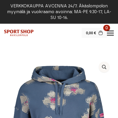
VERKKOKAUPPA AVOINNA 24/7. Äkäslompolon
myymälä ja vuokraamo avoinna: MA-PE 9.30-17, LA-
SU 10-16.
0
0,00
€