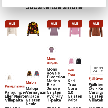
Suositeltua sinulle
ALE
ALE
ALE
ALE
Mons
Royale
LUONNON
Mons
Kari
VALKOIN
Royale
Traa
Diversion
Fjällräven
Merino
Kari
Maloja
Bike
Traa
Fjällräven
Parajumpers
Maloja
Jersey
Nora
Övik Knit
Parajumpers
Vernayazm
Naisten
2.0
Cardigan
Ellen Naisten
Alpaca
Pyöräily
Naisten
Naisten
Villapaita
Naisten
T-paita
Paita
Villatakki
Neule