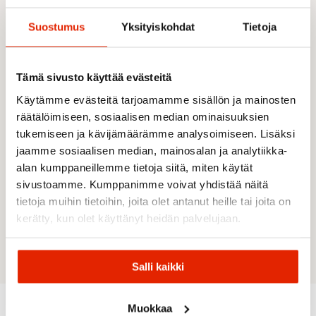
luomupuuvillasta, joka tukee vastuullisempaa
Suostumus
Yksityiskohdat
Tietoja
tekstiilituotantoa. Luomupuuvillan viljely vähentää
vedenkulutusta, välttää synteettisiä torjunta-aineita
ja tukee parempia työolosuhteita tuotantoketjussa.
Tämä sivusto käyttää evästeitä
Ominaisuudet
Käytämme evästeitä tarjoamamme sisällön ja mainosten
100 % sertifioitu luomupuuvilla
räätälöimiseen, sosiaalisen median ominaisuuksien
Pehmeä Sweat Printed -collegekangas
tukemiseen ja kävijämäärämme analysoimiseen. Lisäksi
Rento moderni istuvuus
jaamme sosiaalisen median, mainosalan ja analytiikka-
Taiteelliset allover-printit: Sunleaf ja Joy
alan kumppaneillemme tietoja siitä, miten käytät
Kudottu Maloja-merkki vasemmalla olkapäällä
sivustoamme. Kumppanimme voivat yhdistää näitä
Hengittävä ja miellyttävä materiaali
tietoja muihin tietoihin, joita olet antanut heille tai joita on
Sopii arkikäyttöön, vapaa-aikaan ja
kerätty, kun olet käyttänyt heidän palvelujaan.
streetwear-tyyliin
Materiaali:
100 % puuvilla (luomu)
Salli kaikki
Muokkaa