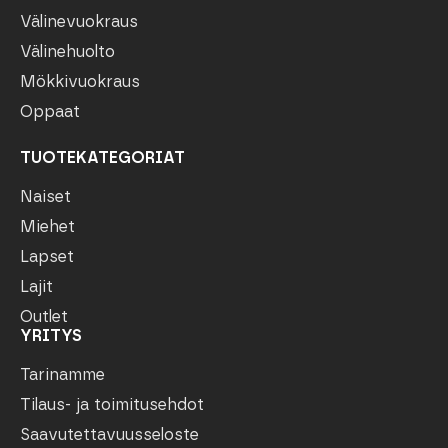
Välinevuokraus
Välinehuolto
Mökkivuokraus
Oppaat
TUOTEKATEGORIAT
Naiset
Miehet
Lapset
Lajit
Outlet
YRITYS
Tarinamme
Tilaus- ja toimitusehdot
Saavutettavuusseloste