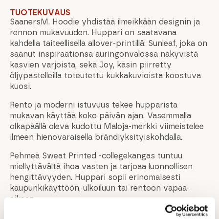
TUOTEKUVAUS
SaanersM. Hoodie yhdistää ilmeikkään designin ja
rennon mukavuuden. Huppari on saatavana
kahdella taiteellisella allover-printillä: Sunleaf, joka on
saanut inspiraationsa auringonvalossa näkyvistä
kasvien varjoista, sekä Joy, käsin piirretty
öljypastelleilla toteutettu kukkakuvioista koostuva
kuosi.
Rento ja moderni istuvuus tekee hupparista
mukavan käyttää koko päivän ajan. Vasemmalla
olkapäällä oleva kudottu Maloja-merkki viimeistelee
ilmeen hienovaraisella brändiyksityiskohdalla.
Pehmeä Sweat Printed -collegekangas tuntuu
miellyttävältä ihoa vasten ja tarjoaa luonnollisen
hengittävyyden. Huppari sopii erinomaisesti
kaupunkikäyttöön, ulkoiluun tai rentoon vapaa-
aikaan.
SaanersM. on valmistettu 100 % sertifioidusta