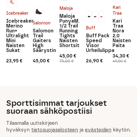
Kari
Maloja
Icebreaker
Traa
Maloja
Icebreaker
PunyaM.
Kari
Salomon
Merino
1/2 Trail
Traa
Buff
Run+
Salomon
Running
Nora
Ultralight
Trail
Tights
Buff Pack
2.0
Mini
Gaiters
Naisten
Speed
Naisten
Naisten
High
Shortsit
Visor
Paita
Sukat
Säärystin
Urheilulippa
45,00
€
34,30
€
Alkuperäinen
Nykyinen
Alkuperäi
Nykyinen
23,95
€
45,00
€
26,90
€
75,00
€
49,00
€
hinta
hinta
hinta
hinta
oli:
on:
oli:
on:
75,00 €.
45,00 €.
49,00 €.
34,30 €.
Sporttisimmat tarjoukset
suoraan sähköpostiisi
Tilaamalla uutiskirjeen
hyväksyn
tietosuojaselosteen
ja
evästeiden
käytön.