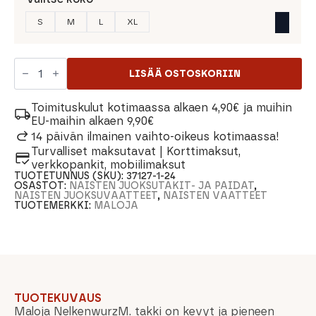
S
M
L
XL
Maloja
NelkenwurzM.
LISÄÄ OSTOSKORIIN
Naisten
Juoksutakki
määrä
Toimituskulut kotimaassa alkaen 4,90€ ja muihin
EU-maihin alkaen 9,90€
14 päivän ilmainen vaihto-oikeus kotimaassa!
Turvalliset maksutavat | Korttimaksut,
verkkopankit, mobiilimaksut
TUOTETUNNUS (SKU):
37127-1-24
OSASTOT:
NAISTEN JUOKSUTAKIT- JA PAIDAT
,
NAISTEN JUOKSUVAATTEET
,
NAISTEN VAATTEET
TUOTEMERKKI:
MALOJA
TUOTEKUVAUS
Maloja NelkenwurzM. takki on kevyt ja pieneen