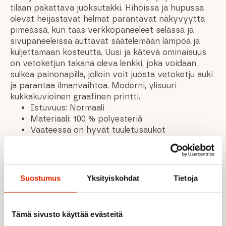
tilaan pakattava juoksutakki. Hihoissa ja hupussa
olevat heijastavat helmat parantavat näkyvyyttä
pimeässä, kun taas verkkopaneeleet selässä ja
sivupaneeleissa auttavat säätelemään lämpöä ja
kuljettamaan kosteutta. Uusi ja kätevä ominaisuus
on vetoketjun takana oleva lenkki, joka voidaan
sulkea painonapilla, jolloin voit juosta vetoketju auki
ja parantaa ilmanvaihtoa. Moderni, ylisuuri
kukkakuvioinen graafinen printti.
Istuvuus: Normaali
Materiaali: 100 % polyesteriä
Vaateessa on hyvät tuuletusaukot
Takki pakkaantuu nopeasti kokoon omaan
pussissa ja voidaan helposti säilyttää repussa.
Tuulisuoja etuosa
Takissa on heijastava printti, joka parantaa
Suostumus
Yksityiskohdat
Tietoja
näkyvyyttä pimeässä.
Ulkomateriaalissa on kestävä vettä ja likaa
hylkivä, ympäristöystävällinen ja haitallinen
Tämä sivusto käyttää evästeitä
PFC-pinnoite. Vaatteen ulkopinta on