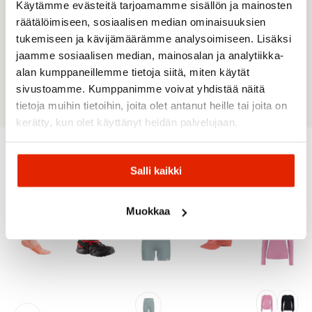
vähemmän herkkä lialle, eikä se vaikuta
Käytämme evästeitä tarjoamamme sisällön ja mainosten
hengittävyyteen. Kaikki käsittelyt ovat
räätälöimiseen, sosiaalisen median ominaisuuksien
Bluesign®-hyväksyttyjä ja täyttävät kaikki
tukemiseen ja kävijämäärämme analysoimiseen. Lisäksi
tarvittavat kestävän kehityksen vaatimukset.
jaamme sosiaalisen median, mainosalan ja analytiikka-
Ergonomisesti muotoiltu napakasti istuva
alan kumppaneillemme tietoja siitä, miten käytät
huppu.
sivustoamme. Kumppanimme voivat yhdistää näitä
tietoja muihin tietoihin, joita olet antanut heille tai joita on
kerätty, kun olet käyttänyt heidän palvelujaan.
Salli kaikki
Suositeltua sinulle
Muokkaa
ALE
ALE