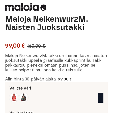
Maloja NelkenwurzM.
Naisten Juoksutakki
99,00
€
160,00
€
Alkuperäinen
Nykyinen
hinta
hinta
Maloja NelkenwurzM. takki on ihanan kevyt naisten
juoksutakki upealla graafisella kukkaprintillä. Takki
oli:
on:
pakkautuu pieneksi omaan pussiinsa, joten se
kulkee helposti mukana kaikilla reissuilla!
160,00 €.
99,00 €.
Alin hinta 30-päivän ajalta:
99,00
€
Valitse väri
Valitse koko