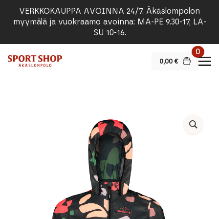
VERKKOKAUPPA AVOINNA 24/7. Äkäslompolon
myymälä ja vuokraamo avoinna: MA-PE 9.30-17, LA-
SU 10-16.
0
0,00
€