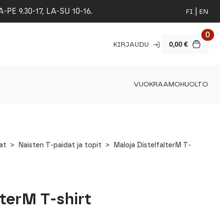
 9.30-17, LA-SU 10-16.
FI
EN
0
KIRJAUDU
0,00
€
VUOKRAAMO
HUOLTO
at
Naisten T-paidat ja topit
Maloja DistelfalterM T-
lterM T-shirt