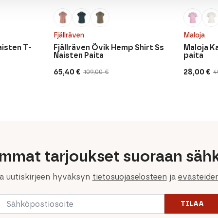
Fjällräven
Maloja
isten T-
Fjällräven Övik Hemp Shirt Ss
Maloja K
Naisten Paita
paita
65,40
€
28,00
€
109,00
€
4
Alkuperäinen
Nykyinen
Alkuperä
Nykyine
hinta
hinta
hinta
hinta
oli:
on:
oli:
on:
109,00 €.
65,40 €.
40,00 €.
28,00 €.
immat tarjoukset suoraan sähk
la uutiskirjeen hyväksyn
tietosuojaselosteen
ja
evästeide
Email
TILAA
*