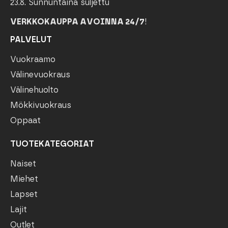
23.8. Sunnuntaina suljettu
VERKKOKAUPPA AVOINNA 24/7
!
PALVELUT
Vuokraamo
Välinevuokraus
Välinehuolto
Mökkivuokraus
Oppaat
TUOTEKATEGORIAT
Naiset
Miehet
Lapset
Lajit
Outlet