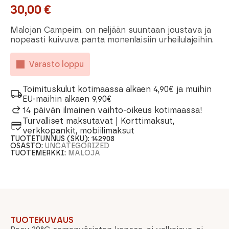
30,00
€
Malojan Campeim. on neljään suuntaan joustava ja
nopeasti kuivuva panta monenlaisiin urheilulajeihin.
Varasto loppu
Toimituskulut kotimaassa alkaen 4,90€ ja muihin
EU-maihin alkaen 9,90€
14 päivän ilmainen vaihto-oikeus kotimaassa!
Turvalliset maksutavat | Korttimaksut,
verkkopankit, mobiilimaksut
TUOTETUNNUS (SKU):
142908
OSASTO:
UNCATEGORIZED
TUOTEMERKKI:
MALOJA
TUOTEKUVAUS