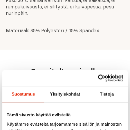
Pesu 30°C samanväristen kanssa, ei valkaisua, ei
rumpukuivausta, ei silitystä, ei kuivapesua, pesu
nurinpäin.
Materiaali: 85% Polyesteri / 15% Spandex
Suositeltua sinulle
Suostumus
Yksityiskohdat
Tietoja
Tämä sivusto käyttää evästeitä
23,00
€
Käytämme evästeitä tarjoamamme sisällön ja mainosten
Galfer
Muc-