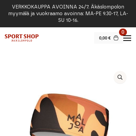
VERKKOKAUPPA AVOINNA 24/7. Äkäslompolon
myymälä ja vuokraamo avoinna: MA-PE 9.30-17, LA-
SU 10-16.
0
0,00
€