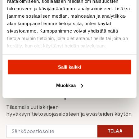
räätälöimiseen, sosiaalisen median ominaisuuksien
Brake
Moon
Shimano
Thule
Off
tukemiseen ja kävijämäärämme analysoimiseen. Lisäksi
Pads
Shimano
Moon
Shimano
Thule
Muc-Off
jaamme sosiaalisen median, mainosalan ja analytiikka-
Xtr
E-
Hydraulinen
Siliconstrap,
Mtb
alan kumppaneillemme tietoja siitä, miten käytät
2011, Xt
Power
Levyjarrukahva
Xpress ja
Tubeless
(Br-
1000
BL-MT200
HangOnn-
Sealant
sivustoamme. Kumppanimme voivat yhdistää näitä
M785),
Etuvalo
(Vasen)
malleihin
1L
tietoja muihin tietoihin, joita olet antanut heille tai joita on
Slx (Br-
M666)
69,00
€
10,50
€
10,00
€
40,00
€
kerätty, kun olet käyttänyt heidän palvelujaan.
Salli kaikki
Sporttisimmat tarjoukset
Muokkaa
suoraan sähköpostiisi
Tilaamalla uutiskirjeen
hyväksyn
tietosuojaselosteen
ja
evästeiden
käytön.
Email
TILAA
*