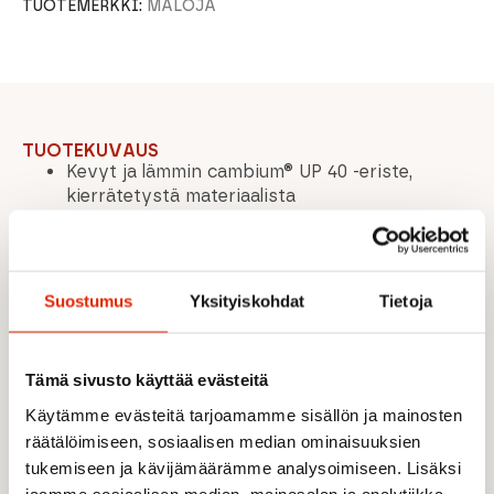
TUOTEMERKKI:
MALOJA
TUOTEKUVAUS
Kevyt ja lämmin cambium® UP 40 -eriste,
kierrätetystä materiaalista
Hengittävä ja kestävä Superfine Nylon Eco -
kangas polvissa ja lahkeiden alaosassa
Joustava ja lämmin Thermal Stretch ECO -
kangas takana ja vyötäröllä
Suostumus
Yksityiskohdat
Tietoja
PFC-vapaa veden- ja liankestävä DWR-
käsittely
Säädettävä vyötärö integroidulla kiristimellä
Tämä sivusto käyttää evästeitä
Vetoketjut lahkeensuissa nopeaan
pukeutumiseen
Käytämme evästeitä tarjoamamme sisällön ja mainosten
Osittain tuulenpitävä materiaali edessä estää
räätälöimiseen, sosiaalisen median ominaisuuksien
viiman tunteen
tukemiseen ja kävijämäärämme analysoimiseen. Lisäksi
Erinomainen lämmöneristys ja liikkuvuus
jaamme sosiaalisen median, mainosalan ja analytiikka-