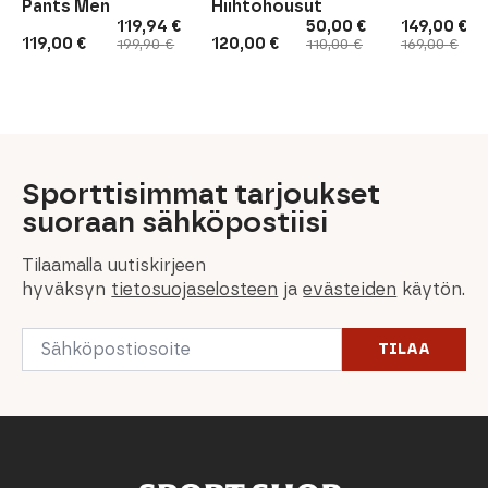
Pants Men
Hiihtohousut
119,94
€
50,00
€
149,00
€
Alkuperäinen
Nykyinen
Alkuperäinen
Nykyinen
Alkuperäi
Nykyinen
119,00
€
120,00
€
199,90
€
110,00
€
169,00
€
hinta
hinta
hinta
hinta
hinta
hinta
oli:
on:
oli:
on:
oli:
on:
199,90 €.
119,94 €.
110,00 €.
50,00 €.
169,00 €.
149,00 €.
Sporttisimmat tarjoukset
suoraan sähköpostiisi
Tilaamalla uutiskirjeen
hyväksyn
tietosuojaselosteen
ja
evästeiden
käytön.
Email
TILAA
*