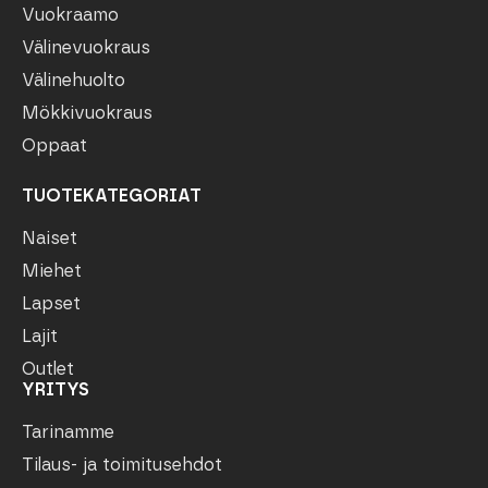
Vuokraamo
Välinevuokraus
Välinehuolto
Mökkivuokraus
Oppaat
TUOTEKATEGORIAT
Naiset
Miehet
Lapset
Lajit
Outlet
YRITYS
Tarinamme
Tilaus- ja toimitusehdot