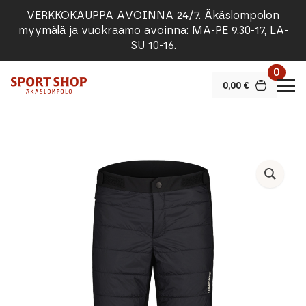
VERKKOKAUPPA AVOINNA 24/7. Äkäslompolon
myymälä ja vuokraamo avoinna: MA-PE 9.30-17, LA-
SU 10-16.
0
0,00
€