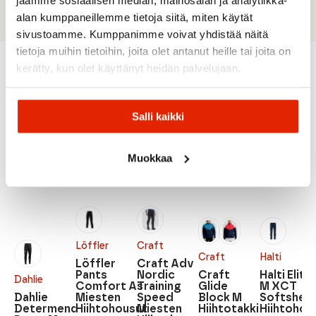
alan kumppaneillemme tietoja siitä, miten käytät
sivustoamme. Kumppanimme voivat yhdistää näitä
tietoja muihin tietoihin, joita olet antanut heille tai joita on
kerätty, kun olet käyttänyt heidän palvelujaan.
Suositeltua sinulle
Salli kaikki
ALE
ALE
ALE
Muokkaa
Löffler
Craft
Craft
Halti
Löffler
Craft Adv
Pants
Nordic
Craft
Halti Elite 
Dahlie
Comfort As
Training
Glide
M XCT
Dahlie
Miesten
Speed
Block M
Softshell
Determend
Hiihtohousut
Miesten
Hiihtotakki
Hiihtohou