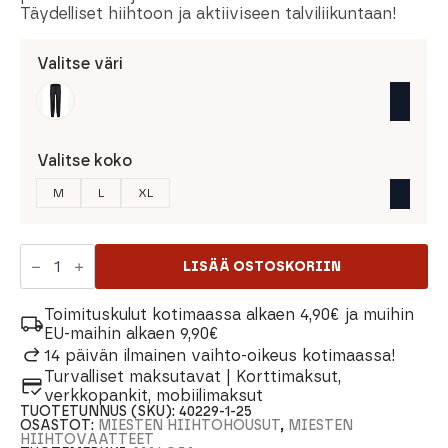
Täydelliset hiihtoon ja aktiiviseen talviliikuntaan!
Valitse väri
Valitse koko
M
L
XL
Maloja
AnetoM.
LISÄÄ OSTOSKORIIN
Nordic
Miesten
Housut
Toimituskulut kotimaassa alkaen 4,90€ ja muihin
määrä
EU-maihin alkaen 9,90€
14 päivän ilmainen vaihto-oikeus kotimaassa!
Turvalliset maksutavat | Korttimaksut,
verkkopankit, mobiilimaksut
TUOTETUNNUS (SKU):
40229-1-25
OSASTOT:
MIESTEN HIIHTOHOUSUT
,
MIESTEN
HIIHTOVAATTEET