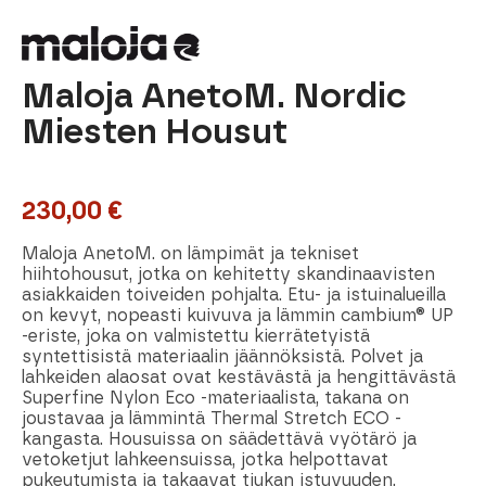
Maloja AnetoM. Nordic
Miesten Housut
230,00
€
Maloja AnetoM. on lämpimät ja tekniset
hiihtohousut, jotka on kehitetty skandinaavisten
asiakkaiden toiveiden pohjalta. Etu- ja istuinalueilla
on kevyt, nopeasti kuivuva ja lämmin cambium® UP
-eriste, joka on valmistettu kierrätetyistä
syntettisistä materiaalin jäännöksistä. Polvet ja
lahkeiden alaosat ovat kestävästä ja hengittävästä
Superfine Nylon Eco -materiaalista, takana on
joustavaa ja lämmintä Thermal Stretch ECO -
kangasta. Housuissa on säädettävä vyötärö ja
vetoketjut lahkeensuissa, jotka helpottavat
pukeutumista ja takaavat tiukan istuvuuden.