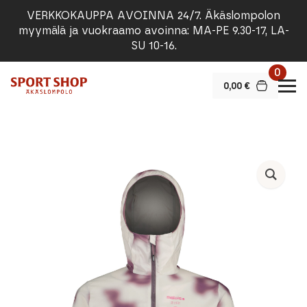
VERKKOKAUPPA AVOINNA 24/7. Äkäslompolon
myymälä ja vuokraamo avoinna: MA-PE 9.30-17, LA-
SU 10-16.
0
0,00
€