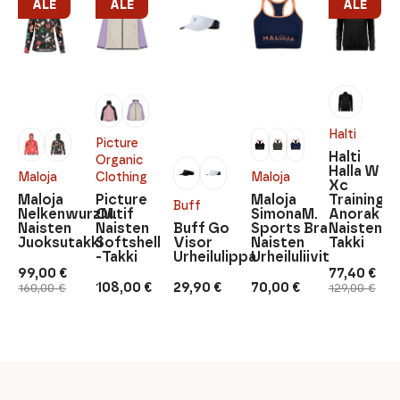
ALE
ALE
ALE
Halti
Picture
Halti
Organic
Halla W
Maloja
Clothing
Maloja
Xc
Maloja
Picture
Maloja
Training
Buff
NelkenwurzM.
Outif
SimonaM.
Anorak
Naisten
Naisten
Buff Go
Sports Bra
Naisten
Juoksutakki
Softshell
Visor
Naisten
Takki
-Takki
Urheilulippa
Urheiluliivit
99,00
€
77,40
€
Alkuperäinen
Nykyinen
Alkuperäi
Nykyinen
108,00
€
29,90
€
70,00
€
160,00
€
129,00
€
hinta
hinta
hinta
hinta
oli:
on:
oli:
on:
160,00 €.
99,00 €.
129,00 €.
77,40 €.