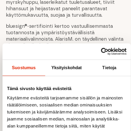
myrskyhuppu, laserleikatut tuuletusalueet, tiiviit
hihansuut ja heijastavat paneelit parantavat
käyttömukavuutta, suojaa ja turvallisuutta.
bluesign®-sertifiointi kertoo vastuullisemmasta
tuotannosta ja ympäristöystävällisistä
materiaalivalinnoista. AlarisM. on täydellinen valinta
aktiivisille ulkoilijoille, jotka arvostavat
suorituskykyä, keveyttä ja modernia designia.
Suostumus
Yksityiskohdat
Tietoja
OMINAISUUDET
Tämä sivusto käyttää evästeitä
Kevyt ja tekninen ulkoilutakki
Käytämme evästeitä tarjoamamme sisällön ja mainosten
Erittäin joustava Moon Stretch -materiaali
Tuulta hylkivä ja hengittävä rakenne
räätälöimiseen, sosiaalisen median ominaisuuksien
PFC-vapaa DWR vettä ja likaa vastaan
tukemiseen ja kävijämäärämme analysoimiseen. Lisäksi
Pieni pakkauskoko – helppo kuljettaa
jaamme sosiaalisen median, mainosalan ja analytiikka-
Ergonominen myrskyhuppu
alan kumppaneillemme tietoja siitä, miten käytät
Laserleikatut tuuletusalueet