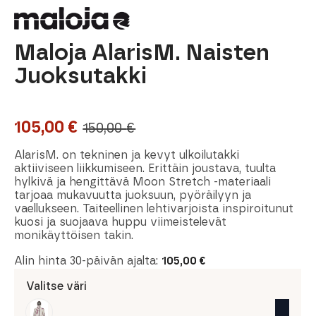
Maloja AlarisM. Naisten
Juoksutakki
105,00
€
150,00
€
Alkuperäinen
Nykyinen
hinta
hinta
AlarisM. on tekninen ja kevyt ulkoilutakki
aktiiviseen liikkumiseen. Erittäin joustava, tuulta
oli:
on:
hylkivä ja hengittävä Moon Stretch -materiaali
tarjoaa mukavuutta juoksuun, pyöräilyyn ja
150,00 €.
105,00 €.
vaellukseen. Taiteellinen lehtivarjoista inspiroitunut
kuosi ja suojaava huppu viimeistelevät
monikäyttöisen takin.
Alin hinta 30-päivän ajalta:
105,00
€
Valitse väri