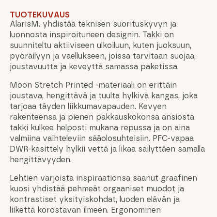
TUOTEKUVAUS
AlarisM. yhdistää teknisen suorituskyvyn ja
luonnosta inspiroituneen designin. Takki on
suunniteltu aktiiviseen ulkoiluun, kuten juoksuun,
pyöräilyyn ja vaellukseen, joissa tarvitaan suojaa,
joustavuutta ja keveyttä samassa paketissa.
Moon Stretch Printed -materiaali on erittäin
joustava, hengittävä ja tuulta hylkivä kangas, joka
tarjoaa täyden liikkumavapauden. Kevyen
rakenteensa ja pienen pakkauskokonsa ansiosta
takki kulkee helposti mukana repussa ja on aina
valmiina vaihteleviin sääolosuhteisiin. PFC-vapaa
DWR-käsittely hylkii vettä ja likaa säilyttäen samalla
hengittävyyden.
Lehtien varjoista inspiraationsa saanut graafinen
kuosi yhdistää pehmeät orgaaniset muodot ja
kontrastiset yksityiskohdat, luoden elävän ja
liikettä korostavan ilmeen. Ergonominen