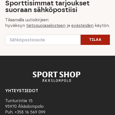
Sporttisimmat tarjoukset
suoraan sähköpostiisi
Tilaamalla uutiskirjeen
hyväksyn
tietosuojaselosteen
ja
evästeiden
käytön.
Email
TILAA
*
YHTEYSTIEDOT
Tunturintie 15
95970 Äkäslompolo
Puh. +358 16 569 099