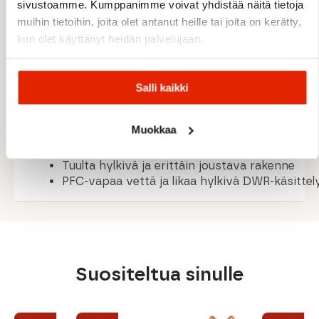
sivustoamme. Kumppanimme voivat yhdistää näitä tietoja
Heijastavat yksityiskohdat
muihin tietoihin, joita olet antanut heille tai joita on kerätty,
Sopii juoksuun, pyöräilyyn ja vaellukseen
kun olet käyttänyt heidän palvelujaan.
MATERIAALIT
Salli kaikki
92 % nylon
Muokkaa
8 % elastaani
Moon Stretch Printed -kangas
Tuulta hylkivä ja erittäin joustava rakenne
PFC-vapaa vettä ja likaa hylkivä DWR-käsittel
Suositeltua sinulle