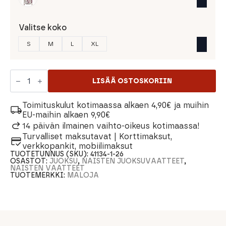
Valitse koko
S
M
L
XL
Maloja
AlarisM.
LISÄÄ OSTOSKORIIN
Naisten
Juoksutakki
määrä
Toimituskulut kotimaassa alkaen 4,90€ ja muihin
EU-maihin alkaen 9,90€
14 päivän ilmainen vaihto-oikeus kotimaassa!
Turvalliset maksutavat | Korttimaksut,
verkkopankit, mobiilimaksut
TUOTETUNNUS (SKU):
41134-1-26
OSASTOT:
JUOKSU
,
NAISTEN JUOKSUVAATTEET
,
NAISTEN VAATTEET
TUOTEMERKKI:
MALOJA