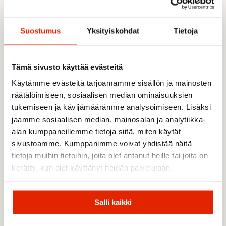
Slim fit -istuvuus
Kevyt tuki (light support)
Suostumus
Yksityiskohdat
Tietoja
Elastiset olkaimet mukavaan istuvuuteen
Kosteutta siirtävä ja nopeasti kuivuva
materiaali
Miellyttävä ihoa vasten (next-to-skin
Tämä sivusto käyttää evästeitä
comfort)
Käytämme evästeitä tarjoamamme sisällön ja mainosten
Leveä alaresori lisää tukea ja mukavuutta
räätälöimiseen, sosiaalisen median ominaisuuksien
Irrotettavat kupit
tukemiseen ja kävijämäärämme analysoimiseen. Lisäksi
Painettu logo
jaamme sosiaalisen median, mainosalan ja analytiikka-
Värikäs ja sporttinen design
alan kumppaneillemme tietoja siitä, miten käytät
Paino: 230 g
sivustoamme. Kumppanimme voivat yhdistää näitä
Vähintään 50 % valmistettu kierrätetyistä
synteettisistä materiaaleista
tietoja muihin tietoihin, joita olet antanut heille tai joita on
kerätty, kun olet käyttänyt heidän palvelujaan.
Materiaalit
Päämateriaali: 78 % polyesteri, 22 % elastaani
Salli kaikki
Kontrastimateriaali: 78 % polyesteri, 22 %
elastaani