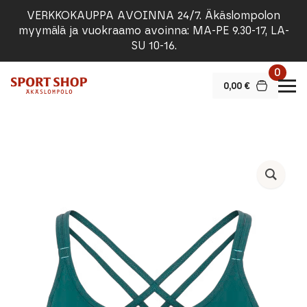
VERKKOKAUPPA AVOINNA 24/7. Äkäslompolon
myymälä ja vuokraamo avoinna: MA-PE 9.30-17, LA-
SU 10-16.
0
0,00
€