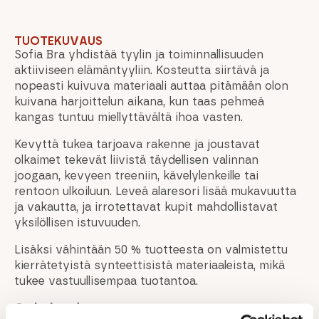
TUOTEKUVAUS
Sofia Bra yhdistää tyylin ja toiminnallisuuden
aktiiviseen elämäntyyliin. Kosteutta siirtävä ja
nopeasti kuivuva materiaali auttaa pitämään olon
kuivana harjoittelun aikana, kun taas pehmeä
kangas tuntuu miellyttävältä ihoa vasten.
Kevyttä tukea tarjoava rakenne ja joustavat
olkaimet tekevät liivistä täydellisen valinnan
joogaan, kevyeen treeniin, kävelylenkeille tai
rentoon ulkoiluun. Leveä alaresori lisää mukavuutta
ja vakautta, ja irrotettavat kupit mahdollistavat
yksilöllisen istuvuuden.
Lisäksi vähintään 50 % tuotteesta on valmistettu
kierrätetyistä synteettisistä materiaaleista, mikä
tukee vastuullisempaa tuotantoa.
Ominaisuudet