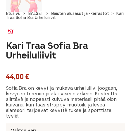
Etusivu
NAISET
Naisten alusasut ja -kerrastot
Kari
Traa Sofia Bra Urheiluliivit
Kari Traa Sofia Bra
Urheiluliivit
44,00
€
Sofia Bra on kevyt ja mukava urheiluliivi joogaan,
kevyeen treeniin ja aktiiviseen arkeen. Kosteutta
siirtävä ja nopeasti kuivuva materiaali pitää olon
kuivana, kun taas strappy-muotoilu ja leveä
alaresori tarjoavat kevyttä tukea ja sporttista
tyyliä.
Valitse väri