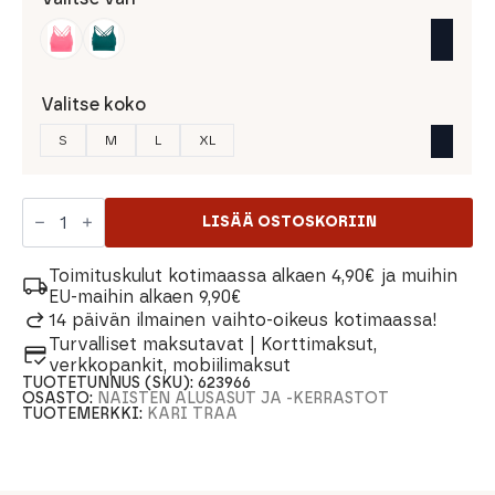
Valitse koko
S
M
L
XL
Kari
Traa
LISÄÄ OSTOSKORIIN
Sofia
Bra
Urheiluliivit
Toimituskulut kotimaassa alkaen 4,90€ ja muihin
määrä
EU-maihin alkaen 9,90€
14 päivän ilmainen vaihto-oikeus kotimaassa!
Turvalliset maksutavat | Korttimaksut,
verkkopankit, mobiilimaksut
TUOTETUNNUS (SKU):
623966
OSASTO:
NAISTEN ALUSASUT JA -KERRASTOT
TUOTEMERKKI:
KARI TRAA