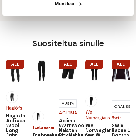
Vuori: 100 % polyesteri
Muokkaa
Suositeltua sinulle
ALE
ALE
ALE
ALE
MUSTA
ORANSSI
Haglöfs
We
ACLIMA
Haglöfs
Norwegians
Swix
Actives
Aclima
Wool
Warmwool
We
Swix
Icebreaker
Long
Naisten
Norwegians
Racex Ls
John
Icebreaker 200
Pitkälahkeinen
Sno W
Bodywea