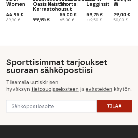
Women
Oasis Naisten
Shortsi
Legginsit
W
Kerrastohousut
44,95
€
55,00
€
59,75
€
29,00
€
Alkuperäinen
Nykyinen
Alkuperäinen
Nykyinen
Alkuperäinen
Nykyinen
Alkuperäi
Nykyinen
99,95
€
89,90
€
65,00
€
119,50
€
50,00
€
hinta
hinta
hinta
hinta
hinta
hinta
hinta
hinta
oli:
on:
oli:
on:
oli:
on:
oli:
on:
89,90 €.
44,95 €.
65,00 €.
55,00 €.
119,50 €.
59,75 €.
50,00 €.
29,00 €.
Sporttisimmat tarjoukset
suoraan sähköpostiisi
Tilaamalla uutiskirjeen
hyväksyn
tietosuojaselosteen
ja
evästeiden
käytön.
Email
TILAA
*