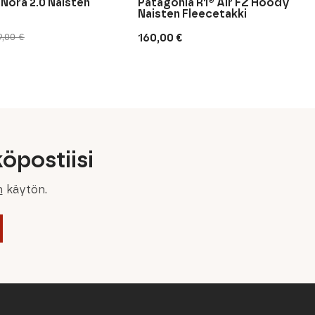
 Nora 2.0 Naisten
Patagonia R1® Air FZ Hoody
Naisten Fleecetakki
160,00
€
9,00
€
inen
n
öpostiisi
n
käytön.