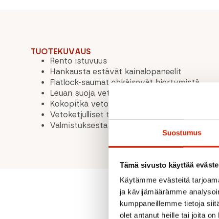
TUOTEKUVAUS
Rento istuvuus
Hankausta estävät kainalopaneelit
Flatlock-saumat ehkäisevät hiertymistä
Leuan suoja vetoketjussa
Kokopitkä vetoketju optimaaliseen ilmanvai
Vetoketjulliset taskut
Valmistuksesta yli 50 % kierrätettyjä synteet
Suostumus
Tämä sivusto käyttää eväste
Käytämme evästeitä tarjoama
ja kävijämäärämme analysoim
kumppaneillemme tietoja siitä
olet antanut heille tai joita o