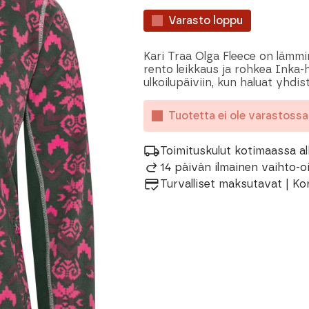
Varasto loppu
Kari Traa Olga Fleece on lämmi
rento leikkaus ja rohkea Inka-he
ulkoilupäiviin, kun haluat yhdi
Tuotetta ei ole varastoss
Toimituskulut kotimaassa al
14 päivän ilmainen vaihto-
Turvalliset maksutavat | Ko