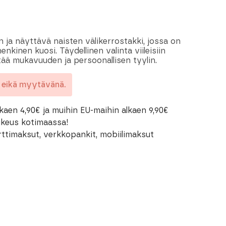
n ja näyttävä naisten välikerrostakki, jossa on
nkinen kuosi. Täydellinen valinta viileisiin
stää mukavuuden ja persoonallisen tyylin.
a eikä myytävänä.
kaen 4,90€ ja muihin EU-maihin alkaen 9,90€
oikeus kotimaassa!
rttimaksut, verkkopankit, mobiilimaksut