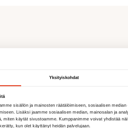
htoon
tisiä materiaaleja
Yksityiskohdat
itä
mme sisällön ja mainosten räätälöimiseen, sosiaalisen median
iseen. Lisäksi jaamme sosiaalisen median, mainosalan ja analy
, miten käytät sivustoamme. Kumppanimme voivat yhdistää näitä t
Suositeltua sinulle
n kerätty, kun olet käyttänyt heidän palvelujaan.