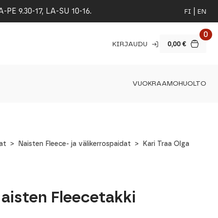
 9.30-17, LA-SU 10-16.
FI
EN
0
KIRJAUDU
0,00
€
VUOKRAAMO
HUOLTO
at
Naisten Fleece- ja välikerrospaidat
Kari Traa Olga
Naisten Fleecetakki