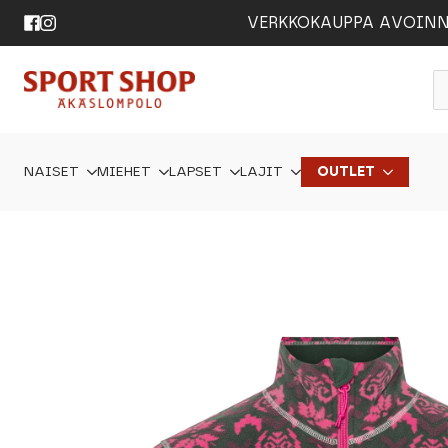
VERKKOKAUPPA AVOINNA 24
P
s
NAISET
MIEHET
LAPSET
LAJIT
OUTLET