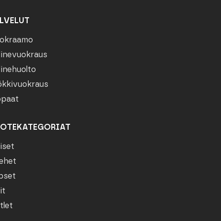
LVELUT
okraamo
linevuokraus
linehuolto
kkivuokraus
paat
OTEKATEGORIAT
iset
ehet
pset
it
tlet