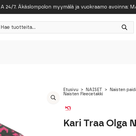
/7. Äkäslompolon myymälä ja vuokraamo avoinna: MA-PE
roducts
earch
Etusivu
NAISET
Naisten paid
Naisten Fleecetakki
Kari Traa Olga 