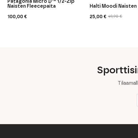
Patagonia Micro D™ 1/2-Zip
Naisten Fleecepaita
Halti Moodi Naisten 
100,00
€
25,00
€
49,90
€
Alkuperäinen
Nykyinen
hinta
hinta
oli:
on:
49,90 €.
25,00 €.
Sporttis
Tilaamal