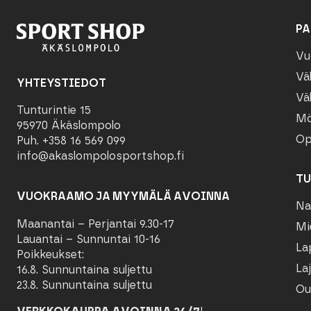
PA
Vu
Vä
YHTEYSTIEDOT
Vä
Tunturintie 15
Mö
95970 Äkäslompolo
Op
Puh. +358 16 569 099
info@akaslompolosportshop.fi
TU
VUOKRAAMO JA MYYMÄLÄ AVOINNA
Na
Maanantai – Perjantai 9.30-17
Mi
Lauantai – Sunnuntai 10-16
La
Poikkeukset:
Laj
16.8. Sunnuntaina suljettu
23.8. Sunnuntaina suljettu
Ou