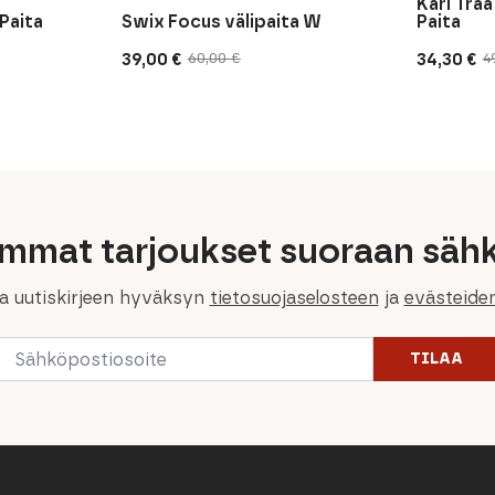
Kari Traa
Paita
Swix Focus välipaita W
Paita
39,00
€
34,30
€
60,00
€
4
Alkuperäinen
Nykyinen
Alkuperä
Nykyine
hinta
hinta
hinta
hinta
oli:
on:
oli:
on:
60,00 €.
39,00 €.
49,00 €.
34,30 €.
immat tarjoukset suoraan sähk
la uutiskirjeen hyväksyn
tietosuojaselosteen
ja
evästeide
Email
TILAA
*