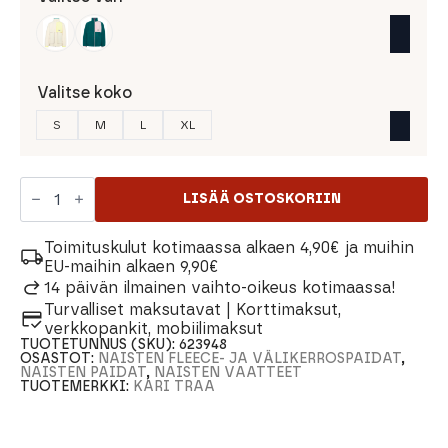
Valitse koko
S
M
L
XL
Kari
Traa
LISÄÄ OSTOSKORIIN
Emma
Midlayer
Naisten
Toimituskulut kotimaassa alkaen 4,90€ ja muihin
Fleecepaita
EU-maihin alkaen 9,90€
määrä
14 päivän ilmainen vaihto-oikeus kotimaassa!
Turvalliset maksutavat | Korttimaksut,
verkkopankit, mobiilimaksut
TUOTETUNNUS (SKU):
623948
OSASTOT:
NAISTEN FLEECE- JA VÄLIKERROSPAIDAT
,
NAISTEN PAIDAT
,
NAISTEN VAATTEET
TUOTEMERKKI:
KARI TRAA