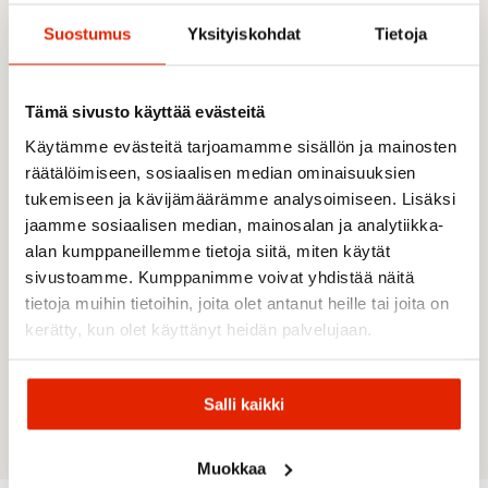
Suostumus
Yksityiskohdat
Tietoja
Rento istuvuus
Raglanhihat paremman liikkuvuuden
takaamiseksi
Korkea kaulus
Tämä sivusto käyttää evästeitä
Leukasuoja vetoketjulle (zip garage)
Käytämme evästeitä tarjoamamme sisällön ja mainosten
Vetoketjullinen etukiinnitys
räätälöimiseen, sosiaalisen median ominaisuuksien
Vetoketjullinen rintatasku
tukemiseen ja kävijämäärämme analysoimiseen. Lisäksi
Käsienlämmittelytaskut
jaamme sosiaalisen median, mainosalan ja analytiikka-
Joustava helma
alan kumppaneillemme tietoja siitä, miten käytät
Joustavat hihansuut
Logomerkki
sivustoamme. Kumppanimme voivat yhdistää näitä
Yli 50 % materiaalista kierrätettyä synteettistä
tietoja muihin tietoihin, joita olet antanut heille tai joita on
kuitua
kerätty, kun olet käyttänyt heidän palvelujaan.
Materiaalit
Salli kaikki
Päämateriaali: 100 % polyesteri
Muokkaa