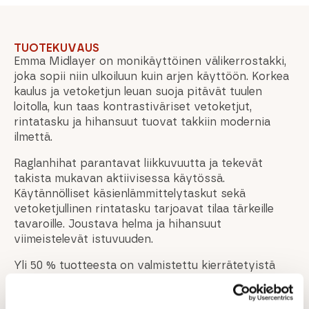
TUOTEKUVAUS
Emma Midlayer on monikäyttöinen välikerrostakki,
joka sopii niin ulkoiluun kuin arjen käyttöön. Korkea
kaulus ja vetoketjun leuan suoja pitävät tuulen
loitolla, kun taas kontrastiväriset vetoketjut,
rintatasku ja hihansuut tuovat takkiin modernia
ilmettä.
Raglanhihat parantavat liikkuvuutta ja tekevät
takista mukavan aktiivisessa käytössä.
Käytännölliset käsienlämmittelytaskut sekä
vetoketjullinen rintatasku tarjoavat tilaa tärkeille
tavaroille. Joustava helma ja hihansuut
viimeistelevät istuvuuden.
Yli 50 % tuotteesta on valmistettu kierrätetyistä
synteettisistä materiaaleista.
Ominaisuudet