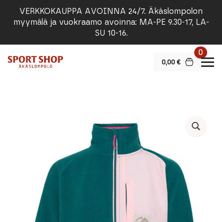
VERKKOKAUPPA AVOINNA 24/7. Äkäslompolon
myymälä ja vuokraamo avoinna: MA-PE 9.30-17, LA-
SU 10-16.
0
0,00
€