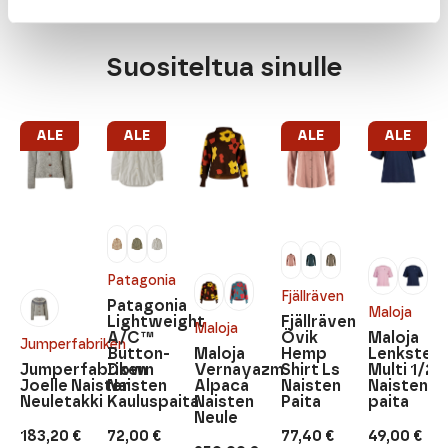
Suositeltua sinulle
ALE
ALE
ALE
ALE
Patagonia
Fjällräven
Patagonia
Maloja
Lightweight
Fjällräven
Maloja
A/C™
Övik
Maloja
Jumperfabriken
Button-
Maloja
Hemp
Lenkstein
Jumperfabriken
Down
Vernayazm
Shirt Ls
Multi 1/2
Joelle Naisten
Naisten
Alpaca
Naisten
Naisten T
Neuletakki
Kauluspaita
Naisten
Paita
paita
Neule
183,20
€
72,00
€
77,40
€
49,00
€