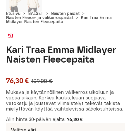
Etusivu
NAISET
Naisten paidat
Naisten Fleece- ja välikerrospaidat
Kari Traa Emma
Midlayer Naisten Fleecepaita
Kari Traa Emma Midlayer
Naisten Fleecepaita
76,30
€
109,00
€
Alkuperäinen
Nykyinen
hinta
hinta
Mukava ja käytännöllinen välikerros ulkoiluun ja
vapaa-aikaan. Korkea kaulus, leuan suojaava
oli:
on:
vetoketju ja joustavat viimeistelyt tekevät takista
miellyttävän käyttää vaihtelevissa sääolosuhteissa.
109,00 €.
76,30 €.
Alin hinta 30-päivän ajalta:
76,30
€
Valitse väri