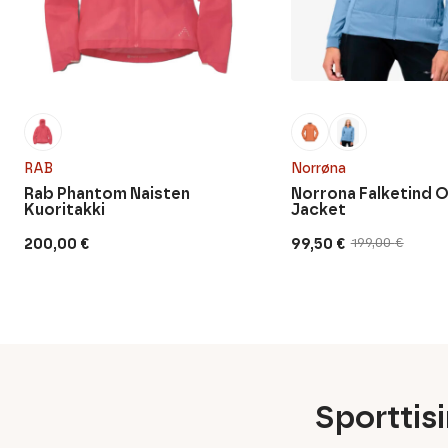
RAB
Norrøna
Rab Phantom Naisten
Norrona Falketind 
Kuoritakki
Jacket
200,00
€
99,50
€
199,00
€
Alkuperäinen
Nykyinen
hinta
hinta
oli:
on:
199,00 €.
99,50 €.
Sporttis