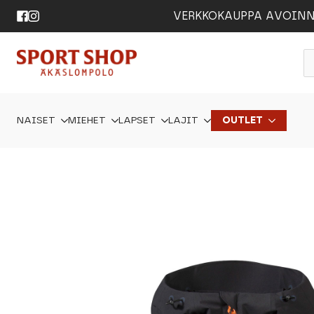
VERKKOKAUPPA AVOINNA 24
P
s
NAISET
MIEHET
LAPSET
LAJIT
OUTLET