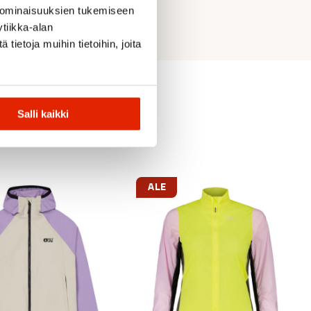
 ominaisuuksien tukemiseen
tiikka-alan
ietoja muihin tietoihin, joita
Salli kaikki
ALE