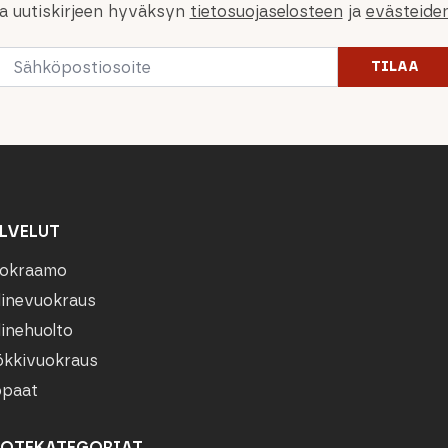
la uutiskirjeen hyväksyn
tietosuojaselosteen
ja
evästeide
Email
TILAA
*
LVELUT
okraamo
linevuokraus
linehuolto
kkivuokraus
paat
OTEKATEGORIAT