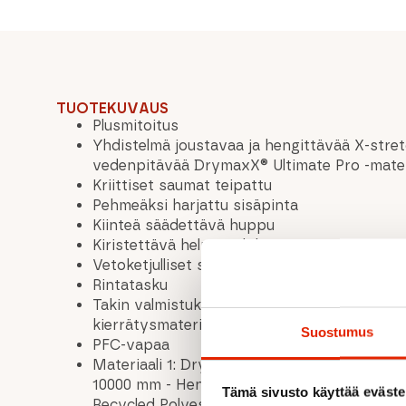
TUOTEKUVAUS
Plusmitoitus
Yhdistelmä joustavaa ja hengittävää X-stretc
vedenpitävää DrymaxX® Ultimate Pro -mater
Kriittiset saumat teipattu
Pehmeäksi harjattu sisäpinta
Kiinteä säädettävä huppu
Kiristettävä helma ja hihansuut
Vetoketjulliset sivutaskut
Rintatasku
Takin valmistuksessa on käytetty bluesign® s
kierrätysmateriaaleja
Suostumus
PFC-vapaa
Materiaali 1: DrymaxX Ultimate 3-L Pro 350
2
10000 mm - Hengittävyys: 10000 g/m
/24h -
Tämä sivusto käyttää eväste
Recycled Polyester, 50% Polyester