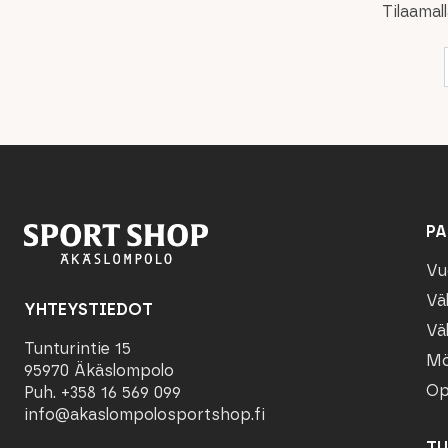
Tilaamal
PA
Vu
Vä
YHTEYSTIEDOT
Vä
Tunturintie 15
Mö
95970 Äkäslompolo
Op
Puh. +358 16 569 099
info@akaslompolosportshop.fi
TU