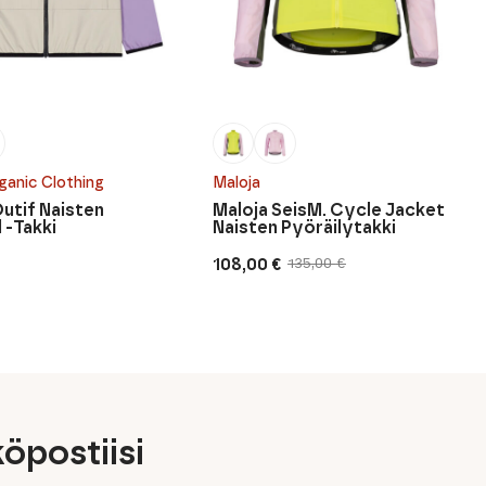
ganic Clothing
Maloja
Outif Naisten
Maloja SeisM. Cycle Jacket
 -Takki
Naisten Pyöräilytakki
108,00
€
135,00
€
Alkuperäinen
Nykyinen
hinta
hinta
oli:
on:
135,00 €.
108,00 €.
öpostiisi