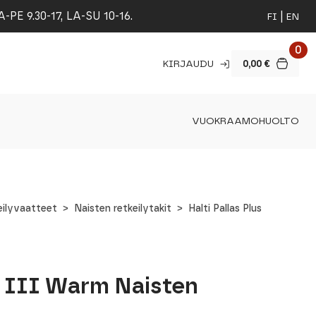
 9.30-17, LA-SU 10-16.
FI
EN
0
KIRJAUDU
0,00
€
VUOKRAAMO
HUOLTO
eilyvaatteet
Naisten retkeilytakit
Halti Pallas Plus
us III Warm Naisten