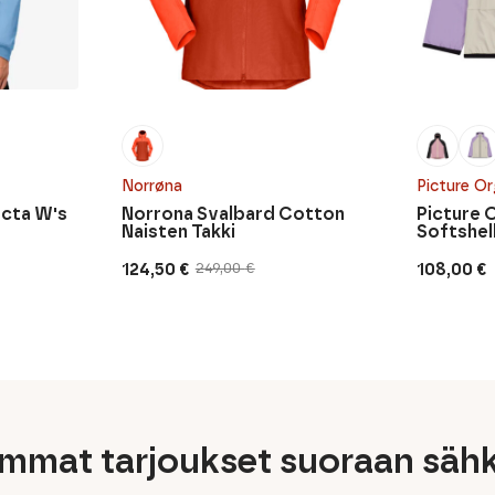
Norrøna
Picture Or
Octa W's
Norrona Svalbard Cotton
Picture 
Naisten Takki
Softshell
124,50
€
108,00
€
249,00
€
Alkuperäinen
Nykyinen
hinta
hinta
oli:
on:
249,00 €.
124,50 €.
immat tarjoukset suoraan sähk