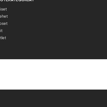
iset
ehet
pset
it
tlet