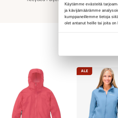
Käytämme evästeitä tarjoama
ja kävijämäärämme analysoim
kumppaneillemme tietoja siitä
olet antanut heille tai joita o
ALE