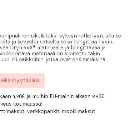
nipuolinen ulkoilutakki syksyn retkeilyyn, sillä se
lelta ja kevyeltä sateelta sekä hengittää hyvin.
vää DrymaxX® materiaalia ja hengittävää ja
Vedenpitävä materiaali on sijoitettu takin
uun, eli paikkoihin, jotka ovat ensimmäisinä
a eikä myytävänä.
kaen 4,90€ ja muihin EU-maihin alkaen 9,90€
oikeus kotimaassa!
rttimaksut, verkkopankit, mobiilimaksut