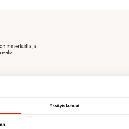
h materiaalia ja
iaalia
ertifioituja
Yksityiskohdat
 ECO RECY - Vedenpitävyys:
 Materiaalikoostumus: 50%
itä