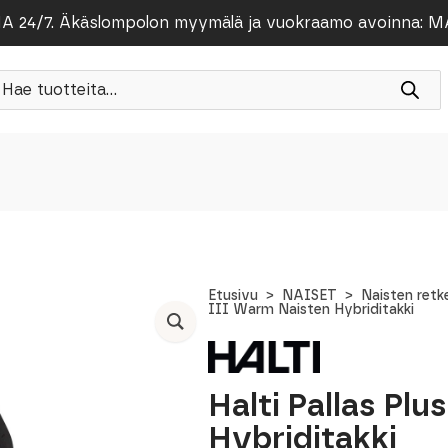
/7. Äkäslompolon myymälä ja vuokraamo avoinna: MA-PE
roducts
earch
Etusivu
NAISET
Naisten retk
III Warm Naisten Hybriditakki
Halti Pallas Pl
Hybriditakki