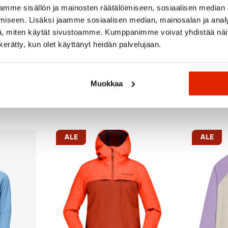
mme sisällön ja mainosten räätälöimiseen, sosiaalisen median
iseen. Lisäksi jaamme sosiaalisen median, mainosalan ja analy
, miten käytät sivustoamme. Kumppanimme voivat yhdistää näitä t
n kerätty, kun olet käyttänyt heidän palvelujaan.
Muokkaa
Suositeltua sinulle
ALE
ALE