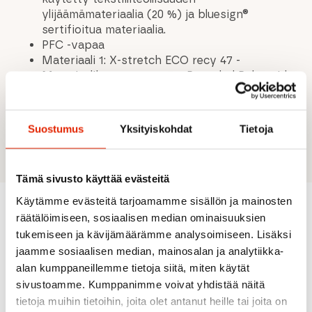
ylijäämämateriaalia (20 %) ja bluesign®
sertifioitua materiaalia.
PFC -vapaa
Materiaali 1: X-stretch ECO recy 47 -
Materiaalikoostumus: 47% Recycled Polyamide,
45% Polyamide, 8% Elastane
Materiaali 2: Rough Active ECO -
Materiaalikoostumus: 93% Polyamide, 7%
Suostumus
Yksityiskohdat
Tietoja
Elastane
Tämä sivusto käyttää evästeitä
Käytämme evästeitä tarjoamamme sisällön ja mainosten
räätälöimiseen, sosiaalisen median ominaisuuksien
Suositeltua sinulle
tukemiseen ja kävijämäärämme analysoimiseen. Lisäksi
jaamme sosiaalisen median, mainosalan ja analytiikka-
alan kumppaneillemme tietoja siitä, miten käytät
ALE
ALE
ALE
ALE
sivustoamme. Kumppanimme voivat yhdistää näitä
tietoja muihin tietoihin, joita olet antanut heille tai joita on