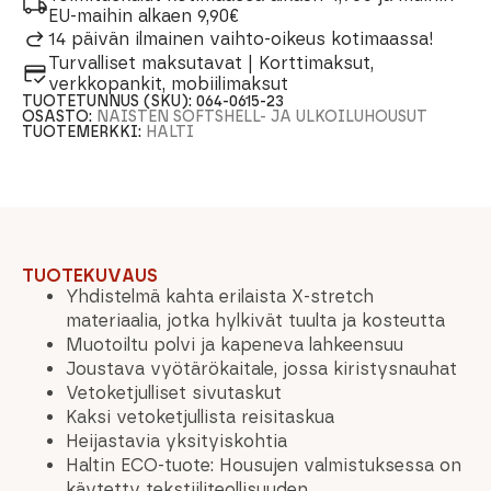
EU-maihin alkaen 9,90€
14 päivän ilmainen vaihto-oikeus kotimaassa!
Turvalliset maksutavat | Korttimaksut,
verkkopankit, mobiilimaksut
TUOTETUNNUS (SKU):
064-0615-23
OSASTO:
NAISTEN SOFTSHELL- JA ULKOILUHOUSUT
TUOTEMERKKI:
HALTI
TUOTEKUVAUS
Yhdistelmä kahta erilaista X-stretch
materiaalia, jotka hylkivät tuulta ja kosteutta
Muotoiltu polvi ja kapeneva lahkeensuu
Joustava vyötärökaitale, jossa kiristysnauhat
Vetoketjulliset sivutaskut
Kaksi vetoketjullista reisitaskua
Heijastavia yksityiskohtia
Haltin ECO-tuote: Housujen valmistuksessa on
käytetty tekstiiliteollisuuden