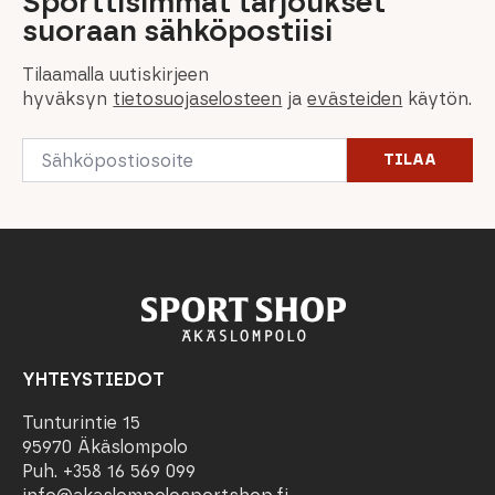
Sporttisimmat tarjoukset
suoraan sähköpostiisi
Tilaamalla uutiskirjeen
hyväksyn
tietosuojaselosteen
ja
evästeiden
käytön.
Email
TILAA
*
YHTEYSTIEDOT
Tunturintie 15
95970 Äkäslompolo
Puh. +358 16 569 099