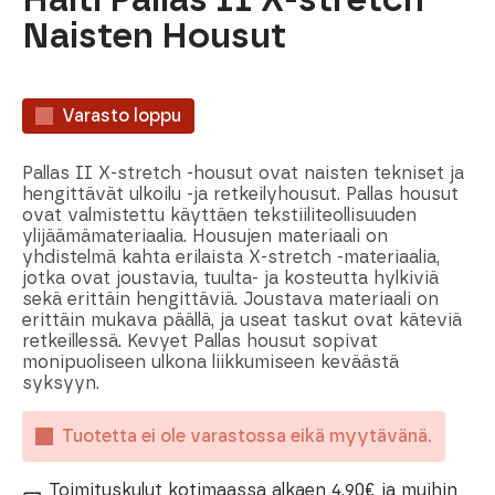
Naisten Housut
Varasto loppu
Pallas II X-stretch -housut ovat naisten tekniset ja
hengittävät ulkoilu -ja retkeilyhousut. Pallas housut
ovat valmistettu käyttäen tekstiiliteollisuuden
ylijäämämateriaalia. Housujen materiaali on
yhdistelmä kahta erilaista X-stretch -materiaalia,
jotka ovat joustavia, tuulta- ja kosteutta hylkiviä
sekä erittäin hengittäviä. Joustava materiaali on
erittäin mukava päällä, ja useat taskut ovat käteviä
retkeillessä. Kevyet Pallas housut sopivat
monipuoliseen ulkona liikkumiseen keväästä
syksyyn.
Tuotetta ei ole varastossa eikä myytävänä.
Toimituskulut kotimaassa alkaen 4,90€ ja muihin