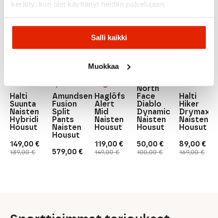
kerätty, kun olet käyttänyt heidän palvelujaan.
Salli kaikki
The
North
Muokkaa
Face
Amundsen
The
Halti
Sports
Haglöfs
Halti
North
Halti
Amundsen
Haglöfs
Face
Halti
Suunta
Fusion
Alert
Diablo
Hiker
Naisten
Split
Mid
Dynamic
DrymaxX
Hybridi
Pants
Naisten
Naisten
Naisten
Housut
Naisten
Housut
Housut
Housut
Housut
149,00
€
119,00
€
50,00
€
89,00
€
Alkuperäinen
Nykyinen
Alkuperäinen
Nykyinen
Alkuperäinen
Nykyinen
Alkuperäi
Nykyinen
579,00
€
189,00
€
149,00
€
100,00
€
169,00
€
hinta
hinta
hinta
hinta
hinta
hinta
hinta
hinta
oli:
on:
oli:
on:
oli:
on:
oli:
on:
189,00 €.
149,00 €.
149,00 €.
119,00 €.
100,00 €.
50,00 €.
169,00 €.
89,00 €.